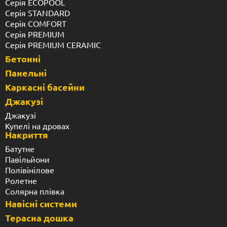
Серія ECOPOOL
Серія STANDARD
Серія COMFORT
Серія PREMIUM
Серія PREMIUM CERAMIC
Бетонні
Панельні
Каркасні басейни
Джакузі
Джакузі
Купелі на дровах
Накриття
Батутне
Павільйони
Полівінілове
Ролетне
Солярна плівка
Навісні системи
Терасна дошка