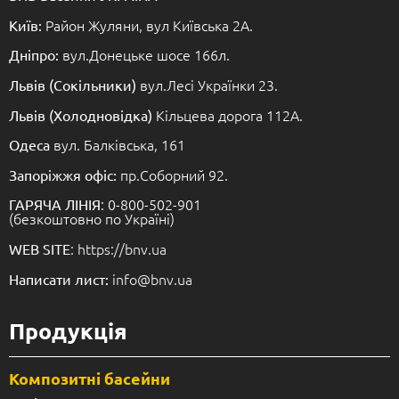
Район Жуляни, вул Київська 2А.
Київ:
вул.Донецьке шосе 166л.
Дніпро:
вул.Лесі Українки 23.
Львів (Сокільники)
Кільцева дорога 112А.
Львів (Холодновідка)
вул. Балківська, 161
Одеса
пр.Соборний 92.
Запоріжжя офіс:
: 0-800-502-901
ГАРЯЧА ЛІНІЯ
(безкоштовно по Україні)
: https://bnv.ua
WEB SITE
info@bnv.ua
Написати лист:
Продукція
Композитні басейни