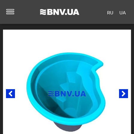
RU
UA