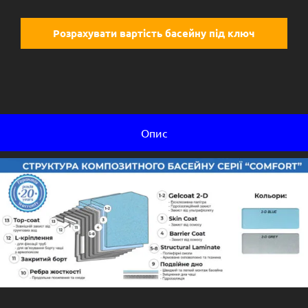
Розрахувати вартість басейну під ключ
Опис