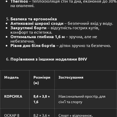
Thermos
– теплоізоляція стін та дна, економія до 30%
на опаленні.
Безпека та ергономіка
Антиковзні широкі сходи
– безпечний вхід у воду.
Закруглені борти
– відсутність гострих кутів,
комфорт та естетика.
Оптимальна глибина 1,6 м
– зручна, але не
небезпечна.
Рівне дно біля бортів
– дітям зручно та безпечно.
Порівняння з іншими моделями BNV
Модель
Розміери
Застосування
(м)
КОРСИКА
8,4 × 3,8 ×
Максимальний простір, для
1,6
сім’ї та спорту
ОСКАР 8
8,2 × 3,6 ×
Спорт + відпочинок,