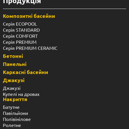
Продукція
Композитні басейни
Серія ECOPOOL
Серія STANDARD
Серія COMFORT
Серія PREMIUM
Серія PREMIUM CERAMIC
Бетонні
Панельні
Каркасні басейни
Джакузі
Джакузі
Купелі на дровах
Накриття
Батутне
Павільйони
Полівінілове
Ролетне