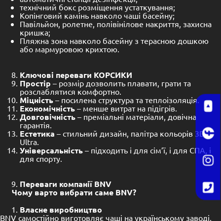
технічний бокс розміщення устаткування;
Копінговий камінь навколо чаші басейну;
Павільйон, ролетне, полівінілове накриття, захисна
кришка;
Пляжна зона навколо басейну з терасною дошкою
або мармуровою крихтою.
Ключові переваги КОРСИКИ
Простір
– розмір дозволить плавати, грати та
розслаблятися комфортно.
Міцність
– посилена структура та теплоізоляція.
Економічність
– менше витрат на підігрів.
Довговічність
– преміальні матеріали, довічна
гарантія.
Естетика
– стильний дизайн, палітра кольорів 3D
Ultra.
Універсальність
– підходить і для сім’ї, і для СПА, і
для спорту.
Переваги компанії BNV
Чому варто вибрати саме BNV?
Власне виробництво
BNV самостійно виготовляє чаші на українському заводі,