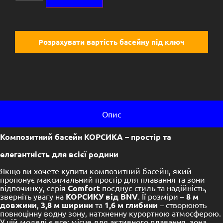
Розрахувати вартість басейну під ключ
Опис
Композитний басейн КОРСИКА – простір та
елегантність для всієї родини
Якщо ви хочете купити композитний басейн, який
пропонує максимальний простір для плавання та зони
відпочинку, серія
Comfort
поєднує стиль та надійність,
зверніть увагу на
КОРСИКУ від BNV
. Її розміри –
8 м
довжини
,
3,8 м ширини
та
1,6 м глибини
– створюють
повноцінну водну зону, натхненну курортною атмосферою.
У цій моделі є все: місце для активного плавання, зона