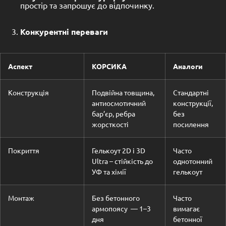
простір та запрошує до відпочинку.
Конкурентні переваги
Аспект
КОРСИКА
Аналоги
Конструкція
Подвійна товщина,
Стандартні
антиосмотичний
конструкції,
бар’єр, ребра
без
жорсткості
посилення
Покриття
Гелькоут 2D і 3D
Часто
Ultra – стійкість до
однотонний
УФ та хімії
гелькоут
Монтаж
Без бетонного
Часто
армопоясу — 1–3
вимагає
дня
бетонної