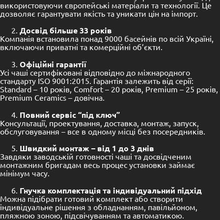
використовуючи європейські матеріали та технології. Це
дозволяє гарантувати якість та уникати цін на імпорт.
Досвід більше 33 років
Компанія встановила понад 9000 басейнів по всій Україні,
включаючи приватні та комерційні об’єкти.
Офіційні гарантії
Усі чаші сертифіковані відповідно до міжнародного
стандарту ISO 9001:2015. Гарантія залежить від серії:
Standard – 10 років, Comfort – 20 років, Premium – 25 років,
Premium Ceramics – довічна.
Повний сервіс “під ключ”
Консультації, проектування, доставка, монтаж, запуск,
обслуговування – все в одному місці без посередників.
Швидкий монтаж – від 1 до 3 днів
Завдяки заводській готовності чаші та досвідченим
монтажним бригадам весь процес установки займає
мінімум часу.
Гнучка комплектація та індивідуальний підхід
Можна підібрати готовий комплект або створити
індивідуальне рішення з обладнанням, павільйоном,
пляжною зоною, підсвічуванням та автоматикою.