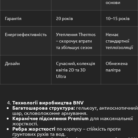
основи
Гарантія
20 років
10–15 років
Енергоефективність
Утеплення Thermos
Немає
– скорочує втрати
стандартної
та збільшує сезон
теплоізоляції
Дизайн
Сучасний, колекція
Обмежена
квітів 2D та 3D
палітра
Ultra
Технології виробництва BNV
Багатошарова структура:
гелькоут, антиосмотичний
шар, скловолоконне армування.
Керамічне підсилення Premium
для максимальної
жорсткості.
Ребра жорсткості
по корпусу – стійкість проти
ґрунтових рухів та вод.