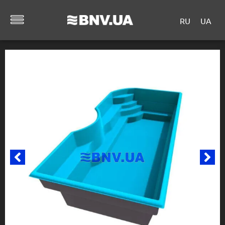
RU
UA