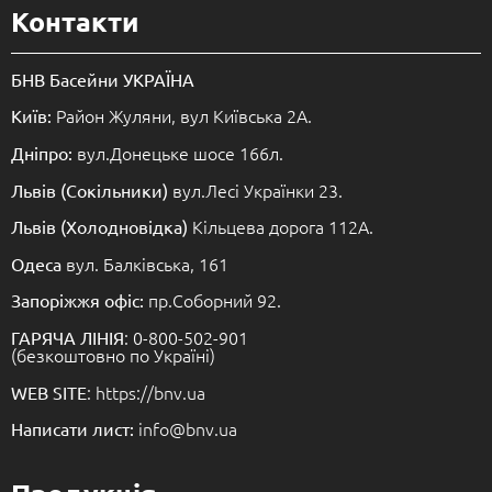
Контакти
БНВ Басейни УКРАЇНА
Район Жуляни, вул Київська 2А.
Київ:
вул.Донецьке шосе 166л.
Дніпро:
вул.Лесі Українки 23.
Львів (Сокільники)
Кільцева дорога 112А.
Львів (Холодновідка)
вул. Балківська, 161
Одеса
пр.Соборний 92.
Запоріжжя офіс:
: 0-800-502-901
ГАРЯЧА ЛІНІЯ
(безкоштовно по Україні)
: https://bnv.ua
WEB SITE
info@bnv.ua
Написати лист: