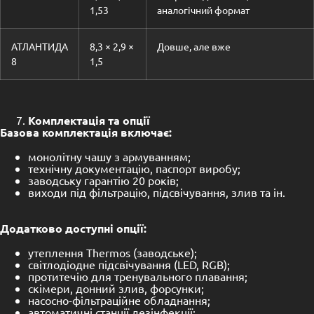
1,53
аналогічний формат
АТЛАНТИДА
8,3 × 2,9 ×
Довше, але вже
8
1,5
Комплектація та опції
Базова комплектація включає:
монолітну чашу з армуванням;
технічну документацію, паспорт виробу;
заводську гарантію 20 років;
виходи під фільтрацію, підсвічування, злив та ін.
Додатково доступні опції:
утеплення Thermos (заводське);
світлодіодне підсвічування (LED, RGB);
протитечію для тренувального плавання;
скімери, донний злив, форсунки;
насосно-фільтраційне обладнання;
автоматичні станції дезінфекції;