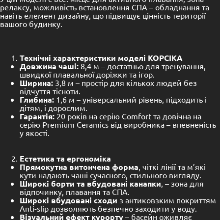
релаксу, можливість встановлення СПА – обладнання та
навіть елемент дизайну, що підвищує цінність території
вашого будинку.
Технічні характеристики моделі КОРСІКА
Довжина чаші:
8,4 м – достатньо для тренування,
швидкої плавальної доріжки та ігор.
Ширина:
3,8 м – простір для кількох людей без
відчуття тісноти.
Глибина:
1,6 м – універсальний рівень, підходить і
дітям, і дорослим.
Гарантія:
20 років на серію Comfort та довічна на
серію Premium Ceramics від виробника – впевненість
у якості.
Естетика та ергономіка
Прямокутна витончена форма
, чіткі лінії та м’які
кути надають чаші сучасного, стильного вигляду.
Широкі борти та вбудовані канапки
, – зона для
відпочинку, плавання та СПА.
Широкі вбудовані сходи
з антиковзким покриттям
Anti-slip дозволяють безпечно заходити у воду.
Візуальний ефект курорту
– басейн оживляє