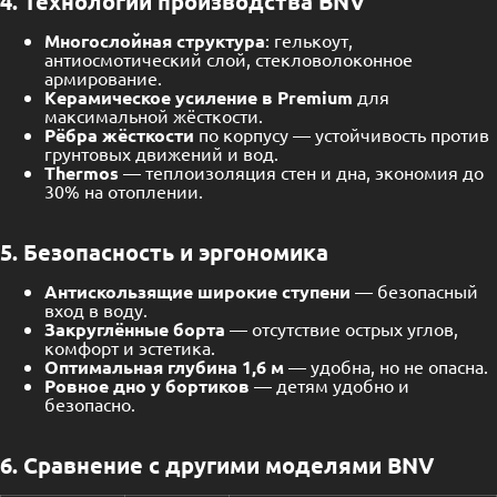
4. Технологии производства BNV
Многослойная структура
: гелькоут,
антиосмотический слой, стекловолоконное
армирование.
Керамическое усиление в Premium
для
максимальной жёсткости.
Рёбра жёсткости
по корпусу — устойчивость против
грунтовых движений и вод.
Thermos
— теплоизоляция стен и дна, экономия до
30% на отоплении.
5. Безопасность и эргономика
Антискользящие широкие ступени
— безопасный
вход в воду.
Закруглённые борта
— отсутствие острых углов,
комфорт и эстетика.
Оптимальная глубина 1,6 м
— удобна, но не опасна.
Ровное дно у бортиков
— детям удобно и
безопасно.
6. Сравнение с другими моделями BNV