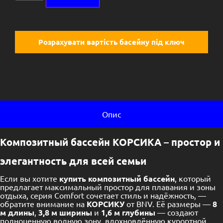
Розрахувати вартість басейну під ключ
Опис
Композитный бассейн КОРСИКА – простор и
элегантность для всей семьи
Если вы хотите
купить композитный бассейн
, который
предлагает максимальный простор для плавания и зоны
отдыха, серия Comfort сочетает стиль и надёжность, —
обратите внимание на
КОРСИКУ
от BNV. Её размеры —
8
м длины
,
3,8 м ширины
и
1,6 м глубины
— создают
полноценную водную зону, вдохновлённую курортной