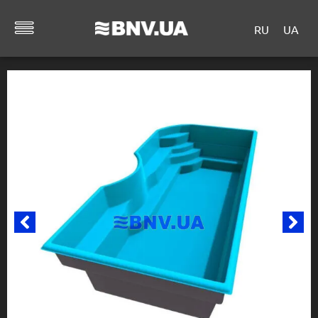
RU
UA