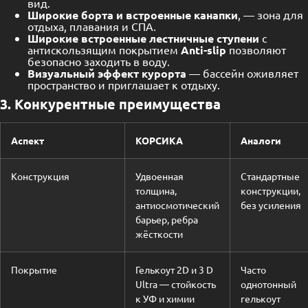
вид.
Широкие борта и встроенные канапки
, — зона для
отдыха, плавания и СПА.
Широкие встроенные лестничные ступени
с
антискользящим покрытием
Anti-slip
позволяют
безопасно заходить в воду.
Визуальный эффект курорта
— бассейн оживляет
пространство и приглашает к отдыху.
3. Конкурентные преимущества
Аспект
КОРСИКА
Аналоги
Конструкция
Удвоенная
Стандартные
толщина,
конструкции,
антиосмотический
без усиления
барьер, ребра
жёсткости
Покрытие
Гелькоут 2D и 3 D
Часто
Ultra — стойкость
однотонный
к УФ и химии
гелькоут