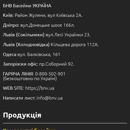
БНВ Басейни УКРАЇНА
Район Жуляни, вул Київська 2А.
Київ:
вул.Донецьке шосе 166л.
Дніпро:
вул.Лесі Українки 23.
Львів (Сокільники)
Кільцева дорога 112А.
Львів (Холодновідка)
вул. Балківська, 161
Одеса
пр.Соборний 92.
Запоріжжя офіс:
: 0-800-502-901
ГАРЯЧА ЛІНІЯ
(безкоштовно по Україні)
: https://bnv.ua
WEB SITE
info@bnv.ua
Написати лист:
Продукція