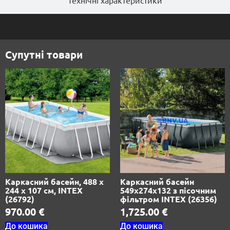
Супутні товари
Каркасний басейн, 488 х
Каркасний басейн
244 х 107 см, INTEX
549х274х132 з пісочним
(26792)
фільтром INTEX (26356)
970.00
€
1,725.00
€
До кошика
До кошика