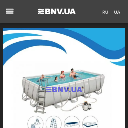
RU
UA