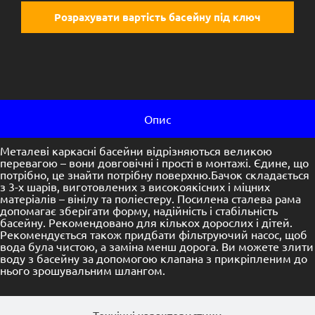
Розрахувати вартість басейну під ключ
Опис
Металеві каркасні басейни відрізняються великою
перевагою – вони довговічні і прості в монтажі. Єдине, що
потрібно, це знайти потрібну поверхню.Бачок складається
з 3-х шарів, виготовлених з високоякісних і міцних
матеріалів – вінілу та поліестеру. Посилена сталева рама
допомагає зберігати форму, надійність і стабільність
басейну. Рекомендовано для кількох дорослих і дітей.
Рекомендується також придбати фільтруючий насос, щоб
вода була чистою, а заміна менш дорога. Ви можете злити
воду з басейну за допомогою клапана з прикріпленим до
нього зрошувальним шлангом.
Технічні характеристики