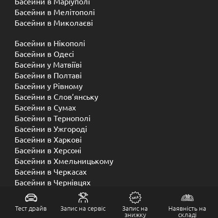
Басейни в Маріуполі
Басейни в Мелітополі
Басейни в Миколаєві
Басейни в Нікополі
Басейни в Одесі
Басейни у Матвіїві
Басейни в Полтаві
Басейни у ​​Рівному
Басейни в Слов’янську
Басейни в Сумах
Басейни в Тернополі
Басейни в Ужгороді
Басейни в Харкові
Басейни в Херсоні
Басейни в Хмельницькому
Басейни в Черкасах
Басейни в Чернівцях
Басейни в Чернігові
Тест драйв
Запис на сервіс
Запис на
Наявність на
знижку
складі