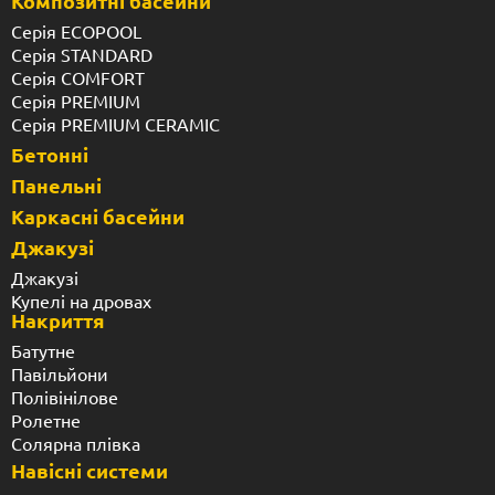
Композитні басейни
Серія ECOPOOL
Серія STANDARD
Серія COMFORT
Серія PREMIUM
Серія PREMIUM CERAMIC
Бетонні
Панельні
Каркасні басейни
Джакузі
Джакузі
Купелі на дровах
Накриття
Батутне
Павільйони
Полівінілове
Ролетне
Солярна плівка
Навісні системи