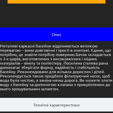
Опис
Металеві каркасні басейни відрізняються великою
перевагою – вони довговічні і прості в монтажі. Єдине, що
потрібно, це знайти потрібну поверхню.Бачок складається
з 3-х шарів, виготовлених з високоякісних і міцних
матеріалів – вінілу та поліестеру. Посилена сталева рама
допомагає зберігати форму, надійність і стабільність
басейну. Рекомендовано для кількох дорослих і дітей.
Рекомендується також придбати фільтруючий насос, щоб
вода була чистою, а заміна менш дорога. Ви можете злити
воду з басейну за допомогою клапана з прикріпленим до
нього зрошувальним шлангом.
Технічні характеристики