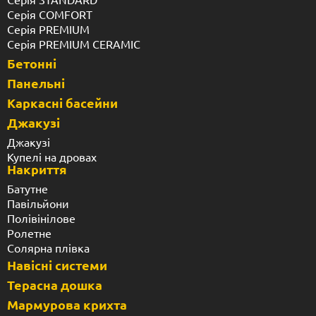
Серія COMFORT
Серія PREMIUM
Серія PREMIUM CERAMIC
Бетонні
Панельні
Каркасні басейни
Джакузі
Джакузі
Купелі на дровах
Накриття
Батутне
Павільйони
Полівінілове
Ролетне
Солярна плівка
Навісні системи
Терасна дошка
Мармурова крихта