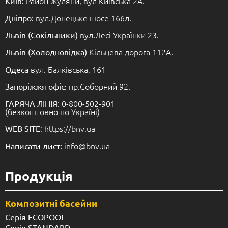
Район Жуляни, вул Київська 2А.
Київ:
вул.Донецьке шосе 166л.
Дніпро:
вул.Лесі Українки 23.
Львів (Сокільники)
Кільцева дорога 112А.
Львів (Холодновідка)
вул. Балківська, 161
Одеса
пр.Соборний 92.
Запоріжжя офіс:
: 0-800-502-901
ГАРЯЧА ЛІНІЯ
(безкоштовно по Україні)
: https://bnv.ua
WEB SITE
info@bnv.ua
Написати лист:
Продукція
Композитні басейни
Серія ECOPOOL
Серія STANDARD