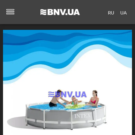
RU
UA