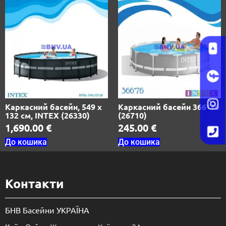
Каркасний басейн, 549 х
Каркасний басейн 366*76
132 см, INTEX (26330)
(26710)
1,690.00
€
245.00
€
До кошика
До кошика
Контакти
БНВ Басейни УКРАЇНА