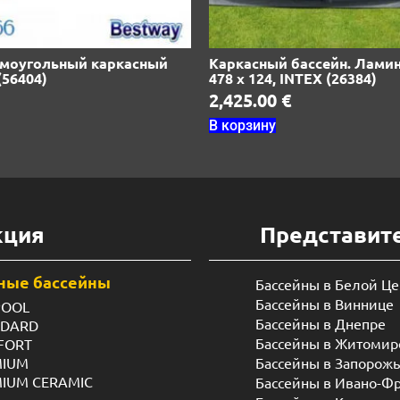
ямоугольный каркасный
Каркасный бассейн. Лами
(56404)
478 х 124, INTEX (26384)
2,425.00
€
В корзину
кция
Представит
ные бассейны
Бассейны в Белой Ц
Бассейны в Виннице
POOL
Бассейны в Днепре
NDARD
Бассейны в Житомир
FORT
MIUM
Бассейны в Запорож
MIUM CERAMIC
Бассейны в Ивано-Ф