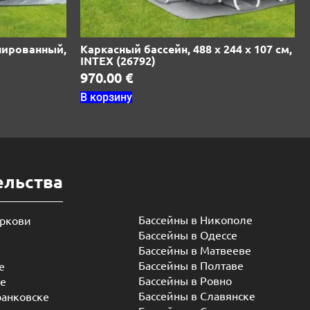
нированный,
Каркасный бассейн, 488 х 244 х 107 см,
INTEX (26792)
970.00
€
В корзину
ельства
Бассейны в Никополе
еркови
Бассейны в Одессе
Бассейны в Матвееве
Бассейны в Полтаве
е
Бассейны в Ровно
ье
Бассейны в Славянске
ранковске