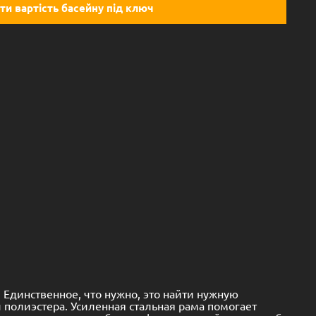
ти вартість басейну під ключ
Единственное, что нужно, это найти нужную
 полиэстера. Усиленная стальная рама помогает