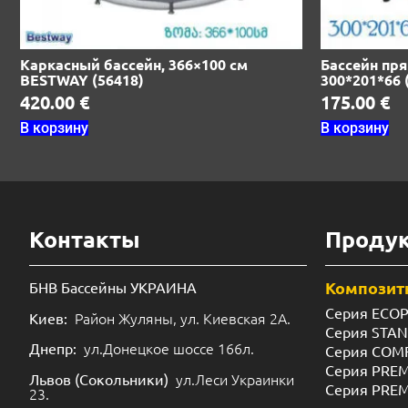
Каркасный бассейн, 366×100 см
Бассейн пр
BESTWAY (56418)
300*201*66 
420.00
€
175.00
€
В корзину
В корзину
Контакты
Проду
Композит
БНВ Бассейны УКРАИНА
Серия ECO
Район Жуляны, ул. Киевская 2А.
Киев:
Серия STA
ул.Донецкое шоссе 166л.
Днепр:
Серия COM
Серия PRE
ул.Леси Украинки
Львов (Сокольники)
Серия PRE
23.