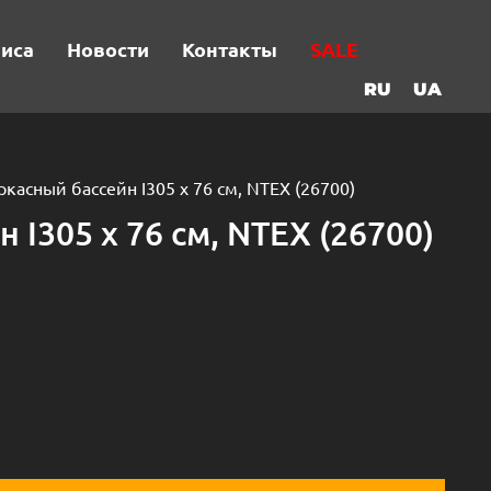
виса
Новости
Контакты
SALE
RU
UA
ркасный бассейн I305 х 76 см, NTEX (26700)
 I305 х 76 см, NTEX (26700)