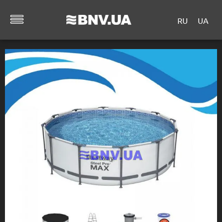
RU
UA