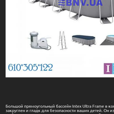
Большой прямоугольный бассейн Intex Ultra Frame в к
закруглен и гладк для безопасности ваших детей. Он из