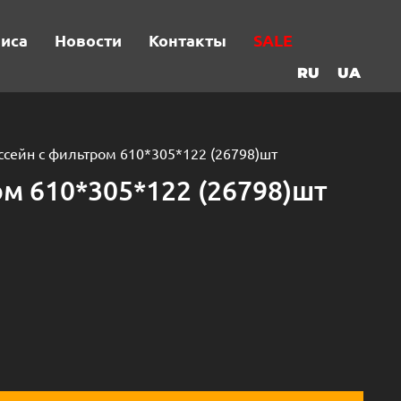
виса
Новости
Контакты
SALE
RU
UA
ссейн с фильтром 610*305*122 (26798)шт
ом 610*305*122 (26798)шт