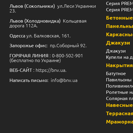
Серия PRE
ул.Леси Украинки
Львов (Сокольники)
Серия PRE
23.
Бетонные
Кольцевая
Львов (Холодновидка)
дорога 112А.
Панельн
Каркасны
ул. Балковская, 161.
Одесса
Джакузи
пр.Соборный 92.
Запорожье офис:
Джакузи
: 0-800-502-901
ГОРЯЧАЯ ЛИНИЯ
Купели на 
(бесплатно по Украине)
Накрытия
: https://bnv.ua.
ВЕБ-САЙТ
Батутное
Павильоны
info@bnv.ua
Написать письмо:
Поливинил
Ролетные н
Солярная п
Навесные
Террасная
Мраморна