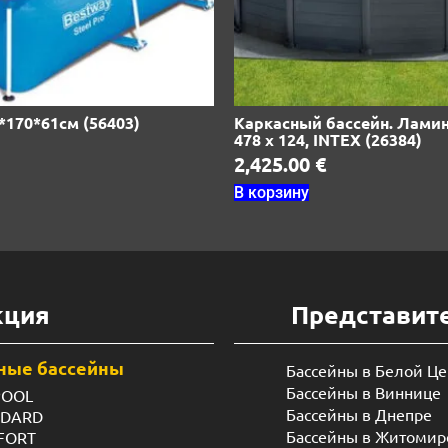
*170*61см (56403)
Каркасный бассейн. Лами
478 х 124, INTEX (26384)
2,425.00
€
В корзину
кция
Представит
ные бассейны
Бассейны в Белой Ц
Бассейны в Виннице
POOL
Бассейны в Днепре
NDARD
Бассейны в Житомир
FORT