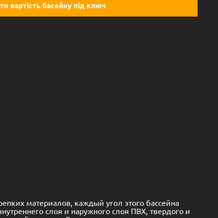
ти вартість басейну під ключ
репких материалов, каждый угол этого бассейна
внутреннего слоя и наружного слоя ПВХ, твердого и