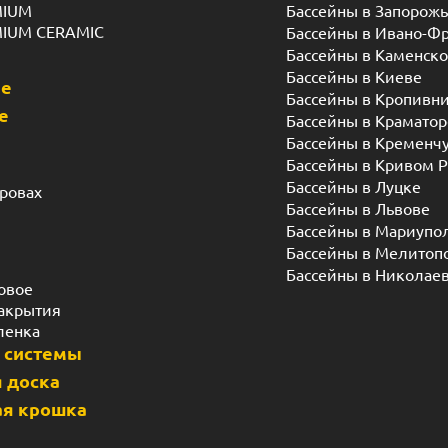
MIUM
Бассейны в Запорож
MIUM CERAMIC
Бассейны в Ивано-Ф
Бассейны в Каменск
Бассейны в Киеве
ые
Бассейны в Кропивн
е
Бассейны в Краматор
Бассейны в Кременч
Бассейны в Кривом Р
Бассейны в Луцке
дровах
Бассейны в Львове
Бассейны в Мариупо
Бассейны в Мелитоп
Бассейны в Николае
овое
акрытия
ленка
 системы
 доска
я крошка