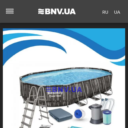
RU
UA