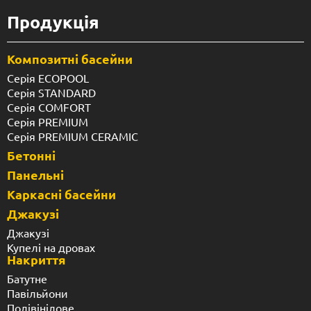
Продукція
Композитні басейни
Серія ECOPOOL
Серія STANDARD
Серія COMFORT
Серія PREMIUM
Серія PREMIUM CERAMIC
Бетонні
Панельні
Каркасні басейни
Джакузі
Джакузі
Купелі на дровах
Накриття
Батутне
Павільйони
Полівінілове