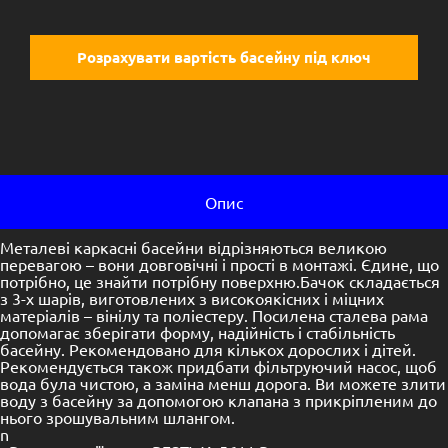
Розрахувати вартість басейну під ключ
Опис
Металеві каркасні басейни відрізняються великою
перевагою – вони довговічні і прості в монтажі. Єдине, що
потрібно, це знайти потрібну поверхню.Бачок складається
з 3-х шарів, виготовлених з високоякісних і міцних
матеріалів – вінілу та поліестеру. Посилена сталева рама
допомагає зберігати форму, надійність і стабільність
басейну. Рекомендовано для кількох дорослих і дітей.
Рекомендується також придбати фільтруючий насос, щоб
вода була чистою, а заміна менш дорога. Ви можете злити
воду з басейну за допомогою клапана з прикріпленим до
нього зрошувальним шлангом.
n