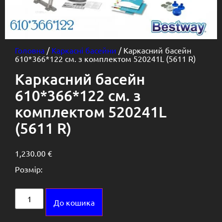
Головна
/
Каркасні басейни
/ Каркасний басейн
610*366*122 см. з комплектом 520241L (5611 R)
Каркасний басейн
610*366*122 см. з
комплектом 520241L
(5611 R)
1,230.00
€
Розмір:
Alternative:
До кошика