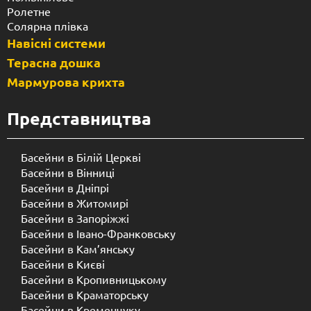
Ролетне
Солярна плівка
Навісні системи
Терасна дошка
Мармурова крихта
Представництва
Басейни в Білій Церкві
Басейни в Вінниці
Басейни в Дніпрі
Басейни в Житомирі
Басейни в Запоріжжі
Басейни в Івано-Франковську
Басейни в Кам’янську
Басейни в Києві
Басейни в Кропивницькому
Басейни в Краматорську
Басейни в Кременчуку