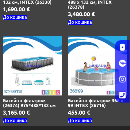
132 см, INTEX (26330)
488 х 132 см, INTEX
(26378)
1,690.00
€
3,480.00
€
До кошика
До кошика
Басейн з фільтром
Басейн з фільтром 366 х
(26374) 975*488*132 см
99 INTEX (26716)
3,165.00
€
455.00
€
До кошика
До кошика