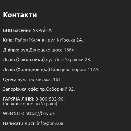
Контакти
БНВ Басейни УКРАЇНА
Район Жуляни, вул Київська 2А.
Київ:
вул.Донецьке шосе 166л.
Дніпро:
вул.Лесі Українки 23.
Львів (Сокільники)
Кільцева дорога 112А.
Львів (Холодновідка)
вул. Балківська, 161
Одеса
пр.Соборний 92.
Запоріжжя офіс:
: 0-800-502-901
ГАРЯЧА ЛІНІЯ
(безкоштовно по Україні)
: https://bnv.ua
WEB SITE
info@bnv.ua
Написати лист: