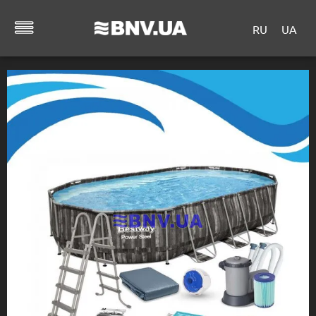
RU
UA