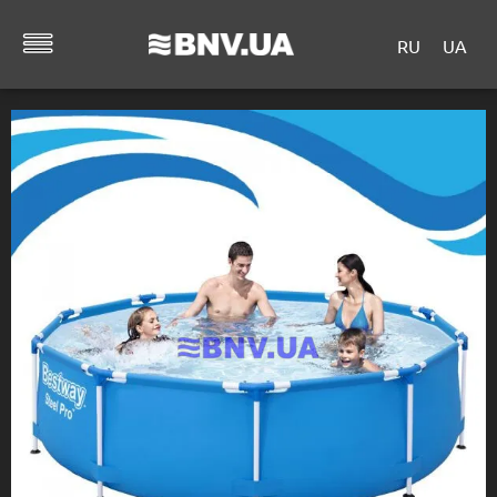
RU
UA