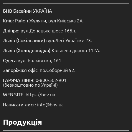
БНВ Басейни УКРАЇНА
Район Жуляни, вул Київська 2А.
Київ:
вул.Донецьке шосе 166л.
Дніпро:
вул.Лесі Українки 23.
Львів (Сокільники)
Кільцева дорога 112А.
Львів (Холодновідка)
вул. Балківська, 161
Одеса
пр.Соборний 92.
Запоріжжя офіс:
: 0-800-502-901
ГАРЯЧА ЛІНІЯ
(безкоштовно по Україні)
: https://bnv.ua
WEB SITE
info@bnv.ua
Написати лист:
Продукція