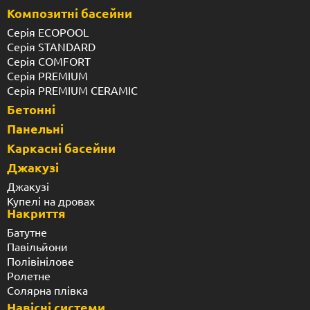
Композитні басейни
Серія ECOPOOL
Серія STANDARD
Серія COMFORT
Серія PREMIUM
Серія PREMIUM CERAMIC
Бетонні
Панельні
Каркасні басейни
Джакузі
Джакузі
Купелі на дровах
Накриття
Батутне
Павільйони
Полівінілове
Ролетне
Солярна плівка
Навісні системи