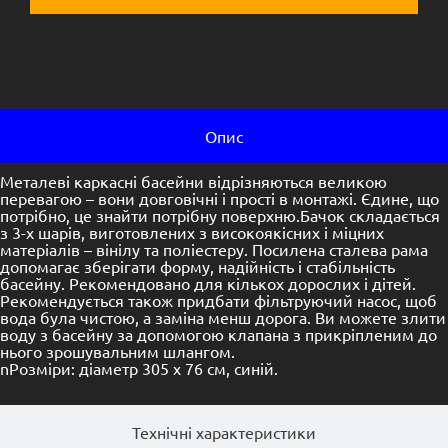
Опис
Металеві каркасні басейни відрізняються великою
перевагою – вони довговічні і прості в монтажі. Єдине, що
потрібно, це знайти потрібну поверхню.Бачок складається
з 3-х шарів, виготовлених з високоякісних і міцних
матеріалів – вінілу та поліестеру. Посилена сталева рама
допомагає зберігати форму, надійність і стабільність
басейну. Рекомендовано для кількох дорослих і дітей.
Рекомендується також придбати фільтруючий насос, щоб
вода була чистою, а заміна менш дорога. Ви можете злити
воду з басейну за допомогою клапана з прикріпленим до
нього зрошувальним шлангом.
nРозміри: діаметр 305 х 76 см, синій.
Технічні характеристики