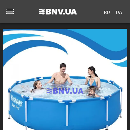
RU
UA