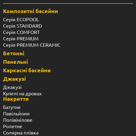
Композитні басейни
Серія ECOPOOL
Серія STANDARD
Серія COMFORT
Серія PREMIUM
Серія PREMIUM CERAMIC
Бетонні
Панельні
Каркасні басейни
Джакузі
Джакузі
Купелі на дровах
Накриття
Батутне
Павільйони
Полівінілове
Ролетне
Солярна плівка