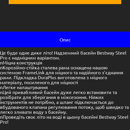
Опис
Це буде одне дике літо! Надземний басейн Bestway Steel
Pro є надміцним варіантом.
nМіцна конструкція
nКорозійно-стійка сталева рама оснащена нашою
системою FrameLink для міцного та надійного з’єднання
рами. Підкладка DuraPlus виготовлена ​​з міцного
матеріалу, посиленого для міцності
nЛегке налаштування
nЦей привабливий басейн дуже легко встановити та
розібрати для зберігання в міжсезоння. Ніяких
інструментів не потрібно, а шланг підключається до
вбудованого клапана регулювання потоку, щоб швидко та
легко зливати воду з басейну.
nПроведіть своє літо на воді в цьому басейні Bestway Steel
Pro!