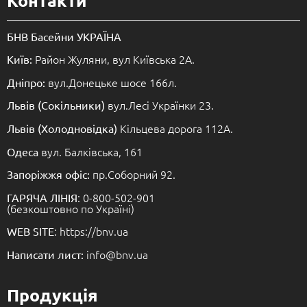
БНВ Басейни УКРАЇНА
Район Жуляни, вул Київська 2А.
Київ:
вул.Донецьке шосе 166л.
Дніпро:
вул.Лесі Українки 23.
Львів (Сокільники)
Кільцева дорога 112А.
Львів (Холодновідка)
вул. Балківська, 161
Одеса
пр.Соборний 92.
Запоріжжя офіс:
: 0-800-502-901
ГАРЯЧА ЛІНІЯ
(безкоштовно по Україні)
: https://bnv.ua
WEB SITE
info@bnv.ua
Написати лист:
Продукція