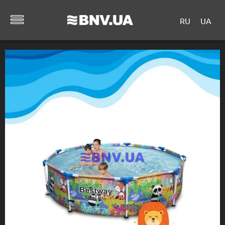
RU
UA