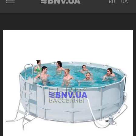
RU
UA