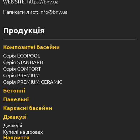
: https://bnv.ua
WEB SITE
info@bnv.ua
Написати лист:
Продукція
Композитні басейни
Серія ECOPOOL
Серія STANDARD
Серія COMFORT
Серія PREMIUM
Серія PREMIUM CERAMIC
Бетонні
Панельні
Каркасні басейни
Джакузі
Джакузі
Купелі на дровах
Накриття