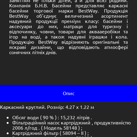
заняттям не тільки дітей, а й для всієї родини.
Компанія Б.Н.В. Басейни представляє каркасні
басейни торгової марки BestWay. Продукція
BestWay об’єднує величезний асортимент
надувний продукції преміум класу: басейни і
аксесуари до них, матраци для туризму і
відпочинку, човни, товари для аквааеробіки та
ігор на воді, а також надувні іграшки і кола.
Продукцію BestWay відрізняють оригінальні та
яскраві дизайни, що відповідають атмосфері
сонячних літніх днів.
Опис
Каркасний круглий. Розмір: 4.27 х 1.22 м
Обсяг води ( 90 % ) : 15,232 літрів .
Фільтраційний насос картріджний , продуктивністю
2006 л/год . ( Модель 58148 ) ;
Картріджний фільтр ( 58094 – II ) ;