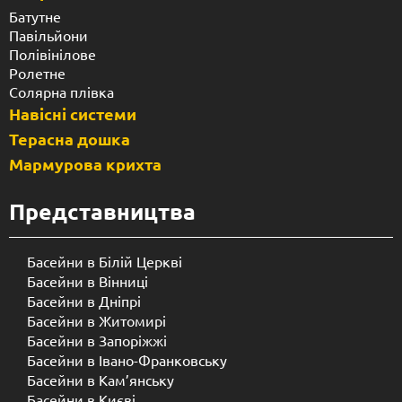
Батутне
Павільйони
Полівінілове
Ролетне
Солярна плівка
Навісні системи
Терасна дошка
Мармурова крихта
Представництва
Басейни в Білій Церкві
Басейни в Вінниці
Басейни в Дніпрі
Басейни в Житомирі
Басейни в Запоріжжі
Басейни в Івано-Франковську
Басейни в Кам’янську
Басейни в Києві