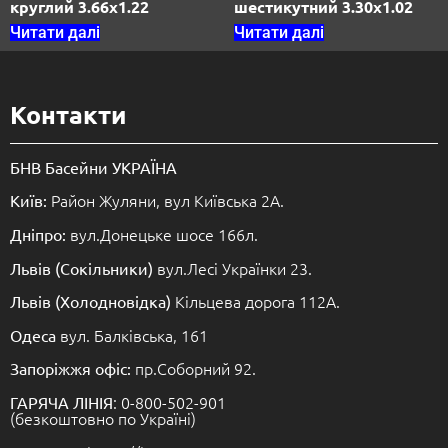
круглий 3.66х1.22
шестикутний 3.30х1.02
Читати далі
Читати далі
Контакти
БНВ Басейни УКРАЇНА
Район Жуляни, вул Київська 2А.
Київ:
вул.Донецьке шосе 166л.
Дніпро:
вул.Лесі Українки 23.
Львів (Сокільники)
Кільцева дорога 112А.
Львів (Холодновідка)
вул. Балківська, 161
Одеса
пр.Соборний 92.
Запоріжжя офіс:
: 0-800-502-901
ГАРЯЧА ЛІНІЯ
(безкоштовно по Україні)