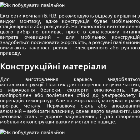
Експерти компанії Б.Н.В. рекомендують відразу вирішити з
видом монтажу, адже конструкція буває мобільного,
стаціонарного або розсувний. На технологію виготовлення
цього вибір не впливає, проте в фінансовому питанні
витрата очевидний – для мобільних конструкцій
знадобиться посилювати жорсткість, а розсувні павільйони
вимагають наявності рейок і електричного або ручного
приводу.
Конструкційні матеріали
Для виготовлення каркаса знадобляться
металоконструкції. Пластик для створення несучих частин,
з міркування безпеки, експерти виключають. Так,
поліпропілен або поліетилен стійкі до ультрафіолету і
перепадів температур. Але по жорсткості, матеріал в рази
програє металу. Нержавіюча сталь або анодований
алюміній – вибирати власнику, однак варто зауважити, що
легована сталь – дороге задоволення, і для створення
мобільних конструкцій важкий метал не підійде.