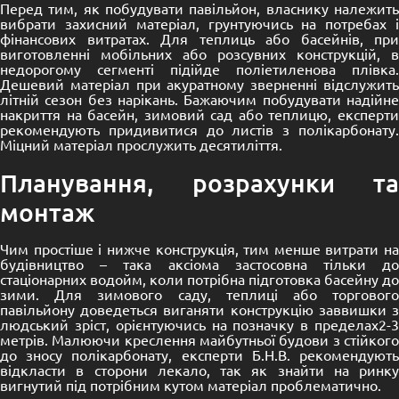
Перед тим, як побудувати павільйон, власнику належить
вибрати захисний матеріал, грунтуючись на потребах і
фінансових витратах. Для теплиць або басейнів, при
виготовленні мобільних або розсувних конструкцій, в
недорогому сегменті підійде поліетиленова плівка.
Дешевий матеріал при акуратному зверненні відслужить
літній сезон без нарікань. Бажаючим побудувати надійне
накриття на басейн, зимовий сад або теплицю, експерти
рекомендують придивитися до листів з полікарбонату.
Міцний матеріал прослужить десятиліття.
Планування, розрахунки та
монтаж
Чим простіше і нижче конструкція, тим менше витрати на
будівництво – така аксіома застосовна тільки до
стаціонарних водойм, коли потрібна підготовка басейну до
зими. Для зимового саду, теплиці або торгового
павільйону доведеться виганяти конструкцію заввишки з
людський зріст, орієнтуючись на позначку в пределах2-3
метрів. Малюючи креслення майбутньої будови з стійкого
до зносу полікарбонату, експерти Б.Н.В. рекомендують
відкласти в сторони лекало, так як знайти на ринку
вигнутий під потрібним кутом матеріал проблематично.