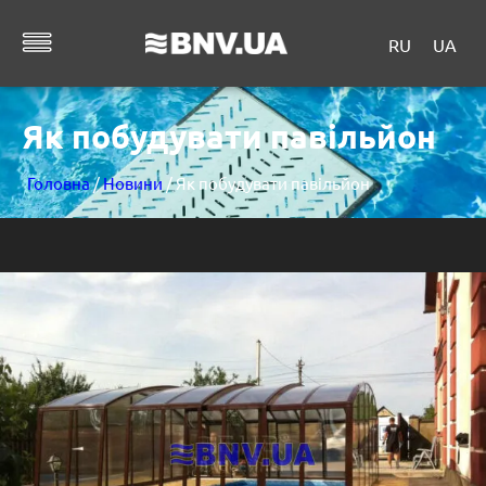
RU
UA
Як побудувати павільйон
Головна
/
Новини
/ Як побудувати павільйон