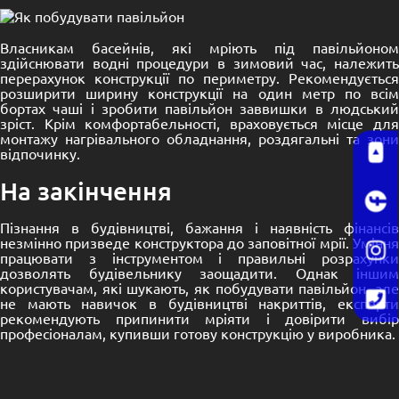
Власникам басейнів, які мріють під павільйоном
здійснювати водні процедури в зимовий час, належить
перерахунок конструкції по периметру. Рекомендується
розширити ширину конструкції на один метр по всім
бортах чаші і зробити павільйон заввишки в людський
зріст. Крім комфортабельності, враховується місце для
монтажу нагрівального обладнання, роздягальні та зони
відпочинку.
На закінчення
Пізнання в будівництві, бажання і наявність фінансів
незмінно призведе конструктора до заповітної мрії. Уміння
працювати з інструментом і правильні розрахунки
дозволять будівельнику заощадити. Однак іншим
користувачам, які шукають, як побудувати павільйон, але
не мають навичок в будівництві накриттів, експерти
рекомендують припинити мріяти і довірити вибір
професіоналам, купивши готову
конструкцію
у виробника.