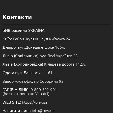
Контакти
БНВ Басейни УКРАЇНА
Район Жуляни, вул Київська 2А.
Київ:
вул.Донецьке шосе 166л.
Дніпро:
вул.Лесі Українки 23.
Львів (Сокільники)
Кільцева дорога 112А.
Львів (Холодновідка)
вул. Балківська, 161
Одеса
пр.Соборний 92.
Запоріжжя офіс:
: 0-800-502-901
ГАРЯЧА ЛІНІЯ
(безкоштовно по Україні)
: https://bnv.ua
WEB SITE
info@bnv.ua
Написати лист: