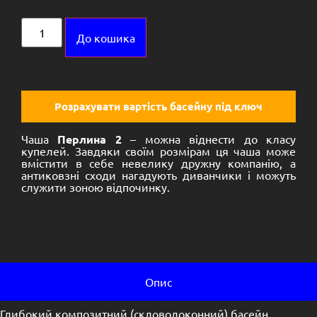
Alternative:
До кошика
Розрахувати вартість басейну під ключ
Чаша
Перлина 2
– можна віднести до класу
купелей. Завдяки своїм розмірам ця чаша може
вмістити в себе невелику дружну компанію, а
антиковзні сходи нагадують диванчики і можуть
служити зоною відпочинку.
Опис
Глибокий
композитний (скловолоконний)
басейн