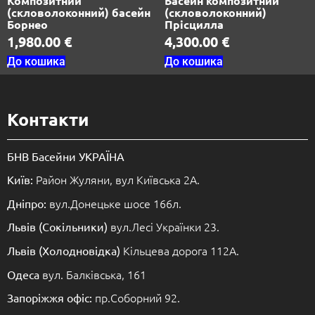
Композитний
Басейн композитний
(скловолоконний) басейн
(скловолоконний)
Борнео
Прісцилла
1,980.00
€
4,300.00
€
До кошика
До кошика
Контакти
БНВ Басейни УКРАЇНА
Район Жуляни, вул Київська 2А.
Київ:
вул.Донецьке шосе 166л.
Дніпро:
вул.Лесі Українки 23.
Львів (Сокільники)
Кільцева дорога 112А.
Львів (Холодновідка)
вул. Балківська, 161
Одеса
пр.Соборний 92.
Запоріжжя офіс: