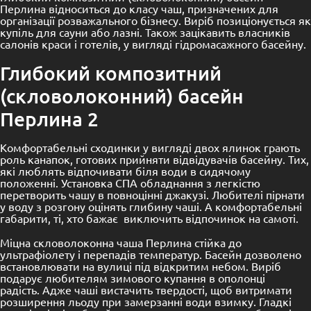
Перлина відноситься до класу чаш, призначених для
організації розважального бізнесу.
Виріб позиціонується як
купіль для сауни або лазні. Також зацікавить власників
салонів краси і готелів, у вигляді гідромасажного басейну.
Глибокий
композитний
(скловолоконний)
басейн
Перлина 2
Комфортабельні сходинки у вигляді двох ялинок грають
роль канапок, готових прийняти відвідувачів басейну.
Тих,
які люблять відпочивати біля води в сидячому
положенні.
Установка СПА обладнання з легкістю
перетворить чашу в повноцінні джакузі.
Любителі пірнати
у воду з розгону оцінять глибину чаші. А комфортабельні
габарити, ті, хто бажає виключить відпочинок на самоті.
Міцна скловолоконна чаша Перлина стійка до
ультрафіолету і перепадів температур.
Басейн дозволено
встановлювати на вулиці під відкритим небом.
Виріб
подарує любителям зимового купання в ополонці
радість.
Адже чаші вистачить твердості, щоб витримати
розширення льоду при замерзанні води взимку.
Гладкі