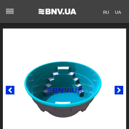
RU
UA