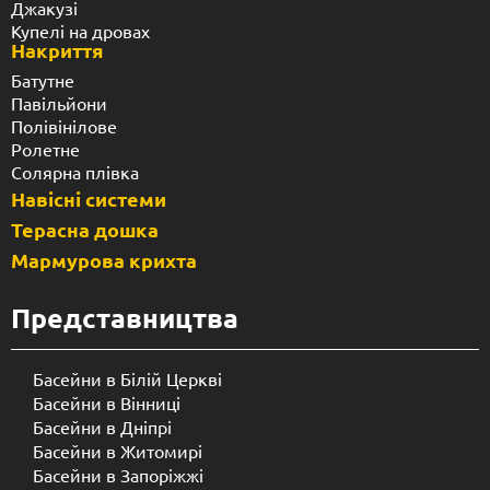
Джакузі
Купелі на дровах
Накриття
Батутне
Павільйони
Полівінілове
Ролетне
Солярна плівка
Навісні системи
Терасна дошка
Мармурова крихта
Представництва
Басейни в Білій Церкві
Басейни в Вінниці
Басейни в Дніпрі
Басейни в Житомирі
Басейни в Запоріжжі