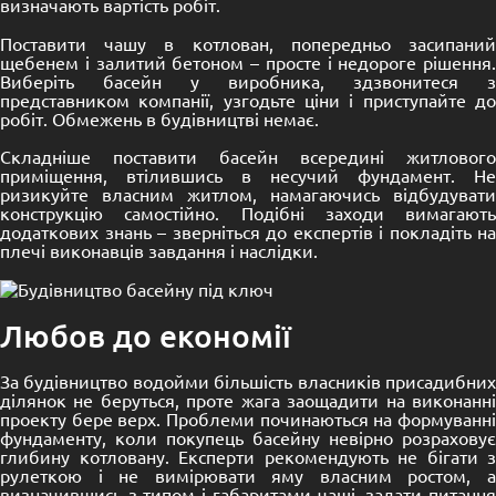
визначають вартість робіт.
Поставити чашу в котлован, попередньо засипаний
щебенем і залитий бетоном – просте і недороге рішення.
Виберіть басейн у виробника, здзвонитеся з
представником компанії, узгодьте ціни і приступайте до
робіт. Обмежень в будівництві немає.
Складніше поставити басейн всередині житлового
приміщення, втілившись в несучий фундамент. Не
ризикуйте власним житлом, намагаючись відбудувати
конструкцію самостійно. Подібні заходи вимагають
додаткових знань – зверніться до експертів і покладіть на
плечі виконавців завдання і наслідки.
Любов до економії
За будівництво водойми більшість власників присадибних
ділянок не беруться, проте жага заощадити на виконанні
проекту бере верх. Проблеми починаються на формуванні
фундаменту, коли покупець басейну невірно розраховує
глибину котловану. Експерти рекомендують не бігати з
рулеткою і не вимірювати яму власним ростом, а
визначившись з типом і габаритами чаші, задати питання