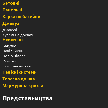
Бетонні
Панельні
Каркасні басейни
Джакузі
Джакузі
Купелі на дровах
Накриття
Батутне
Павільйони
Полівінілове
Ролетне
Солярна плівка
Навісні системи
Терасна дошка
Мармурова крихта
Представництва