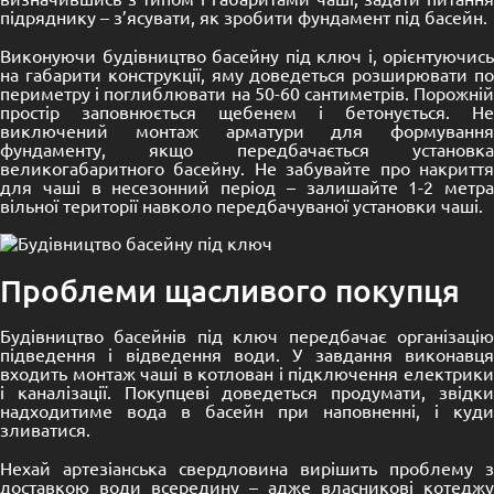
підряднику – з’ясувати, як зробити фундамент під басейн.
Виконуючи будівництво басейну під ключ і, орієнтуючись
на габарити конструкції, яму доведеться розширювати по
периметру і поглиблювати на 50-60 сантиметрів. Порожній
простір заповнюється щебенем і бетонується. Не
виключений монтаж арматури для формування
фундаменту, якщо передбачається установка
великогабаритного басейну. Не забувайте про
накриття
для чаші в несезонний період – залишайте 1-2 метра
вільної території навколо передбачуваної установки чаші.
Проблеми щасливого покупця
Будівництво басейнів під ключ передбачає організацію
підведення і відведення води. У завдання виконавця
входить монтаж чаші в котлован і підключення електрики
і каналізації. Покупцеві доведеться продумати, звідки
надходитиме вода в басейн при наповненні, і куди
зливатися.
Нехай артезіанська свердловина вирішить проблему з
доставкою води всередину – адже власникові котеджу