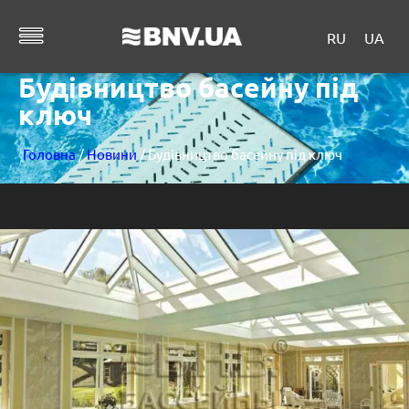
RU
UA
Будівництво басейну під
ключ
Головна
/
Новини
/ Будівництво басейну під ключ