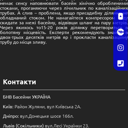
немає сенсу наповнювати басейн хімічно обробленими
стоками, проганяючи через лічильник по каналізаційних
трубах. А слив – проблема, якщо присадибну ділянку не
обладнаний стоком. Не намагайтеся компресором воду
скидати за межі басейну, відвівши шланг на пару метрів.
Через якихось то15-20 років ділянку перетвориться в
болотяну місцевість. Експерти рекомендують знайти в
двох-трьох десятків метрів яр і прокласти каналізаційну
трубу до місця зливу.
Контакти
БНВ Басейни УКРАЇНА
Район Жуляни, вул Київська 2А.
Київ:
вул.Донецьке шосе 166л.
Дніпро:
вул.Лесі Українки 23.
Львів (Сокільники)