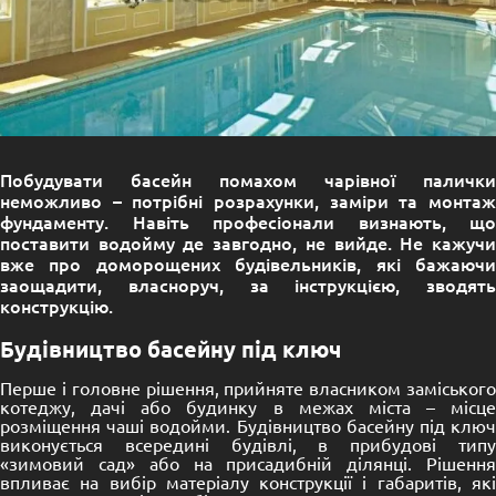
Побудувати басейн помахом чарівної палички
неможливо – потрібні розрахунки, заміри та монтаж
фундаменту. Навіть професіонали визнають, що
поставити водойму де завгодно, не вийде. Не кажучи
вже про доморощених будівельників, які бажаючи
заощадити, власноруч, за інструкцією, зводять
конструкцію.
Будівництво басейну під ключ
Перше і головне рішення, прийняте власником заміського
котеджу, дачі або будинку в межах міста – місце
розміщення чаші водойми. Будівництво басейну під ключ
виконується всередині будівлі, в прибудові типу
«зимовий сад» або на присадибній ділянці. Рішення
впливає на вибір матеріалу конструкції і габаритів, які