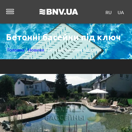
RU
UA
Бетонні басейни під ключ
Головна
/
Новини
/ Бетонні басейни під ключ