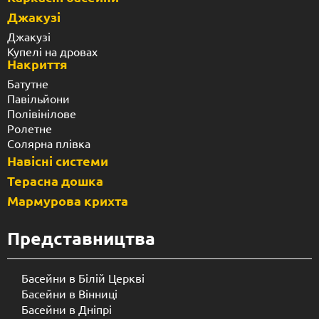
Джакузі
Джакузі
Купелі на дровах
Накриття
Батутне
Павільйони
Полівінілове
Ролетне
Солярна плівка
Навісні системи
Терасна дошка
Мармурова крихта
Представництва
Басейни в Білій Церкві
Басейни в Вінниці
Басейни в Дніпрі