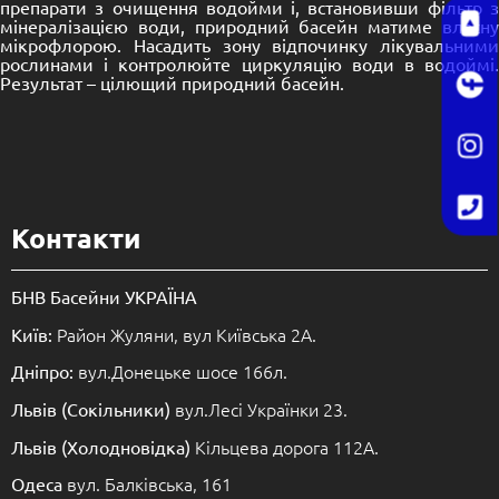
препарати з очищення водойми і, встановивши фільтр з
мінералізацією води, природний басейн матиме власну
мікрофлорою. Насадить зону відпочинку лікувальними
рослинами і контролюйте циркуляцію води в водоймі.
Результат – цілющий природний басейн.
Контакти
БНВ Басейни УКРАЇНА
Район Жуляни, вул Київська 2А.
Київ:
вул.Донецьке шосе 166л.
Дніпро:
вул.Лесі Українки 23.
Львів (Сокільники)
Кільцева дорога 112А.
Львів (Холодновідка)
вул. Балківська, 161
Одеса