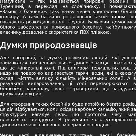
Памуккале – так називаються природні басейни в
Туреччині, в перекладі на слов’янську, і позначають
«Замок з бавовни». Таку назву через кристально білого
кольору. А самі басейни розташовані таким чином, що
нагадують розкидані ватяні грудки. Бажаючи домогтися
білого забарвлення природного басейну, майбутньому
власнику дозволено скористатися ПВХ плівкою.
Думки природознавців
Але насправді, на думку розумних людей, які давно
займаються вивченням цього дивного місця, вважають,
що це мінеральні солі. Під впливом термальних вод, з
надр на поверхню виривається гарячі води, які в своєму
складі містять велику кількість мінеральних солей. А в
результаті випаровування, ці солі перетворюються в
білосніжні кристали, звані – травертини, що нагадують
крижаний покрив.
Для створення таких басейнів буде потрібно багато років,
ця дія відбувається, коли осідає карбонат кальцію, який за
структурою нагадує гель, що протягом часу має
властивість тверднути. В результаті чого утворюються
дивовижні чаші, наповнені мінеральною водою.
Через часті відвідування туристами, деякі басейни