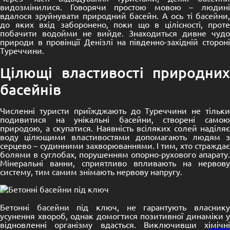
видозмінилися. Говорячи простою мовою – людині
вдалося зруйнувати природний басейн. А ось ті басейни,
до яких вхід заборонено, поки що в цілісності, проте
побачити водойми не вийде. Знаходиться дивне чудо
природи в провінції Денізлі на південно-західній стороні
Туреччини.
Цілющі властивості природних
басейнів
Численні туристи приїжджають до Туреччини не тільки
подивитися на унікальні басейни, створені самою
природою, а скупатися. Наявність всіляких солей наділяє
воду цілющими властивостями допомагають людям з
серцево – судинними захворюваннями. І тим, хто страждає
болями в суглобах, порушенням опорно-рухового апарату.
Мінеральні ванни, сприятливо впливають на нервову
систему, тим самим знімають нервову напругу.
Бетонні басейни
під ключ, не гарантують власник
усунення хвороб, однак домогтися позитивної динаміки у
відновленні організму вдасться. Виключивши хімічні