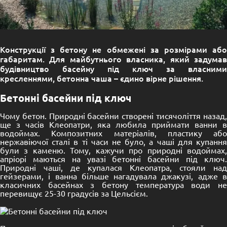
Конструкції з бетону не обмежені за розмірами або
габаритам. Для майбутнього власника, який задумав
будівництво басейну під ключ за власними
кресленнями, бетонна чаша – єдино вірне рішення.
Бетонні басейни під ключ
Чому бетон. Природні басейни створені тисячоліття назад,
ще з часів Клеопатри, яка любила приймати ванни в
водоймах. Композитних матеріалів, пластику або
нержавіючої сталі в ті часи не було, а чаші для купання
були з каменю. Тому, кажучи про природні водоймах,
апріорі маються на увазі бетонні басейни під ключ.
Природні чаші, де купалася Клеопатра, стояли над
гейзерами, і ванна більше нагадувала джакузі, адже в
класичних басейнах з бетону температура води не
перевищує 25-30 градусів за Цельсієм.