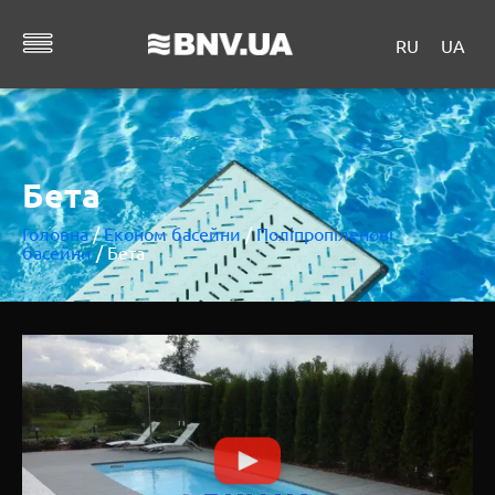
RU
UA
Бета
Головна
/
Економ басейни
/
Поліпропіленові
басейни
/ Бета