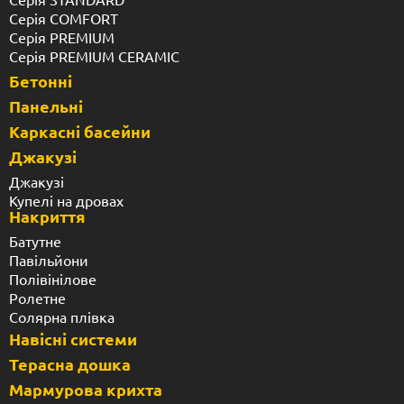
Серія COMFORT
Серія PREMIUM
Серія PREMIUM CERAMIC
Бетонні
Панельні
Каркасні басейни
Джакузі
Джакузі
Купелі на дровах
Накриття
Батутне
Павільйони
Полівінілове
Ролетне
Солярна плівка
Навісні системи
Терасна дошка
Мармурова крихта