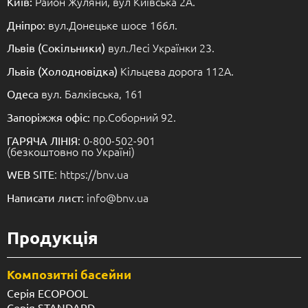
Район Жуляни, вул Київська 2А.
Київ:
вул.Донецьке шосе 166л.
Дніпро:
вул.Лесі Українки 23.
Львів (Сокільники)
Кільцева дорога 112А.
Львів (Холодновідка)
вул. Балківська, 161
Одеса
пр.Соборний 92.
Запоріжжя офіс:
: 0-800-502-901
ГАРЯЧА ЛІНІЯ
(безкоштовно по Україні)
: https://bnv.ua
WEB SITE
info@bnv.ua
Написати лист:
Продукція
Композитні басейни
Серія ECOPOOL
Серія STANDARD