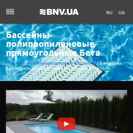
RU
UA
Бассейны
полипропиленовые
прямоугольные Бета
Главная
/
Полипропиленовые бассейны
/ Бассейны
полипропиленовые прямоугольные Бета