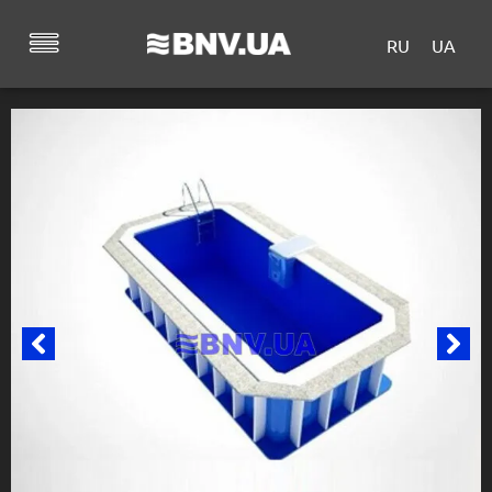
RU
UA