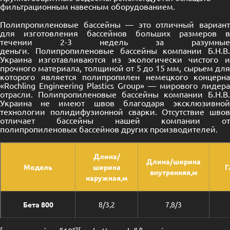
фильтрационным навесным оборудованием.
Полипропиленовые бассейны — это отличный вариант
для изготовления бассейнов больших размеров в
течении 2-3 недель за разумные
деньги. Полипропиленовые бассейны компании Б.Н.В.
Украина изготавливаются из экологически чистого и
прочного материала, толщиной от 5 до 15 мм, сырьем для
которого является полипропилен немецкого концерна
«Rochling Engineering Plastics Group» — мирового лидера
отрасли. Полипропиленовые бассейны компании Б.Н.В.
Украина не имеют швов благодаря эксклюзивной
технологии полидифузионной сварки. Отсутствие швов
отличает бассейны нашей компании от
полипропиленовых бассейнов других производителей.
Длина/
Длина/ширина
Модель
ширина
Г
внутренняя,м
наружная,м
Бета 800
8/3,2
7,8/3