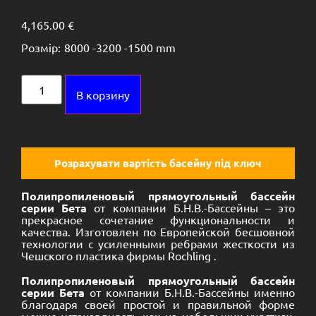
4,165.00
€
Розмір:
8000 -
3200 -
1500 mm
Alternative:
В корзину
Розрахувати вартість басейну під ключ
Полипропиленовый прямоугольный бассейн
серии Бета
от компании Б.Н.В.-Бассейны – это
прекрасное сочетание функциональности и
качества. Изготовлен по Европейской бесшовной
технологии с усиленными ребрами жесткости из
Чешского пластика фирмы Rochling .
Полипропиленовый прямоугольный бассейн
серии Бета
от компании Б.Н.В.-Бассейны именно
благодаря своей простой и правильной форме
можно устанавливать как на небольших участках,