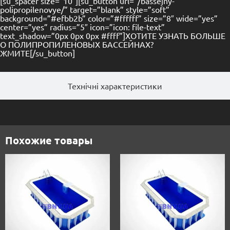
[su_spacer size=”10″][su_button url=”/bassejny-
polipropilenovye/” target=”blank” style=”soft”
background=”#efbb2b” color=”#ffffff” size=”8″ wide=”yes”
center=”yes” radius=”5″ icon=”icon: file-text”
text_shadow=”0px 0px 0px #ffff”]ХОТИТЕ УЗНАТЬ БОЛЬШЕ
О ПОЛИПРОПИЛЕНОВЫХ БАССЕЙНАХ?
ЖМИТЕ[/su_button]
Технічні характеристики
Похожие товары