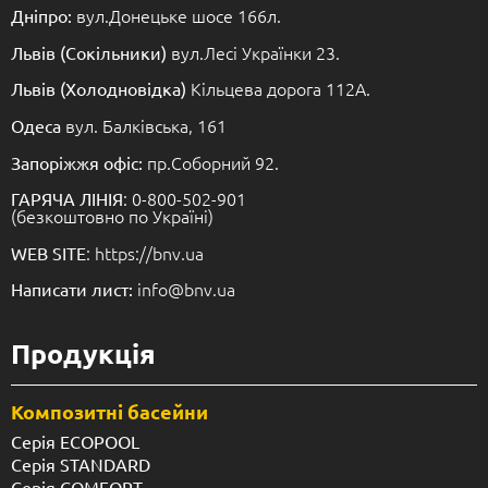
вул.Донецьке шосе 166л.
Дніпро:
вул.Лесі Українки 23.
Львів (Сокільники)
Кільцева дорога 112А.
Львів (Холодновідка)
вул. Балківська, 161
Одеса
пр.Соборний 92.
Запоріжжя офіс:
: 0-800-502-901
ГАРЯЧА ЛІНІЯ
(безкоштовно по Україні)
: https://bnv.ua
WEB SITE
info@bnv.ua
Написати лист:
Продукція
Композитні басейни
Серія ECOPOOL
Серія STANDARD
Серія COMFORT