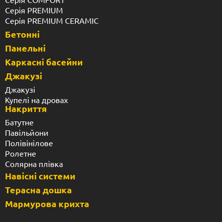
Серія PREMIUM
Серія PREMIUM CERAMIC
Бетонні
Панельні
Каркасні басейни
Джакузі
Джакузі
Купелі на дровах
Накриття
Батутне
Павільйони
Полівінілове
Ролетне
Солярна плівка
Навісні системи
Терасна дошка
Мармурова крихта