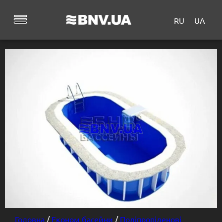
RU
UA
Головна
/
Економ басейни
/
Поліпропіленові