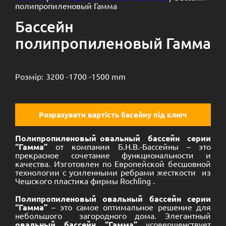
полипропиленовый Гамма
Бассейн
полипропиленовый Гамма
Розмір:
3200 -
1700 -
1500 mm
Розрахувати вартість басейну під ключ
Полипропиленовый овальный бассейн серии
“Гамма”
от компании Б.Н.В.-Бассейны – это
прекрасное сочетание функциональности и
качества. Изготовлен по Европейской бесшовной
технологии с усиленными ребрами жесткости из
Чешского пластика фирмы Rochling .
Полипропиленовый овальный бассейн серии
“Гамма”
– это самое оптимальное решение для
небольшого загородного дома. Элегантный
овальный бассейн “Гамма”
усовершенствует