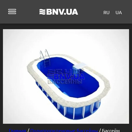
RU
UA
Главная
/
Полипропиленовые бассейны
/ Бассейн