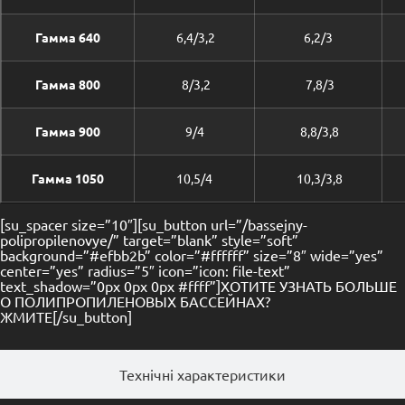
Гамма 640
6,4/3,2
6,2/3
Гамма 800
8/3,2
7,8/3
Гамма 900
9/4
8,8/3,8
Гамма 1050
10,5/4
10,3/3,8
[su_spacer size=”10″][su_button url=”/bassejny-
polipropilenovye/” target=”blank” style=”soft”
background=”#efbb2b” color=”#ffffff” size=”8″ wide=”yes”
center=”yes” radius=”5″ icon=”icon: file-text”
text_shadow=”0px 0px 0px #ffff”]ХОТИТЕ УЗНАТЬ БОЛЬШЕ
О ПОЛИПРОПИЛЕНОВЫХ БАССЕЙНАХ?
ЖМИТЕ[/su_button]
Технічні характеристики