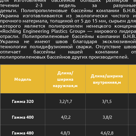
течении 2-3 недель за разумные
деньги. Полипропиленовые бассейны компании Б.Н.В.
Украина изготавливаются из экологически чистого и
прочного материала, толщиной от 5 до 15 мм, сырьем для
которого является полипропилен немецкого концерна
«Rochling Engineering Plastics Group» — мирового лидера
отрасли. Полипропиленовые бассейны компании Б.Н.В.
Украина не имеют швов благодаря эксклюзивной
технологии полидифузионной сварки. Отсутствие швов
отличает бассейны нашей компании от
полипропиленовых бассейнов других производителей.
Длина/
Длина/ширина
Модель
ширина
внутренняя,м
наружная,м
Гамма 320
3,2/1,7
3/1,5
Гамма 400
4/2,2
3,8/2
Гамма 480
4,8/3
4,6/2,8