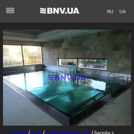
RU
UA
Головна
/
Інше
/
З нержавіючої сталі
/ Басейн з