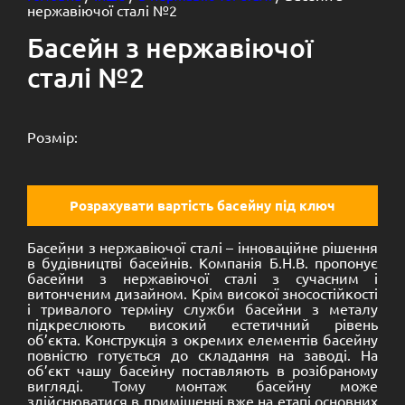
нержавіючої сталі №2
Басейн з нержавіючої
сталі №2
Розмір:
Розрахувати вартість басейну під ключ
Басейни з нержавіючої сталі – інноваційне рішення
в будівництві басейнів. Компанія Б.Н.В. пропонує
басейни з нержавіючої сталі з сучасним і
витонченим дизайном. Крім високої зносостійкості
і тривалого терміну служби басейни з металу
підкреслюють високий естетичний рівень
об’єкта. Конструкція з окремих елементів басейну
повністю готується до складання на заводі. На
об’єкт чашу басейну поставляють в розібраному
вигляді. Тому монтаж басейну може
здійснюватися в приміщенні вже на етапі основних