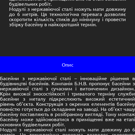
будівельних робіт.
Модулі з нержавіючої сталі можуть мати довжину
до 6 метрів. Ця технологічна перевага дозволяє
скоротити кількість стиків до мінімуму і провести
збірку басейну в найкоротший термін.
Опис
Басейни з нержавіючої сталі – інноваційне рішення в
будівництві басейнів. Компанія Б.Н.В. пропонує басейни з
нержавіючої сталі з сучасним і витонченим дизайном.
Крім високої зносостійкості і тривалого терміну служби
басейни з металу підкреслюють високий естетичний
рівень об’єкта. Конструкція з окремих елементів басейну
повністю готується до складання на заводі. На об’єкт чашу
басейну поставляють в розібраному вигляді. Тому монтаж
басейну може здійснюватися в приміщенні вже на етапі
основних будівельних робіт.
Модулі з нержавіючої сталі можуть мати довжину до 6
метрів. Ця технологічна перевага дозволяє скоротити