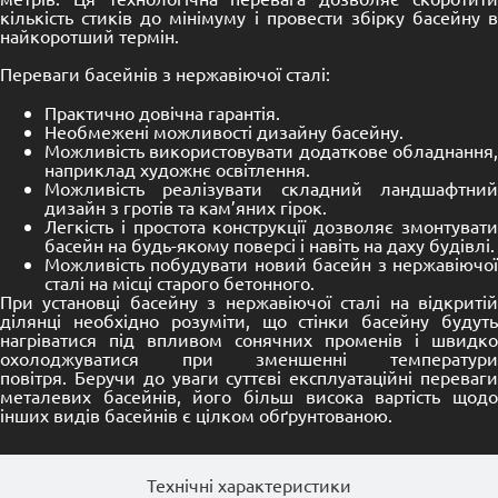
кількість стиків до мінімуму і провести збірку басейну в
найкоротший термін.
Переваги басейнів з нержавіючої сталі:
Практично довічна гарантія.
Необмежені можливості дизайну басейну.
Можливість використовувати додаткове обладнання,
наприклад художнє освітлення.
Можливість реалізувати складний ландшафтний
дизайн з гротів та кам’яних гірок.
Легкість і простота конструкції дозволяє змонтувати
басейн на будь-якому поверсі і навіть на даху будівлі.
Можливість побудувати новий басейн з нержавіючої
сталі на місці старого бетонного.
При установці басейну з нержавіючої сталі на відкритій
ділянці необхідно розуміти, що стінки басейну будуть
нагріватися під впливом сонячних променів і швидко
охолоджуватися при зменшенні температури
повітря. Беручи до уваги суттєві експлуатаційні переваги
металевих басейнів, його більш висока вартість щодо
інших видів басейнів є цілком обґрунтованою.
Технічні характеристики