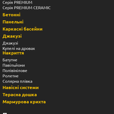
Серія PREMIUM
Серія PREMIUM CERAMIC
Бетонні
Панельні
Каркасні басейни
Джакузі
Джакузі
Купелі на дровах
Накриття
Батутне
Павільйони
Полівінілове
Ролетне
Солярна плівка
Навісні системи
Терасна дошка
Мармурова крихта