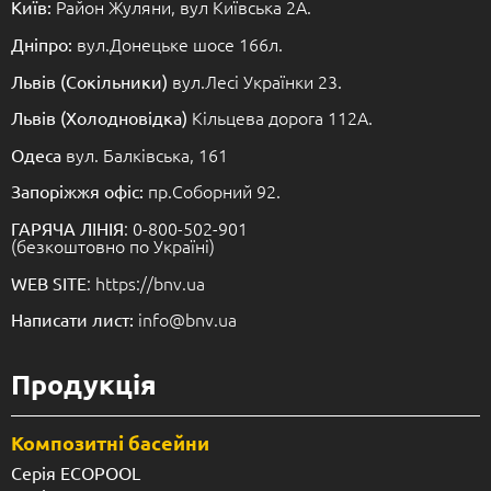
Район Жуляни, вул Київська 2А.
Київ:
вул.Донецьке шосе 166л.
Дніпро:
вул.Лесі Українки 23.
Львів (Сокільники)
Кільцева дорога 112А.
Львів (Холодновідка)
вул. Балківська, 161
Одеса
пр.Соборний 92.
Запоріжжя офіс:
: 0-800-502-901
ГАРЯЧА ЛІНІЯ
(безкоштовно по Україні)
: https://bnv.ua
WEB SITE
info@bnv.ua
Написати лист:
Продукція
Композитні басейни
Серія ECOPOOL