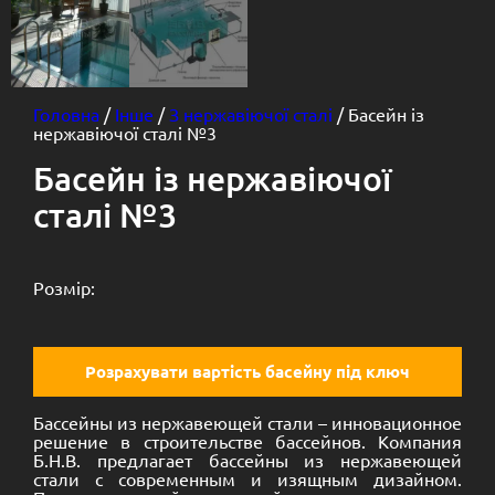
Головна
/
Інше
/
З нержавіючої сталі
/ Басейн із
нержавіючої сталі №3
Басейн із нержавіючої
сталі №3
Розмір:
Розрахувати вартість басейну під ключ
Бассейны из нержавеющей стали – инновационное
решение в строительстве бассейнов. Компания
Б.Н.В. предлагает бассейны из нержавеющей
стали с современным и изящным дизайном.