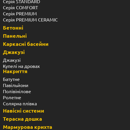
Серія STANDARD
Серія COMFORT
Серія PREMIUM
Серія PREMIUM CERAMIC
Бетонні
Панельні
Каркасні басейни
Джакузі
Джакузі
Купелі на дровах
Накриття
Батутне
Павільйони
Полівінілове
Ролетне
Солярна плівка
Навісні системи
Терасна дошка
Мармурова крихта