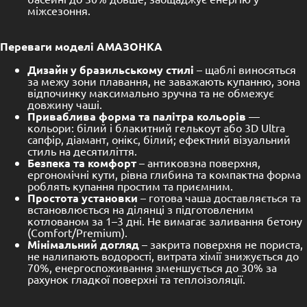
міжсезоння.
Переваги моделі АМАЗОНКА
Дизайн у бразильському стилі
– щаблі виносяться
за межу зони плавання, не заважають купанню, зона
відпочинку максимально зручна та не обмежує
довжину чаші.
Приваблива форма та палітра кольорів
—
кольори: білий і блакитний гелькоут або 3D Ultra
сапфір, діамант, онікс, білий; ефектний візуальний
стиль на десятиліття.
Безпека та комфорт
– антиковзна поверхня,
ергономічні кути, рівна глибина та компактна форма
роблять купання простим та приємним.
Простота установки
– готова чаша доставляється та
встановлюється на ділянці з підготовленим
котлованом за 1–3 дні. Не вимагає заливання бетону
(Comfort/Premium).
Мінімальний догляд
– закрита поверхня не пориста,
не налипають водорості, витрата хімії знижується до
70%, енергоспоживання зменшується до 30% за
рахунок гладкої поверхні та теплоізоляції.