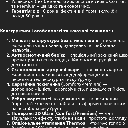
Установка: без бетонного армопояса в серіях Comfort
та Premium – швидко та економічно.
Гарантія:
від 10 років, фактичний термін служби –
понад 50 років.
Конструктивні особливості та ключові технології
Монолітна структура без стиків і швів
– виключає
можливість протікання, руйнувань та грибкових
нальотів.
Антиосмотичний бар’єр
– спеціальний захисний шар
проти проникнення води, стійкість конструкції на
десятиліття.
Скловолоконні армуючі шари
– створюють каркас
жорсткості та захищають від деформації через
перепади температур та тиску ґрунту.
Керамічне посилення
(Comfort/Premium) —
доповнює міцність і довговічність, підвищує стійкість
до навантажень.
Ребра жорсткості
по довжині чаші та посилений
борт – забезпечують стабільність форми при монтажі
на нестабільному ґрунті.
Поверхня 3D Ultra (Comfort/Premium)
— для
візуального ефекту глибини води і простоти догляду.
Опціональне утеплення Thermos
– утримує тепло в
басейні до 30% довше, заощаджує енергію у