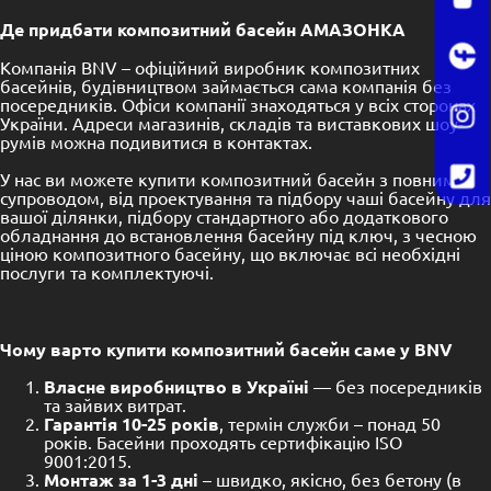
Де придбати композитний басейн АМАЗОНКА
Компанія BNV – офіційний виробник композитних
басейнів, будівництвом займається сама компанія без
посередників. Офіси компанії знаходяться у всіх сторонах
України. Адреси магазинів, складів та виставкових шоу-
румів можна подивитися в контактах.
У нас ви можете купити композитний басейн з повним
супроводом, від проектування та підбору чаші басейну для
вашої ділянки, підбору стандартного або додаткового
обладнання до встановлення басейну під ключ, з чесною
ціною композитного басейну, що включає всі необхідні
послуги та комплектуючі.
Чому варто купити композитний басейн саме у BNV
Власне виробництво в Україні
— без посередників
та зайвих витрат.
Гарантія 10-25 років
, термін служби – понад 50
років. Басейни проходять сертифікацію ISO
9001:2015.
Монтаж за 1-3 дні
– швидко, якісно, без бетону (в