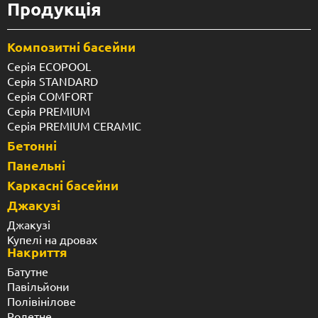
Продукція
Композитні басейни
Серія ECOPOOL
Серія STANDARD
Серія COMFORT
Серія PREMIUM
Серія PREMIUM CERAMIC
Бетонні
Панельні
Каркасні басейни
Джакузі
Джакузі
Купелі на дровах
Накриття
Батутне
Павільйони
Полівінілове
Ролетне