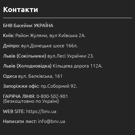
Контакти
БНВ Басейни УКРАЇНА
Район Жуляни, вул Київська 2А.
Київ:
вул.Донецьке шосе 166л.
Дніпро:
вул.Лесі Українки 23.
Львів (Сокільники)
Кільцева дорога 112А.
Львів (Холодновідка)
вул. Балківська, 161
Одеса
пр.Соборний 92.
Запоріжжя офіс:
: 0-800-502-901
ГАРЯЧА ЛІНІЯ
(безкоштовно по Україні)
: https://bnv.ua
WEB SITE
info@bnv.ua
Написати лист: