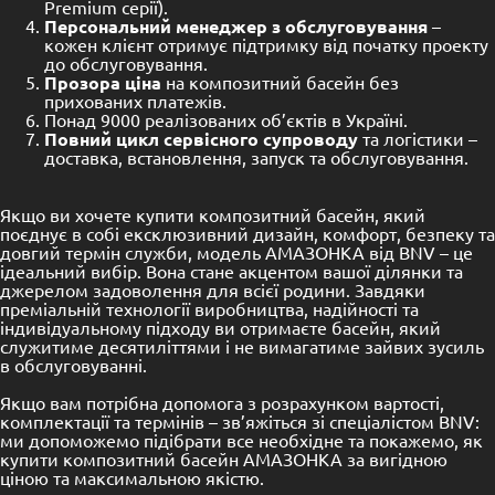
Premium серії).
Персональний менеджер з обслуговування
–
кожен клієнт отримує підтримку від початку проекту
до обслуговування.
Прозора ціна
на композитний басейн без
прихованих платежів.
Понад 9000 реалізованих об’єктів в Україні.
Повний цикл сервісного супроводу
та логістики –
доставка, встановлення, запуск та обслуговування.
Якщо ви хочете купити композитний басейн, який
поєднує в собі ексклюзивний дизайн, комфорт, безпеку та
довгий термін служби, модель АМАЗОНКА від BNV – це
ідеальний вибір. Вона стане акцентом вашої ділянки та
джерелом задоволення для всієї родини. Завдяки
преміальній технології виробництва, надійності та
індивідуальному підходу ви отримаєте басейн, який
служитиме десятиліттями і не вимагатиме зайвих зусиль
в обслуговуванні.
Якщо вам потрібна допомога з розрахунком вартості,
комплектації та термінів – зв’яжіться зі спеціалістом BNV:
ми допоможемо підібрати все необхідне та покажемо, як
купити композитний басейн АМАЗОНКА за вигідною
ціною та максимальною якістю.