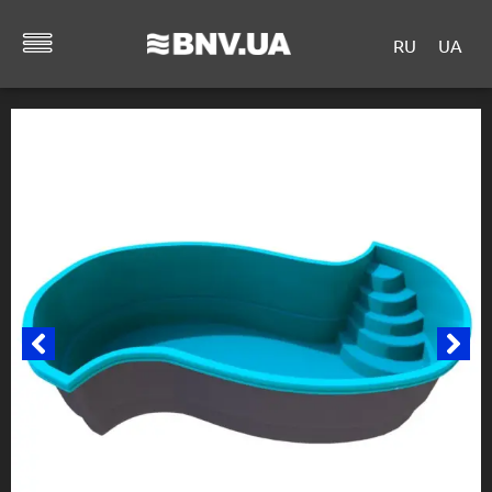
RU
UA