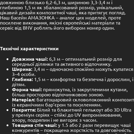
довжиною близько 6,2-6,3 м, шириною 3,3-3,4 м і
глибиною 1,5 м як збалансований розмір, унікальний,
цікавий дизайн композитної чаші, яка притягує погляд.
Наш басейн АМАЗОНКА – аналог цих моделей, проте
посилене виконання, якісні європейські матеріали та
сервіс від BNV роблять його вибором номер один.
Технічні характеристики
Довжина чаші:
6,3 м – оптимальний розмір для
середньої ділянки та активного відпочинку.
Ширина:
3,4 м – одночасно спокійно можуть купатися
3–4 особи.
Глибина:
1,5 м – комфортна та безпечна і дорослим, і
дітям.
Форма чаші:
прямокутна, із закругленими кутами,
більш просторою відпочинковою зоною.
Матеріал:
багатошаровий скловолоконний композит
із керамічним бар’єром та посиленням.
Покриття:
Білий та блакитний гелькоут або 3D Ultra
у преміум серіях – стійкі до UV випромінювання,
хлору, подряпин і не вигоряє з часом.
Товщина стін чаші:
у 1.5 або 2 рази перевищує чаші
конкурентів – покращена жорсткість та довговічність.