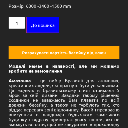
Розмір:
6300 -
3400 -
1500 mm
Alternative:
До кошика
Розрахувати вартість басейну під ключ
Моделі немає в наявності, але ми можемо
зробити на замовлення
Амазонка
– це вибір Бразилії для активних,
креативних людей, які прагнуть бути унікальними.
Ця модель в бразильському стилі отримала 5
зірок за свій дизайн. Завдяки такому рішенню
сходинки не заважають Вам плавати по всій
довжині басейну, а також не турбують тих, хто
віддає перевагу зоні відпочинку. Басейн прекрасно
вписується в ландшафт будь-якого заміського
будинку і відразу привертає увагу гостей, які не
зможуть встояти, щоб не зануритися в прохолодну