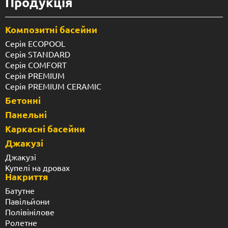
Продукція
Композитні басейни
Серія ECOPOOL
Серія STANDARD
Серія COMFORT
Серія PREMIUM
Серія PREMIUM CERAMIC
Бетонні
Панельні
Каркасні басейни
Джакузі
Джакузі
Купелі на дровах
Накриття
Батутне
Павільйони
Полівінілове
Ролетне