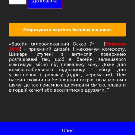
До кошика
Розрахувати вартість басейну під ключ
«Басейн скловолоконний Оскар 7» – (
Новинка
2018
) – приємний дизайн і максимум комфорту.
Шикарні ступені з анти-сліп поверхнею
розташовані так, щоб в басейні залишалося
максимум місця під плавальну зону.
Ложе для
комфортабельного відпочинку – місце для
усамітнення і релаксу (гідро-, аеромасаж).
Цей
басейн схожий на безлюдний острів, поза містом і
шуму, де так приємно відпочивати сім’єю, плавати
в гордій самоті або веселитися з друзями.
“
Опис