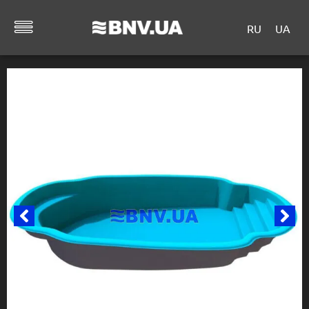
RU
UA