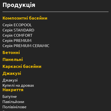
Продукція
Композитні басейни
Серія ECOPOOL
Серія STANDARD
Серія COMFORT
Серія PREMIUM
Серія PREMIUM CERAMIC
Бетонні
Панельні
Каркасні басейни
Джакузі
Джакузі
Купелі на дровах
Накриття
Батутне
Павільйони
Полівінілове