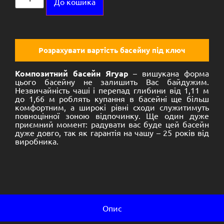
До кошика
Розрахувати вартість басейну під ключ
Композитний басейн Ягуар
– вишукана форма
цього басейну не залишить Вас байдужим.
Незвичайність чаші і перепад глибини від 1,11 м
до 1,66 м роблять купання в басейні ще більш
комфортним, а широкі рівні сходи служитимуть
повноцінної зоною відпочинку. Ще один дуже
приємний момент: радувати вас буде цей басейн
дуже довго, так як гарантія на чашу – 25 років від
виробника.
Опис