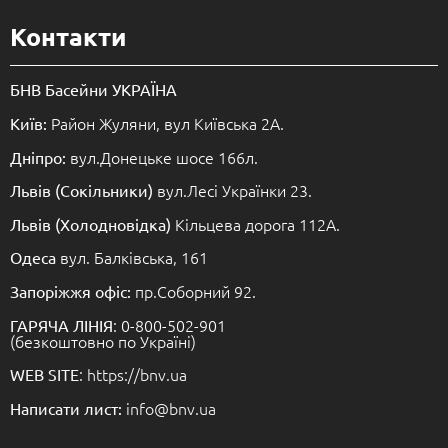
Контакти
БНВ Басейни УКРАЇНА
Район Жуляни, вул Київська 2А.
Київ:
вул.Донецьке шосе 166л.
Дніпро:
вул.Лесі Українки 23.
Львів (Сокільники)
Кільцева дорога 112А.
Львів (Холодновідка)
вул. Балківська, 161
Одеса
пр.Соборний 92.
Запоріжжя офіс:
: 0-800-502-901
ГАРЯЧА ЛІНІЯ
(безкоштовно по Україні)
: https://bnv.ua
WEB SITE
info@bnv.ua
Написати лист: