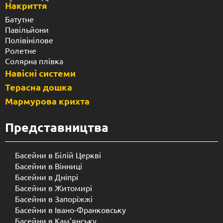
Накриття
Батутне
Павільйони
Полівінілове
Ролетне
Солярна плівка
Навісні системи
Терасна дошка
Мармурова крихта
Представництва
Басейни в Білій Церкві
Басейни в Вінниці
Басейни в Дніпрі
Басейни в Житомирі
Басейни в Запоріжжі
Басейни в Івано-Франковську
Басейни в Кам’янську