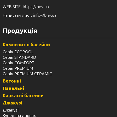
: https://bnv.ua
WEB SITE
info@bnv.ua
Написати лист:
Продукція
Композитні басейни
Серія ECOPOOL
Серія STANDARD
Серія COMFORT
Серія PREMIUM
Серія PREMIUM CERAMIC
Бетонні
Панельні
Каркасні басейни
Джакузі
Джакузі
Купелі на дровах