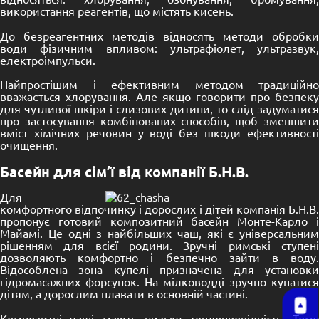
використання реагентів, що містять кисень.
До безреагентних методів відносять методи обробки
води фізичним впливом: ультрафіолет, ультразвук,
електроімпульси.
Найпростішим і ефективним методом традиційно
вважається хлорування. Але якщо говорити про безпеку
для чутливої шкіри і слизових дитини, то слід задуматися
про застосування комбінованих способів, щоб зменшити
вміст хімічних речовин у воді без шкоди ефективності
очищення.
Басейн для сім’ї від компанії Б.Н.В.
Для
комфортного відпочинку і дорослих і дітей компанія Б.Н.В.
пропонує готовий композитний басейн Монте-Карло і
Майамі. Це одні з найбільших чаш, які є універсальним
рішенням для всієї родини. Зручні римські ступені
дозволяють комфортно і безпечно зайти в воду.
Відособлена зона купелі призначена для установки
гідромасажних форсунок. На мілководді зручно купатися
дітям, а дорослим плавати в основній частині.
Композитні чаші мають низьку теплопровідність. Тому