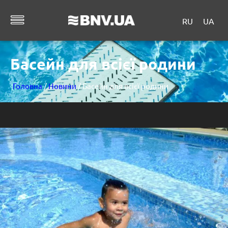
RU
UA
Басейн для всієї родини
Головна
/
Новини
/ Басейн для всієї родини