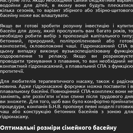
водойми для дітей, в якому вони будуть плескатися
кілька сезонів, то варіант збірного або збірно-щитового
басейну може вас влаштувати.
Якщо ви готові зробити розумну інвестицію і купити
басейн для дому, який прослужить вам багато років, то
необхідно робити вибір з пропозицій капітального типу:
бетонний, природний, поліпропіленовий або готові
композитні, скловолоконні чаші. Гідромасажний СПА в
цьому випадку виконує вузькоспеціалізовану функцію
оздоровлення та релаксу. Якщо ви розраховуєте
проводити тренування з плавання, то вам необхідний не
компактний гідромасажний, а плавальний СПА з функцією
протитечії.
Для любителів терапевтичного масажу, також є радісна
новина. Адже гідромасажні форсунки можна поставити і в
плавальному басейні. Повноцінний СПА-комплекс вони не
замінять, але розім’яти м’язи спини після трудового дня
ви зможете. Для того, щоб вам було комфортно приймати
процедури, компанія Б.Н.В. пропонує певні моделі готових
чаш або конструкцію бетонних басейнів з зоною для
гідромасажу.
Оптимальні розміри сімейного басейну