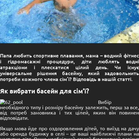
Папа любить спортивне плавання, мама – водний фітнес
і гідромасажні процедури, діти люблять водні
атракціони і плескатися цілий день. Чи існує
універсальне рішення басейну, який задовольнить
потреби кожного члена сім’ї? Відповідь в нашій статті.
Як вибрати басейн для сім’ї?
Вибір
необхідного типу і розміру басейну залежить, перш за все,
від потреб замовника і тих цілей, яким він повинен
відповідати.
Якщо мова йде про оздоровлення дітей, то виїзд на дачу
або оренда будинку в селі – це ваші найближчі плани на
наступне літо. Якщо необхідний самий бюджетний варіант