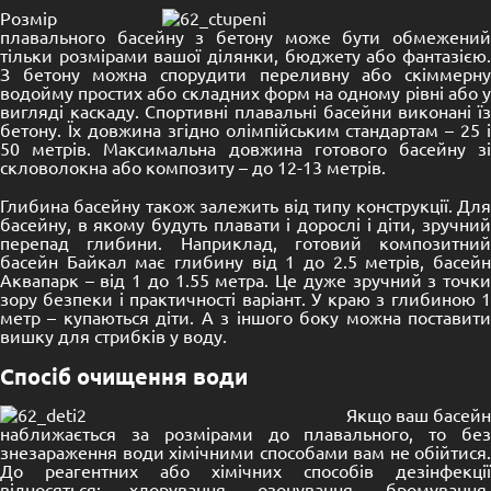
Розмір
плавального басейну з бетону може бути обмежений
тільки розмірами вашої ділянки, бюджету або фантазією.
З бетону можна спорудити переливну або скіммерну
водойму простих або складних форм на одному рівні або у
вигляді каскаду. Спортивні плавальні басейни виконані їз
бетону. Їх довжина згідно олімпійським стандартам – 25 і
50 метрів. Максимальна довжина готового басейну зі
скловолокна або композиту – до 12-13 метрів.
Глибина басейну також залежить від типу конструкції. Для
басейну, в якому будуть плавати і дорослі і діти, зручний
перепад глибини. Наприклад, готовий композитний
басейн Байкал має глибину від 1 до 2.5 метрів, басейн
Аквапарк – від 1 до 1.55 метра. Це дуже зручний з точки
зору безпеки і практичності варіант. У краю з глибиною 1
метр – купаються діти. А з іншого боку можна поставити
вишку для стрибків у воду.
Спосіб очищення води
Якщо ваш басейн
наближається за розмірами до плавального, то без
знезараження води хімічними способами вам не обійтися.
До реагентних або хімічних способів дезінфекції
відносяться: хлорування, озонування, бромування,