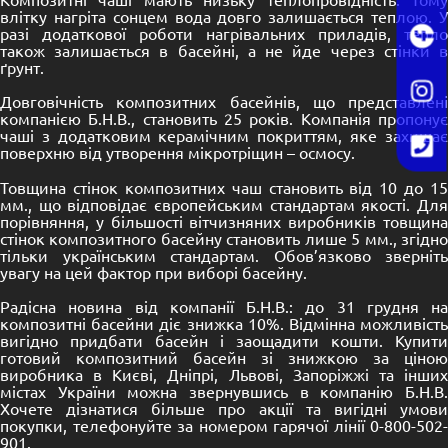
влітку нагріта сонцем вода довго залишається теплою. У
разі додаткової роботи нагрівальних приладів, тепло
також залишається в басейні, а не йде через стінки в
ґрунт.
Довговічність композитних басейнів, що представлені
компанією Б.Н.В., становить 25 років. Компанія пропонує
чаші з додатковим керамічним покриттям, яке захищає
поверхню від утворення мікротріщин – осмосу.
Товщина стінок композитних чаш становить від 10 до 15
мм., що відповідає європейським стандартам якості. Для
порівняння, у більшості вітчизняних виробників товщина
стінок композитного басейну становить лише 5 мм., згідно
тільки українським стандартам. Обов’язково зверніть
увагу на цей фактор при виборі басейну.
Радісна новина від компанії Б.Н.В.: до 31 грудня на
композитні басейни діє знижка 10%. Відмінна можливість
вигідно придбати басейн і заощадити кошти. Купити
готовий композитний басейн зі знижкою за ціною
виробника в Києві, Дніпрі, Львові, Запоріжжі та інших
містах України можна звернувшись в компанію Б.Н.В.
Хочете дізнатися більше про акції та вигідні умови
покупки, телефонуйте за номером гарячої лінії 0-800-502-
901.