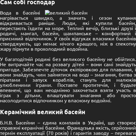
Сам собі господар
Вода в басейні
нагрівається швидко, а значить і сезон купання
відкривається раніше. Люди, які купили басейн,
перестають їздити на море. Теплий вечір, близькі друзі і
родичі, мангал, басейн, шампанське – комфортний і
приємний відпочинок. У своїх відгуках власники басейнів
стверджують, що немає нічого кращого, ніж в спекотну
жару пірнути в прохолодний водойма.
У багатодітній родині без великого басейну не обійтися.
Не витрачайте час на розвагу дітей – вони самі знайдуть
пригоди. Забезпечте діточок екіпіровкою для плавання, і
вони знайдуть, чим зайнятися на воді – змагання, битва з
піратами і запуск кораблів, стануть для малюків
улюбленими іграми. Поставте протитечія, і будьте
впевнені, що вам неодмінно захочеться взяти участь в
іграх з дітьми, влаштувати змагання або просто
насолодитися відпочинком у власному водоймі.
Керамічний великий басейн
Б.Н.В. Басейни – єдина компанія в Україні, що створює
справжні керамічні басейни. Французька якість, серйозний
термін експлуатації (70 років) і гарантія заводу – переваги