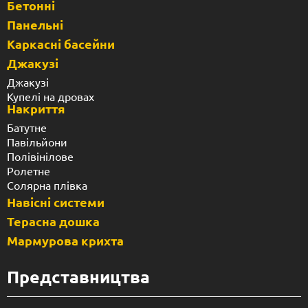
Бетонні
Панельні
Каркасні басейни
Джакузі
Джакузі
Купелі на дровах
Накриття
Батутне
Павільйони
Полівінілове
Ролетне
Солярна плівка
Навісні системи
Терасна дошка
Мармурова крихта
Представництва