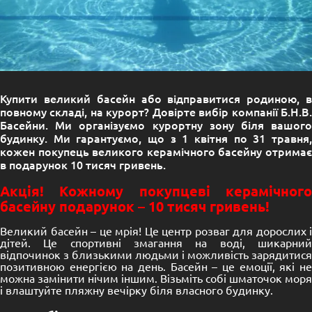
Купити великий басейн або відправитися родиною, в
повному складі, на курорт? Довірте вибір компанії Б.Н.В.
Басейни. Ми організуємо курортну зону біля вашого
будинку. Ми гарантуємо, що з 1 квітня по 31 травня,
кожен покупець великого керамічного басейну отримає
в подарунок 10 тисяч гривень.
Акція! Кожному покупцеві керамічного
басейну подарунок – 10 тисяч гривень!
Великий басейн – це мрія! Це центр розваг для дорослих і
дітей. Це спортивні змагання на воді, шикарний
відпочинок з близькими людьми і можливість зарядитися
позитивною енергією на день. Басейн – це емоції, які не
можна замінити нічим іншим. Візьміть собі шматочок моря
і влаштуйте пляжну вечірку біля власного будинку.