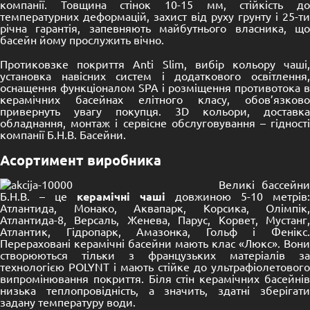
компанії. Товщина стінок 10-15 мм, стійкість до
температурних деформацій, захист від руху грунту і 25-ти
річна гарантія, запевняють майбутнього власника, що
басейн йому прослужить вічно.
Протиковзке покриття Anti Slim, вибір кольору чаші,
установка навісних систем і додаткового освітлення,
оснащення функціоналом SPA і розміщення противотока в
керамічних басейнах елітного класу, обов’язково
привернуть увагу покупця. 3D кольори, доставка
обладнання, монтаж і сервісне обслуговування – гідності
компанії Б.Н.В. Басейни.
Асортимент виробника
Великі бассейни
Б.Н.В. – це
керамічні чаші
довжиною 5-10 метрів:
Атлантида, Монако, Аквапарк, Корсика, Олімпік,
Атлантида-8, Версаль, Женева, Парус, Корвет, Мустанг,
Атлантик, Гідропарк, Амазонка, Гольф і Фенікс.
Перераховані керамічні басейни мають клас «Люкс». Вони
створюються тільки з французьких матеріалів за
технологією POLYNT і мають стійке до ультрафіолетового
випромінювання покриття. Біля стін керамічних басейнів
низька теплопровідність, а значить, здатні зберігати
задану температуру води.