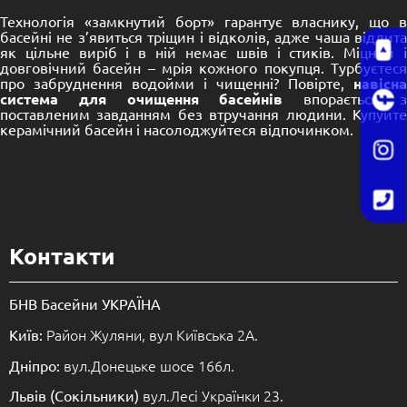
Технологія «замкнутий борт» гарантує власнику, що в
басейні не з’явиться тріщин і відколів, адже чаша відлита
як цільне виріб і в ній немає швів і стиків. Міцний і
довговічний басейн – мрія кожного покупця. Турбуєтеся
про забруднення водойми і чищенні? Повірте,
навісна
система для очищення басейнів
впорається 
поставленим завданням без втручання людини. Купуйте
керамічний басейн і насолоджуйтеся відпочинком.
Контакти
БНВ Басейни УКРАЇНА
Район Жуляни, вул Київська 2А.
Київ:
вул.Донецьке шосе 166л.
Дніпро:
вул.Лесі Українки 23.
Львів (Сокільники)