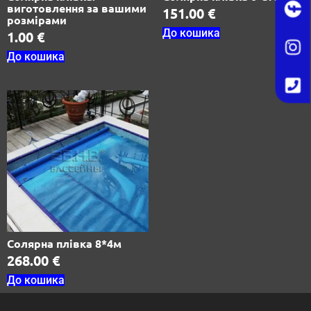
виготовлення за вашими
151.00
€
розмірами
До кошика
1.00
€
До кошика
Солярна плівка 8*4м
268.00
€
До кошика