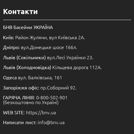
Контакти
БНВ Басейни УКРАЇНА
Район Жуляни, вул Київська 2А.
Київ:
вул.Донецьке шосе 166л.
Дніпро:
вул.Лесі Українки 23.
Львів (Сокільники)
Кільцева дорога 112А.
Львів (Холодновідка)
вул. Балківська, 161
Одеса
пр.Соборний 92.
Запоріжжя офіс:
: 0-800-502-901
ГАРЯЧА ЛІНІЯ
(безкоштовно по Україні)
: https://bnv.ua
WEB SITE
info@bnv.ua
Написати лист: