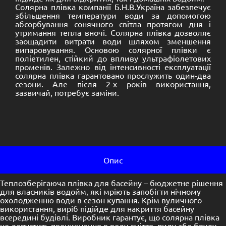
Солярна плівка компанії Б.Н.В.Україна забезпечує
збільшення температури води за допомогою
абсорбування сонячного світла протягом дня і
утримання тепла вночі. Солярна плівка дозволяє
заощадити витрати води шляхом зменшення
випаровування. Основою солярної плівки є
поліетилен, стійкий до впливу ультрафіолетових
променів. Залежно від інтенсивності експлуатації
солярна плівка гарантовано прослужить один-два
сезони. Але після 2-х років використання,
зазвичай, потребує заміни.
Опис
Теплозберігаюча плівка для басейну – бюджетне рішення
для власників водойм, які мріють запобігти нічному
охолодженню води в сезон купання. Крім вуличного
використання, виріб підійде для накриття басейну
всередині будівлі. Виробник гарантує, що солярна плівка
не допустить проникнення в воду сміття, пилу або бруду.