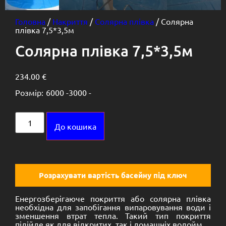
Головна
/
Накриття
/
Солярна плівка
/ Солярна
плівка 7,5*3,5м
Солярна плівка 7,5*3,5м
234.00
€
Розмір:
6000 -
3000 -
Alternative:
До кошика
Розрахувати вартість басейну під ключ
Енергозберігаюче покриття або солярна плівка
необхідна для запобігання випаровування води і
зменшення втрат тепла. Такий тип покриття
підійде як для відкритих, так і домашніх водойм.