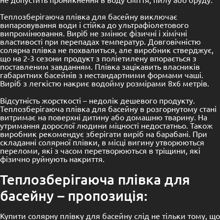
Теплозберігаюча плівка для басейну виключає
випаровування води і стійка до ультрафіолетового
випромінювання. Виріб не змінює фізичні і хімічні
властивості при перепадах температур. Довговічністю
солярна плівка не похвалиться, але виробник стверджує,
що на 2-3 сезони продукт з поліетилену впорається з
поставленим завданням. Плівка зацікавить власників
габаритних басейнів з нестандартними формами чаші.
Виріб з легкістю накриє водойму розмірами 8х6 метрів.
Відсутність жорсткості – недолік дешевого продукту.
Теплозберігаюча плівка для басейну в розгорнутому стані
витримає на поверхні дитину або домашню тварину. На
утримання дорослої людини міцності недостатньо. Також
виробник рекомендує зберігати виріб на барабані. При
складанні солярної плівки, в місці вигину утворюються
переломи, які з часом перетворюються в тріщини, які
фізично руйнують накриття.
Теплозберігаюча плівка для
басейну – пропозиція:
Купити солярну плівку для
басейну
слід не тільки тому, що