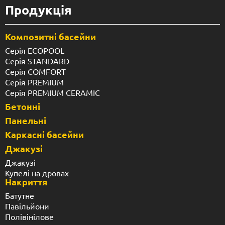
Продукція
Композитні басейни
Серія ECOPOOL
Серія STANDARD
Серія COMFORT
Серія PREMIUM
Серія PREMIUM CERAMIC
Бетонні
Панельні
Каркасні басейни
Джакузі
Джакузі
Купелі на дровах
Накриття
Батутне
Павільйони
Полівінілове