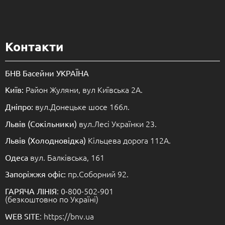
Контакти
БНВ Басейни УКРАЇНА
Район Жуляни, вул Київська 2А.
Київ:
вул.Донецьке шосе 166л.
Дніпро:
вул.Лесі Українки 23.
Львів (Сокільники)
Кільцева дорога 112А.
Львів (Холодновідка)
вул. Балківська, 161
Одеса
пр.Соборний 92.
Запоріжжя офіс:
: 0-800-502-901
ГАРЯЧА ЛІНІЯ
(безкоштовно по Україні)
: https://bnv.ua
WEB SITE