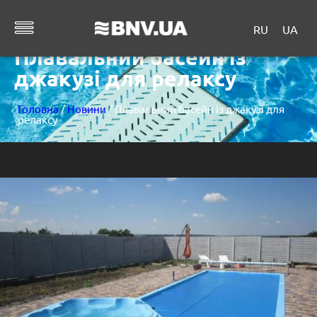
RU
UA
Плавальний басейн із
джакузі для релаксу
Головна
/
Новини
/ Плавальний басейн із джакузі для
релаксу