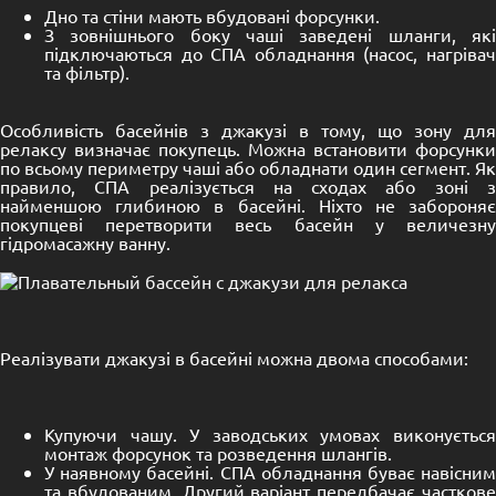
Дно та стіни мають вбудовані форсунки.
З зовнішнього боку чаші заведені шланги, які
підключаються до СПА обладнання (насос, нагрівач
та фільтр).
Особливість басейнів з джакузі в тому, що зону для
релаксу визначає покупець. Можна встановити форсунки
по всьому периметру чаші або обладнати один сегмент. Як
правило, СПА реалізується на сходах або зоні з
найменшою глибиною в басейні. Ніхто не забороняє
покупцеві перетворити весь басейн у величезну
гідромасажну ванну.
Реалізувати джакузі в басейні можна двома способами:
Купуючи чашу. У заводських умовах виконується
монтаж форсунок та розведення шлангів.
У наявному басейні. СПА обладнання буває навісним
та вбудованим. Другий варіант передбачає часткове