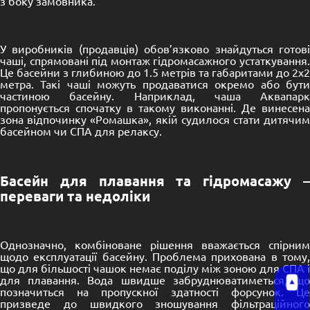
з боку замовника.
У виробників (продавців) обов’язково знайдуться готові
чаші, спрямовані під монтаж гідромасажного устаткування.
Це басейни з глибиною до 1.5 метрів та габаритами до 2х2
метра. Такі чаші можуть продаватися окремо або бути
частиною басейну. Наприклад,
чаша Аквапарк
пропонується спочатку в такому виконанні. Де винесена
зона відпочинку «
Ромашка
», якій судилося стати дитячи
басейном чи СПА для релаксу.
Басейн для плавання та гідромасажу –
переваги та недоліки
Однозначно, комбіноване рішення вважається спірним
щодо експлуатації басейну. Проблема прихована в тому,
що для більшості чашок немає поділу між зоною для СПА і
для плавання. Вода швидше забруднюватиметься, що
позначиться на пропускної здатності форсунок. Це
призведе до швидкого зношування фільтраційного