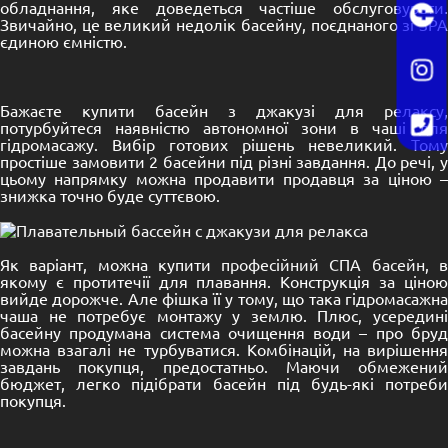
обладнання, яке доведеться частіше обслуговувати.
Звичайно, це великий недолік басейну, поєднаного зі SPA
єдиною ємністю.
Бажаєте купити басейн з джакузі для релаксу,
потурбуйтеся наявністю автономної зони в чаші для
гідромасажу. Вибір готових рішень невеликий. Тому
простіше замовити 2 басейни під різні завдання. До речі, у
цьому напрямку можна продавити продавця за ціною –
знижка точно буде суттєвою.
Як варіант, можна купити
професійний СПА басейн
, 
якому є протитечії для плавання. Конструкція за ціною
вийде дорожче. Але фішка її у тому, що така гідромасажна
чаша не потребує монтажу у землю. Плюс, усередині
басейну продумана система очищення води – про бруд
можна взагалі не турбуватися. Комбінацій, на вирішення
завдань покупця, предостатньо. Маючи обмежений
бюджет, легко підібрати басейн під будь-які потреби
покупця.