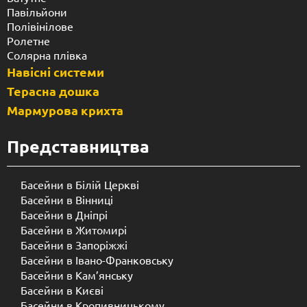
Павільйони
Полівінілове
Ролетне
Солярна плівка
Навісні системи
Терасна дошка
Мармурова крихта
Представництва
Басейни в Білій Церкві
Басейни в Вінниці
Басейни в Дніпрі
Басейни в Житомирі
Басейни в Запоріжжі
Басейни в Івано-Франковську
Басейни в Кам’янську
Басейни в Києві
Басейни в Кропивницькому