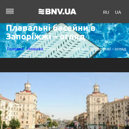
RU
UA
Плавальні басейни в
Запоріжжі – огляд
Головна
/
Новини
/ Плавальні басейни в Запоріжжі – огляд