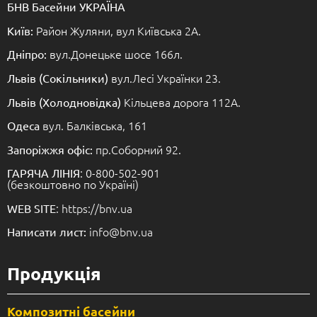
БНВ Басейни УКРАЇНА
Район Жуляни, вул Київська 2А.
Київ:
вул.Донецьке шосе 166л.
Дніпро:
вул.Лесі Українки 23.
Львів (Сокільники)
Кільцева дорога 112А.
Львів (Холодновідка)
вул. Балківська, 161
Одеса
пр.Соборний 92.
Запоріжжя офіс:
: 0-800-502-901
ГАРЯЧА ЛІНІЯ
(безкоштовно по Україні)
: https://bnv.ua
WEB SITE
info@bnv.ua
Написати лист:
Продукція
Композитні басейни