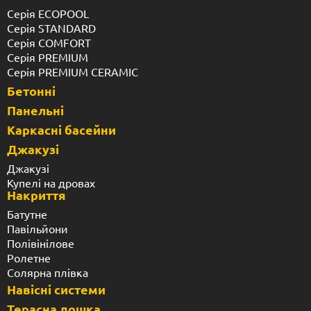
Серія ECOPOOL
Серія STANDARD
Серія COMFORT
Серія PREMIUM
Серія PREMIUM CERAMIC
Бетонні
Панельні
Каркасні басейни
Джакузі
Джакузі
Купелі на дровах
Накриття
Батутне
Павільйони
Полівінілове
Ролетне
Солярна плівка
Навісні системи
Терасна дошка