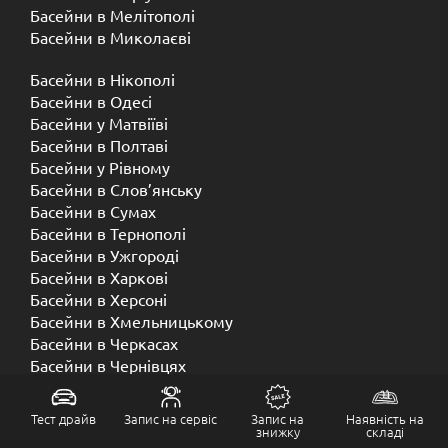
Басейни в Мелітополі
Басейни в Миколаєві
Басейни в Нікополі
Басейни в Одесі
Басейни у Матвіїві
Басейни в Полтаві
Басейни у ​​Рівному
Басейни в Слов’янську
Басейни в Сумах
Басейни в Тернополі
Басейни в Ужгороді
Басейни в Харкові
Басейни в Херсоні
Басейни в Хмельницькому
Басейни в Черкасах
Басейни в Чернівцях
Басейни в Чернігові
Тест драйв
Запис на сервіс
Запис на
Наявність на
знижку
складі