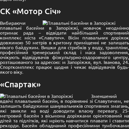
СК «Мотор Січ»
Вибираючи
плавальні басейни в Запоріжжі, новачок неодмінно
отримає рада – відвідати найбільший спортивний
комплекс міста «Славутич». Вісім плавальних доріжок
довжиною 50 метрів в критому приміщенні не залишать
нікого байдужим. Вишки для стрибків у воду, трампліни,
професійний тренерський склад і маса задоволення,
очікують відвідувачів фізкультурно-оздоровчого центру,
розташованого за адресою: м Запоріжжя, вул. Іванова, 24.
Спорткомплекс працює щодня і чекає відвідувачів будь-
якого віку.
«Спартак»
Зменшений
вдвічі плавальний басейн, в порівнянні зі Славутичем, не
залишить байдужими шанувальників спортивних змагань,
які звикли на воді доводити власну перевагу. 25-
метровий басейн з вісьмома доріжками орієнтований на
дітей та підлітків, які мріють навчитися плавати і ставити
рекорди. Басейн обладнаний професійними тумбочками