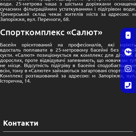
води. 25-метрова чаша з шістьма доріжками оснащена
сучасним фільтраційним устаткуванням і підігрівом води.
Тренерський склад чекає жителів міста за адресою: м
Запоріжжя, вул. Перемоги, 68.
Спорткомплекс «Салют»
Басейн орієнтований на професіоналів, які мріють
вдосталь поплавати в 25-метровому басейні без зайвої
суєти. «Салют» позиціонується як комплекс для діточок і
дорослих, проте відвідувачі запевняють, що новачкам тут
не місце. Відсутність підігріву в басейні сподобається не
всім, тому в «Салюте» займаються загартовані спортсмени.
Комплекс розташований за адресою: м Запоріжжя, вул.
Історична, 14.
Контакти