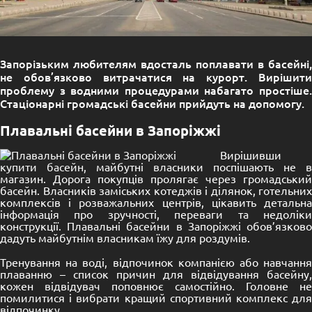
Запорізьким любителям вдосталь поплавати в басейні,
не обов’язково витрачатися на курорт. Вирішити
проблему з водними процедурами набагато простіше.
Стаціонарні громадські басейни прийдуть на допомогу.
Плавальні басейни в Запоріжжі
Вирішивши
купити басейн
, майбутні власники поспішають не в
магазин. Дорога покупців пролягає через громадський
басейн. Власників заміських котеджів і ділянок, готельних
комплексів і розважальних центрів, цікавить детальна
інформація про зручності, переваги та недоліки
конструкції. Плавальні басейни в Запоріжжі обов’язково
дадуть майбутнім власникам їжу для роздумів.
Тренування на воді, відпочинок компанією або навчання
плаванню – список причин для відвідування басейну,
кожен відвідувач поповнює самостійно. Головне не
помилитися і вибрати кращий спортивний комплекс для
відпочинку.