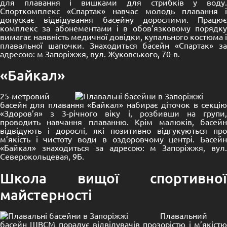
для плавання і вишками для стрибків у воду.
Спорткомплекс «Спартак» навчає молодь плавання і
допускає відвідування басейну дорослими. Працює
комплекс за абонементами і в обов’язковому порядку
вимагає наявність медичної довідки, купального костюма і
плавальної шапочки. Знаходиться басейн «Спартак» за
адресою: м Запоріжжя, вул. Жуковського, 70-в.
«Байкал»
25-метровий
басейн для плавання «Байкал» набирає діточок в секцію
«Здоров’я» з 3-річного віку і, розбивши на групи,
проводить навчання плаванню. Крім малюків, басейн
відвідують і дорослі, які позитивно відгукуються про
м’якість і чистоту води в оздоровчому центрі. Басейн
«Байкал» знаходиться за адресою: м Запоріжжя, вул.
Северокольцевая, 9Б.
Школа вищої спортивної
майстерності
Плавальний
басейн ШВСМ порадує відвідувачів прозорістю і м’якістю