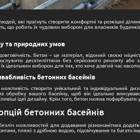
юдей, які прагнуть створити комфортні та розкішні ділян
ть, що робить їх чудовим вибором для власників будинків
асу та природних умов
овговічність. Бетон – це матеріал, відомий своєю міцніс
ослужити десятиліттями без серйозного ремонту або зам
х ідеальним вибором для тих, хто хоче довгий час насол
ивабливість бетонних басейнів
можливість створити унікальний та індивідуальний диз
та обробку вашого басейну, щоб він ідеально вписувавс
ивіші ідеї дизайну. Крім того, бетон можна пофарбувати у
 опцій бетонних басейнів
безліч можливостей для додавання різноманітних додатков
нтани, пляжі з дрібною водою, підсвічування та багато і