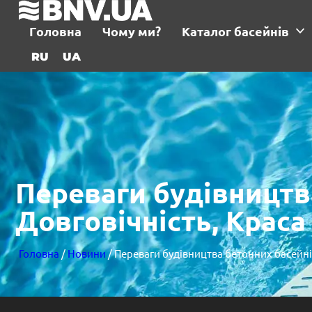
Головна
Чому ми?
Каталог басейнів
RU
UA
Переваги будівництв
Довговічність, Краса
Головна
/
Новини
/ Переваги будівництва бетонних басейнів