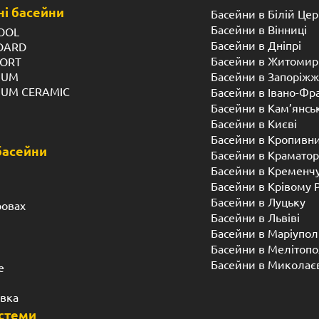
і басейни
Басейни в Білій Цер
Басейни в Вінниці
OOL
Басейни в Дніпрі
NDARD
Басейни в Житомир
FORT
IUM
Басейни в Запоріжж
IUM CERAMIC
Басейни в Івано-Фр
Басейни в Кам’янсь
Басейни в Києві
Басейни в Кропивн
басейни
Басейни в Краматор
Басейни в Кременч
Басейни в Крівому 
Басейни в Луцьку
ровах
Басейни в Львіві
Басейни в Маріупол
Басейни в Мелітопо
Басейни в Миколає
е
івка
истеми