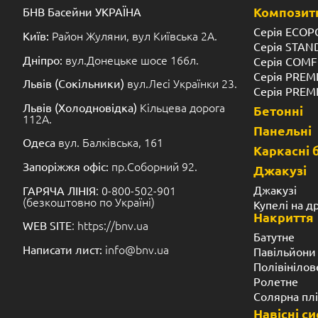
Композитн
БНВ Басейни УКРАЇНА
Серія ECOP
Район Жуляни, вул Київська 2А.
Київ:
Серія STA
вул.Донецьке шосе 166л.
Дніпро:
Серія COM
Серія PREM
вул.Лесі Українки 23.
Львів (Сокільники)
Серія PREM
Кільцева дорога
Львів (Холодновідка)
Бетонні
112А.
Панельні
вул. Балківська, 161
Одеса
Каркасні 
пр.Соборний 92.
Запоріжжя офіс:
Джакузі
: 0-800-502-901
Джакузі
ГАРЯЧА ЛІНІЯ
(безкоштовно по Україні)
Купелі на д
Накриття
: https://bnv.ua
WEB SITE
Батутне
info@bnv.ua
Написати лист:
Павільйони
Полівінілов
Ролетне
Солярна пл
Навісні с