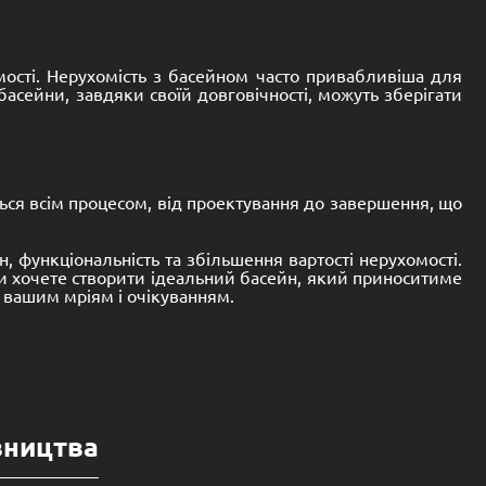
мості. Нерухомість з басейном часто привабливіша для
асейни, завдяки своїй довговічності, можуть зберігати
ься всім процесом, від проектування до завершення, що
, функціональність та збільшення вартості нерухомості.
 ви хочете створити ідеальний басейн, який приноситиме
є вашим мріям і очікуванням.
вництва