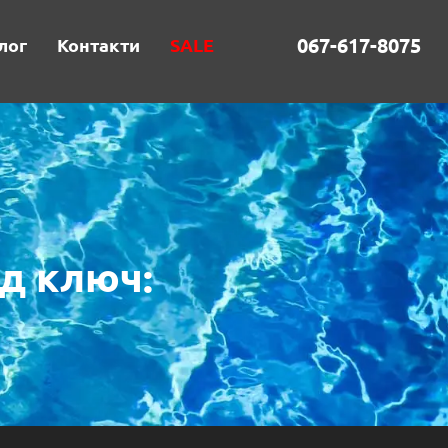
067-617-8075
лог
Контакти
SALE
ід ключ: