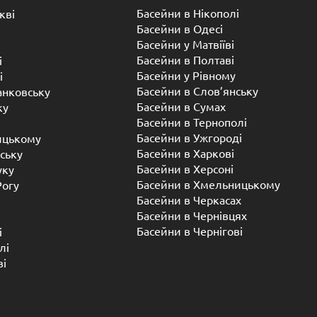
Басейни в Нікополі
кві
Басейни в Одесі
Басейни у Матвіїві
Басейни в Полтаві
і
Басейни у ​​Рівному
і
Басейни в Слов’янську
анковську
Басейни в Сумах
ку
Басейни в Тернополі
Басейни в Ужгороді
ицькому
Басейни в Харкові
ську
Басейни в Херсоні
уку
Басейни в Хмельницькому
Рогу
Басейни в Черкасах
Басейни в Чернівцях
Басейни в Чернігові
і
лі
ві