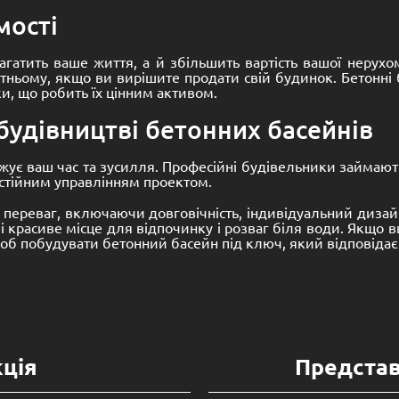
мості
агатить ваше життя, а й збільшить вартість вашої нерухо
ньому, якщо ви вирішите продати свій будинок. Бетонні б
и, що робить їх цінним активом.
 будівництві бетонних басейнів
ує ваш час та зусилля. Професійні будівельники займают
остійним управлінням проектом.
переваг, включаючи довговічність, індивідуальний дизайн
і красиве місце для відпочинку і розваг біля води. Якщо
, щоб побудувати бетонний басейн під ключ, який відповіда
ція
Предста