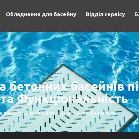
Обладнання для басейну
Відділ сервісу
Б
а бетонних басейнів п
 та Функціональність
 під ключ: Довговічність, Краса та Функціональність