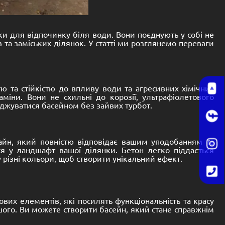
ки для відпочинку біля води. Вони поєднують у собі не
 та заміських ділянок. У статті ми розглянемо переваги
тю та стійкістю до впливу води та агресивних хімічних
іни. Вони не схильні до корозії, ультрафіолетового
оджуватися басейном без зайвих турбот.
айн, який повністю відповідає вашим уподобанням та
я у ландшафт вашої ділянки. Бетон легко піддається
 різні кольори, щоб створити унікальний ефект.
их елементів, які посилять функціональність та красу
ншого. Ви можете створити басейн, який стане справжнім