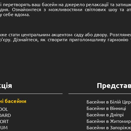
, які перетворять ваш басейн на джерело релаксації та зати
 дня. Ознайомтеся з можливостями світлових шоу та а
у себе вдома.
оже стати центральним акцентом саду або двору. Розгляне
р’єру. Дізнайтеся, як створити приголомшливу гармонію 
ція
Предста
і басейни
Басейни в Білій Цер
Басейни в Вінниці
OOL
Басейни в Дніпрі
NDARD
Басейни в Житомир
FORT
IUM
Басейни в Запоріжж