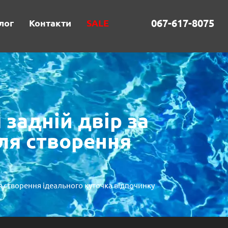
067-617-8075
лог
Контакти
SALE
 задній двір за
для створення
ля створення ідеального куточка відпочинку