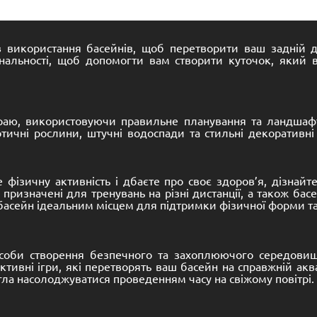
ів використання басейнів, щоб перетворити ваш задній д
ональності, щоб допомогти вам створити куточок, який
о раю, використовуючи правильне планування та ландша
тичні рослини, штучні водоспади та стильні декоративні
фізичну активність і дбаєте про своє здоров’я, дізнайте
 призначені для тренувань на різні дистанції, а також ба
 басейн ідеальним місцем для підтримки фізичної форми та
особи створення безпечного та захоплюючого середовища
ктивні ігри, які перетворять ваш басейн на справжній а
гла насолоджуватися проведенням часу на свіжому повітрі.