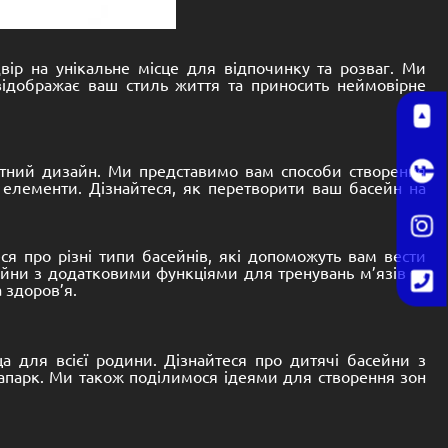
вір на унікальне місце для відпочинку та розваг. Ми
 відображає ваш стиль життя та приносить неймовірне
фтний дизайн. Ми представимо вам способи створення
 елементи. Дізнайтеся, як перетворити ваш басейн на
ся про різні типи басейнів, які допоможуть вам вести
сейни з додатковими функціями для тренувань м’язів та
 здоров’я.
 для всієї родини. Дізнайтеся про дитячі басейни з
квапарк. Ми також поділимося ідеями для створення зон