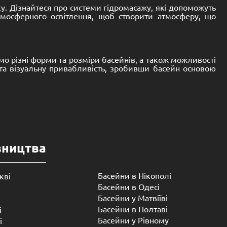
шку. Дізнайтеся про системи гідромасажу, які допоможуть
тмосферного освітлення, щоб створити атмосферу, що
мо різні форми та розміри басейнів, а також можливості
та візуальну привабливість, зробивши басейн основою
вництва
Басейни в Нікополі
кві
Басейни в Одесі
Басейни у Матвіїві
Басейни в Полтаві
і
Басейни у ​​Рівному
і