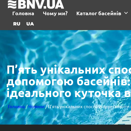
Головна
Чому ми?
Каталог басейнів
RU
UA
П’ять унікальних спо
допомогою басейнів:
ідеального куточка 
Головна
/
Новини
/ П’ять унікальних способів перетворити 