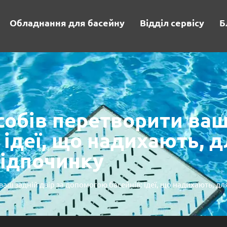
Обладнання для басейну
Відділ сервісу
Б
собів перетворити ваш
 ідеї, що надихають, 
відпочинку
ваш задній двір за допомогою басейнів: ідеї, що надихають, д