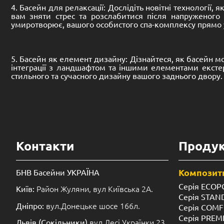
4. Басейн для релаксації: Дослідіть новітні технології
вам зняти стрес та розслабитися після напруженого
умиротворює, вашого особистого спа-комплексу прямо 
5. Басейн як елемент дизайну: Дізнайтеся, як басейн м
інтеграції з ландшафтом та іншими елементами ексте
стильного та сучасного дизайну вашого заднього двору.
Контакти
Продук
Композитн
БНВ Басейни УКРАЇНА
Серія ECOP
Район Жуляни, вул Київська 2А.
Київ:
Серія STA
вул.Донецьке шосе 166л.
Дніпро:
Серія COM
Серія PREM
вул.Лесі Українки 23.
Львів (Сокільники)