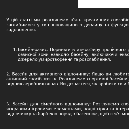
У цій статті ми розглянемо п’ять креативних способ
заглибимося у світ інноваційного дизайну та функці
задоволення.
Басейн-оазис: Пориньте в атмосферу тропічног
оазисної зони навколо басейну, включаючи екзо
джерело умиротворення та розслаблення.
2. Басейн для активного відпочинку: Якщо ви любите 
активний спосіб життя. Розглянемо спортивні басейни,
водних аеробних вправ. Ви дізнаєтеся, як зробити свій
3. Басейн для сімейного відпочинку: Розглянемо сп
яскравими ігровими елементами, водні гірки та інтера
відпочинку та барбекю поряд з басейном, щоб сім’я мо