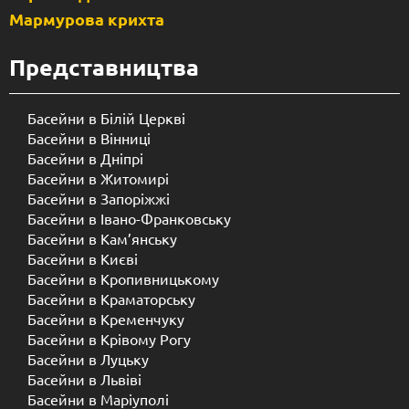
Мармурова крихта
Представництва
Басейни в Білій Церкві
Басейни в Вінниці
Басейни в Дніпрі
Басейни в Житомирі
Басейни в Запоріжжі
Басейни в Івано-Франковську
Басейни в Кам’янську
Басейни в Києві
Басейни в Кропивницькому
Басейни в Краматорську
Басейни в Кременчуку
Басейни в Крівому Рогу
Басейни в Луцьку
Басейни в Львіві
Басейни в Маріуполі