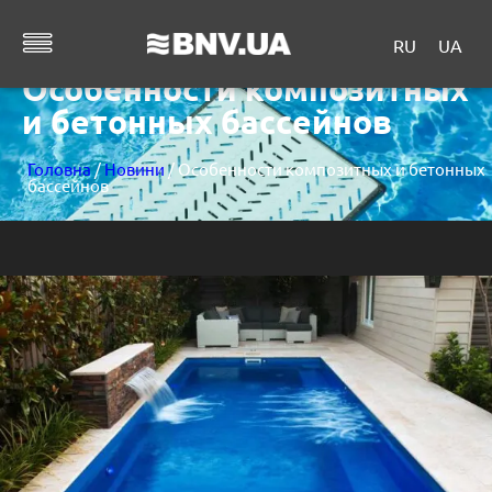
RU
UA
Особенности композитных
и бетонных бассейнов
Головна
/
Новини
/ Особенности композитных и бетонных
бассейнов