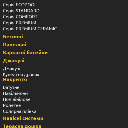
Серія ECOPOOL
Серія STANDARD
Серія COMFORT
Серія PREMIUM
Серія PREMIUM CERAMIC
Бетонні
Панельні
Каркасні басейни
Джакузі
Джакузі
Купелі на дровах
Накриття
Батутне
Павільйони
Полівінілове
Ролетне
Солярна плівка
Навісні системи
Терасна дошка