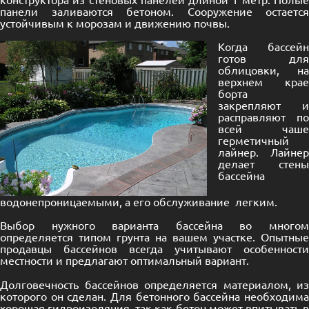
панели заливаются бетоном. Сооружение остается
устойчивым к морозам и движению почвы.
Когда бассейн
готов для
облицовки, на
верхнем крае
борта
закрепляют и
расправляют по
всей чаше
герметичный
лайнер. Лайнер
делает стены
бассейна
водонепроницаемыми, а его обслуживание легким.
Выбор нужного варианта бассейна во многом
определяется типом грунта на вашем участке. Опытные
продавцы бассейнов всегда учитывают особенности
местности и предлагают оптимальный вариант.
Долговечность бассейнов определяется материалом, из
которого он сделан. Для бетонного бассейна необходима
хорошая гидроизоляция, так как бетон может впитывать в