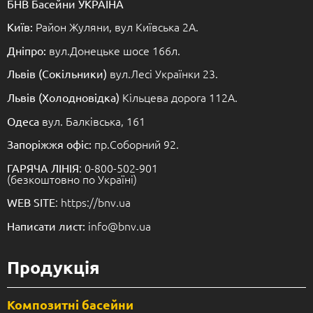
БНВ Басейни УКРАЇНА
Район Жуляни, вул Київська 2А.
Київ:
вул.Донецьке шосе 166л.
Дніпро:
вул.Лесі Українки 23.
Львів (Сокільники)
Кільцева дорога 112А.
Львів (Холодновідка)
вул. Балківська, 161
Одеса
пр.Соборний 92.
Запоріжжя офіс:
: 0-800-502-901
ГАРЯЧА ЛІНІЯ
(безкоштовно по Україні)
: https://bnv.ua
WEB SITE
info@bnv.ua
Написати лист:
Продукція
Композитні басейни