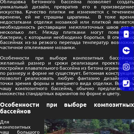
Облицовка бетонного бассейна позволяет создать
уникальный дизайн, превратив его в произведение
искусства. Качество плитки не изменяется с течением
времени, ей не страшны царапины. В тоже время
недостатками отделки мозаикой или плиткой является
необходимость реставрации межплиточных швов раз в
несколько лет. Между плитками могут появляться
бактерии, с которыми необходимо бороться. В открытых
бассейнах из-за резкого перепада температур возможно
частичное отклеивание мозаики.
Особенности при выборе композитных бассейнов:
желаемый размер и сроки реализации проекта. Для
постройки плавательного бассейна из бетона ограничений
по размеру и форме не существует. Бетонная конструкция
позволит реализовать любую фантазию дизайнера с
точки зрения формы и внешнего вида отделки. Выбрать
чашу композитного бассейна, обычно предлагают из
множества стандартных вариантов по форме и цвету.
Особенности при выборе композитных
бассейнов
Для
композитных
чаш большого