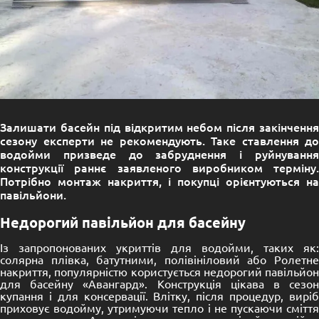
Залишати басейн під відкритим небом після закінчення
сезону експерти не рекомендують. Таке ставлення до
водойми призведе до забруднення і руйнування
конструкції раннє заявленого виробником терміну.
Потрібно монтаж накриття, і покупці орієнтуються на
павільйони.
Недорогий павільйон для басейну
Із запропонованих укриттів для водойми, таких як:
солярна плівка, батутними, полівініловий або Ролетне
накриття, популярністю користується недорогий павільйон
для басейну «Авангард». Конструкція цікава в сезон
купання і для консервації. Влітку, після процедур, виріб
приховує водойму, утримуючи тепло і не пускаючи сміття