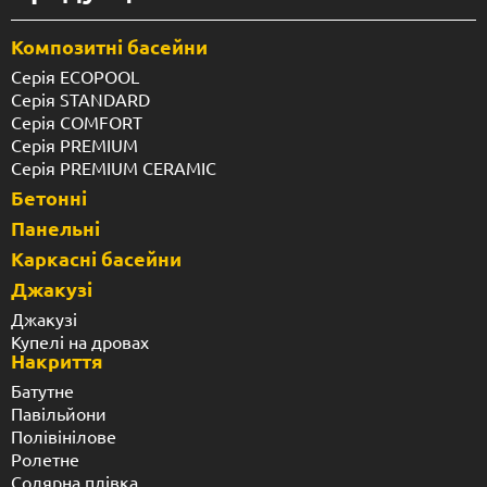
Композитні басейни
Серія ECOPOOL
Серія STANDARD
Серія COMFORT
Серія PREMIUM
Серія PREMIUM CERAMIC
Бетонні
Панельні
Каркасні басейни
Джакузі
Джакузі
Купелі на дровах
Накриття
Батутне
Павільйони
Полівінілове
Ролетне
Солярна плівка