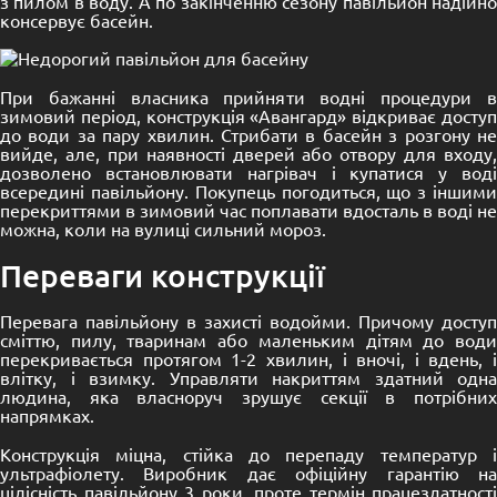
з пилом в воду. А по закінченню сезону павільйон надійно
консервує басейн.
При бажанні власника прийняти водні процедури в
зимовий період, конструкція «Авангард» відкриває доступ
до води за пару хвилин. Стрибати в басейн з розгону не
вийде, але, при наявності дверей або отвору для входу,
дозволено встановлювати нагрівач і купатися у воді
всередині павільйону. Покупець погодиться, що з іншими
перекриттями в зимовий час поплавати вдосталь в воді не
можна, коли на вулиці сильний мороз.
Переваги конструкції
Перевага павільйону в захисті водойми. Причому доступ
сміттю, пилу, тваринам або маленьким дітям до води
перекривається протягом 1-2 хвилин, і вночі, і вдень, і
влітку, і взимку. Управляти накриттям здатний одна
людина, яка власноруч зрушує секції в потрібних
напрямках.
Конструкція міцна, стійка до перепаду температур і
ультрафіолету. Виробник дає офіційну гарантію на
цілісність павільйону 3 роки, проте термін працездатності