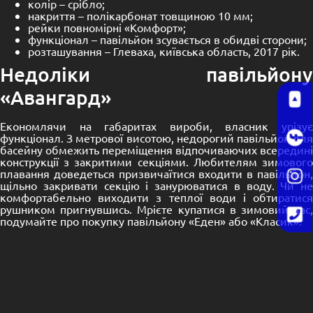
колір – срібло;
накриття – полікарбонат товщиною 10 мм;
рейки повномірні «Комфорт»;
функціонал – павільйон зсувається в обидві сторони;
розташування – Глеваха, київська область, 2017 рік.
Недоліки павільйону
«Авангард»
Економлячи на габаритах вироби, власник урізує
функціонал. З метрової висотою, недорогий павільйон для
басейну обмежить переміщення відпочиваючих всередині
конструкції з закритими секціями. Любителям зимового
плавання доведеться призвичаїтися входити в павільйон,
щільно закривати секцію і занурюватися в воду. Чи не
комфортабельно виходити з теплої води і обтиратися
рушником пригнувшись. Мрієте купатися в зимовий час,
подумайте про покупку павільйону «Еден» або «Класик».