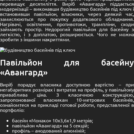
перевищує десятиліття. Виріб «Авангард» піддається
модернізації – виконавши будівництво басейнів під ключ і
встановивши павільйон, власники, через деякий час,
замислюються про покупку додаткового обладнання.
Нагрівачі, освітлення, противотоки, трампліни, сходи
займають простір. Недорогий павільйон для басейну з
легкістю, і з доплатою, розширюється. Чого не можна
зробити з іншими накриттями.
Павільйон для басейну
«Авангард»
Виріб порадує власника доступною вартістю – при
негабаритних розмірах і витратах на профіль, у павільйону
приваблива ціна. З класичною конструкцією,
запропонованої власникам 10-метрових басейнів,
ознайомтеся на прикладі готової роботи, представленої в
портфоліо:
басейн «
Монако
» 10х3,6х1,9 метрів;
павільйон «
Авангард
» на 5 секцій;
профіль – анодований алюміній;