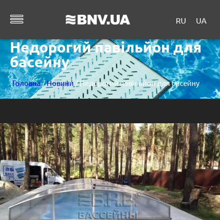
RU
UA
Недорогий павільйон для
басейну
Головна
/
Новини
/ Недорогий павільйон для басейну