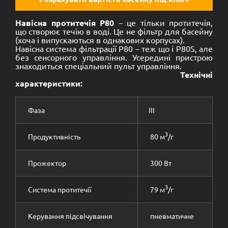
Навісна протитечія P80
– це тільки протитечія,
що створює течію в воді. Це не фільтр для басейну
(хоча і випускаються в однакових корпусах).
Навісна система фільтрації P80 – теж що і P80S, але
без сенсорного управління. Усередині пристрою
знаходиться спеціальний пульт управління.
Технічні
характеристики:
Фаза
III
3
Продуктивність
80 м
/г
Прожектор
300 Вт
3
Система протитечії
79 м
/г
Керування підсвічування
пневматичне