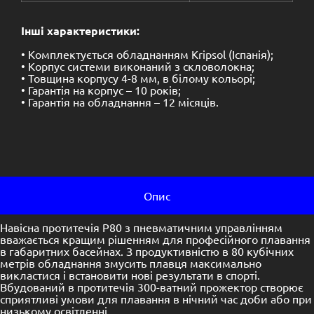
Інші характеристики:
• Комплектується обладнанням Kripsol (Іспанія);
• Корпус системи виконаний з скловолокна;
• Товщина корпусу 4-8 мм, в білому кольорі;
• Гарантія на корпус – 10 років;
• Гарантія на обладнання – 12 місяців.
Опис
Навісна протитечія P80 з пневматичним управлінням
вважається кращим рішенням для професійного плавання
в габаритних басейнах.
З продуктивністю в 80 кубічних
метрів обладнання змусить плавця максимально
викластися і встановити нові результати в спорті.
Вбудований в протитечія 300-ватний прожектор створює
сприятливі умови для плавання в нічний час доби або при
низькому освітленні.