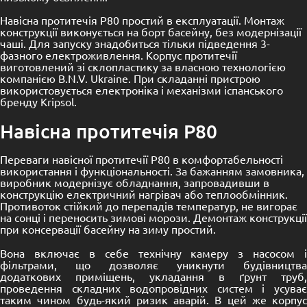
Навісна протитечія P80 простий в експлуатації.
Монтаж
конструкції виконується на борт басейну, без модернізації
чаші.
Для запуску знадобиться тільки підведення 3-
фазного електроживлення.
Корпус протитечії
виготовлений зі склопластику за власною технологією
компанією B.N.V.
Ukraine.
При складанні пристрою
використовується електроніка і механізми іспанського
бренду Kripsol.
Навісна протитечія P80
Переваги навісної протитечії P80 в комфортабельності
використання і функціональності.
За бажанням замовника,
виробник модернізує обладнання, запровадивши в
конструкцію електричний нагрівач або теплообмінник.
Противоток стійкий до перепадів температур, не вигорає
на сонці і переносить зимові морози.
Демонтаж конструкції
при консервації басейну на зиму простий.
Вона включає в себе технічну камеру з насосом і
фільтрами, що дозволяє уникнути будівництва
додаткових приміщень, укладання в ґрунт труб,
проведення складних водопровідних систем і усуває
таким чином будь-який ризик аварій. В цей же корпус