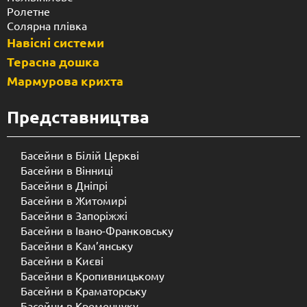
Ролетне
Солярна плівка
Навісні системи
Терасна дошка
Мармурова крихта
Представництва
Басейни в Білій Церкві
Басейни в Вінниці
Басейни в Дніпрі
Басейни в Житомирі
Басейни в Запоріжжі
Басейни в Івано-Франковську
Басейни в Кам’янську
Басейни в Києві
Басейни в Кропивницькому
Басейни в Краматорську
Басейни в Кременчуку