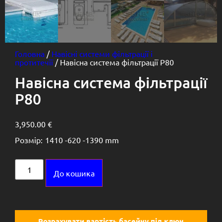
Головна
/
Навісні системи фільтрації і
протитечїї
/ Навісна система фільтрації P80
Навісна система фільтрації
P80
3,950.00
€
Розмір:
1410 -
620 -
1390 mm
Alternative:
До кошика
Розрахувати вартість басейну під ключ