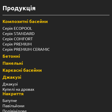
Продукція
Композитні басейни
Серія ECOPOOL
Серія STANDARD
Серія COMFORT
Серія PREMIUM
Серія PREMIUM CERAMIC
Бетонні
Панельні
Каркасні басейни
Джакузі
Джакузі
Купелі на дровах
Накриття
Батутне
Павільйони
Полівінілове