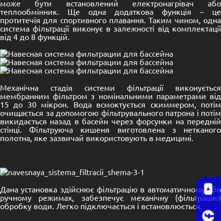
може бути встановлений електронагрівач або
теплообмінник. Ще одна додаткова функція – це
протитечія для спортивного плавання. Таким чином, одна
система фільтрації виконує в залежності від комплектації
від 4 до 8 функцій.
Механічна стадія системи фільтрації виконується
мембранним фільтром з номінальними параметрами від
15 до 30 мікрон. Вода всмоктується скиммером, потім
очищається за допомогою фільтрувального патрона і потім
викидається назад в басейн через форсунки на передній
стінці. Фільтруюча кишеня виготовлена з нетканого
полотна, яке зазвичай використовують в медицині.
Дана установка здійснює фільтрацію в автоматичному або
ручному режимах, забезпечує механічну (фільтрацію)
обробку води. Легко підключається і встановлюється.