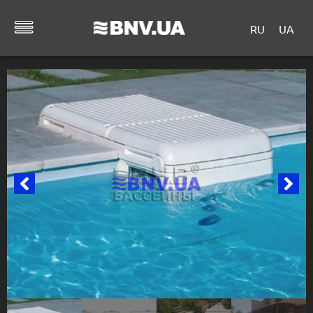
RU
UA