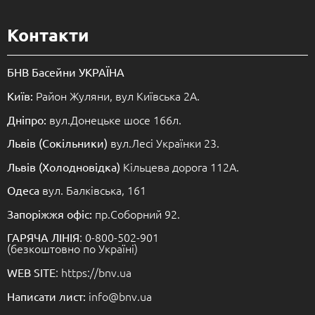
Контакти
БНВ Басейни УКРАЇНА
Район Жуляни, вул Київська 2А.
Київ:
вул.Донецьке шосе 166л.
Дніпро:
вул.Лесі Українки 23.
Львів (Сокільники)
Кільцева дорога 112А.
Львів (Холодновідка)
вул. Балківська, 161
Одеса
пр.Соборний 92.
Запоріжжя офіс:
: 0-800-502-901
ГАРЯЧА ЛІНІЯ
(безкоштовно по Україні)
: https://bnv.ua
WEB SITE
info@bnv.ua
Написати лист: