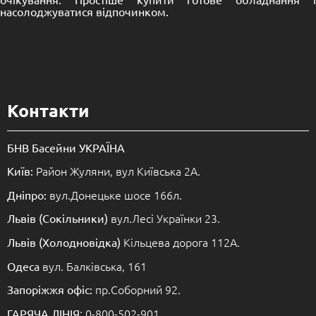
насолоджуватися відпочинком.
Контакти
БНВ Басейни УКРАЇНА
Район Жуляни, вул Київська 2А.
Київ:
вул.Донецьке шосе 166л.
Дніпро:
вул.Лесі Українки 23.
Львів (Сокільники)
Кільцева дорога 112А.
Львів (Холодновідка)
вул. Балківська, 161
Одеса
пр.Соборний 92.
Запоріжжя офіс:
: 0-800-502-901
ГАРЯЧА ЛІНІЯ