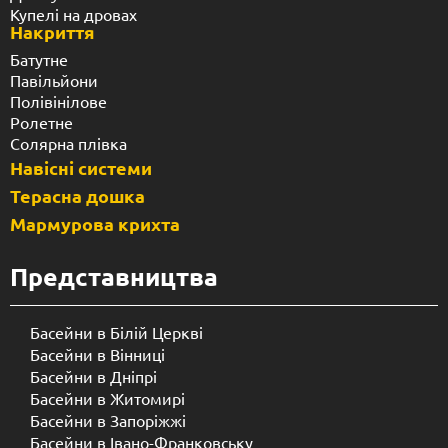
Купелі на дровах
Накриття
Батутне
Павільйони
Полівінілове
Ролетне
Солярна плівка
Навісні системи
Терасна дошка
Мармурова крихта
Представництва
Басейни в Білій Церкві
Басейни в Вінниці
Басейни в Дніпрі
Басейни в Житомирі
Басейни в Запоріжжі
Басейни в Івано-Франковську