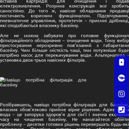
вставив картридж для очищення і подав
електроживлення. Розумна конструкція все зробить
самостійно. До того ж, навісне обладнання продавці
постачають корисним функціоналом. Підсвічування,
пневматичне управління, протитечія – приємні дрібниці,
які сподобаються власнику басейну.
Але не можна забувати про головне функціонал
фільтраційного обладнання – очищення води. Тому вибір
пристосування нерозривно пов’язаний з габаритами
басейну. Чим більше місткість чаші, тим потужніше буде
потрібно насос для перекачування води. Альтернатива –
установка двох-трьох навісних фільтрів.
Розібравшись, навіщо потрібна фільтрація для басейну,
власник обов’язково прийме вірне рішення. Адже чиста
вода – це запорука здоров’я для сім’ї і значна економія
часу на чищення басейну. Не намагайтеся обійти
проблему – десятки готових рішень перевершать будь-які
очікування. Простіше купити готове обладнання і