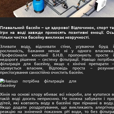
Плавальний басейн – це здорово! Відпочинок, спорт та
ігри на воді завжди приносять позитивні емоції. Ось
тільки чистка басейну викликає незручності.
Зливати воду, відмивати стіни, усуваючи бруд і
рослинність, бажання немає ні у одного власника.
Професіонали компанії Б.Н.В. пропонують просте і
недороге рішення – систему фільтрації. Навіщо потрібна
фільтрація для басейну, якщо є хімічні препарати –
здивується власник. Відповідь проста – розумне
пристосування самостійно очистить басейн.
Хімія на основі хлору вбиває всі мікроби, але купатися в
такій воді досить неприємно. Не можна забувати і про
дітей, які ковтають воду в басейні при пірнанні в воду.
Якщо додати роздратування, що викликають алергічну
реакцію на змінений показник pH води, то без фільтра