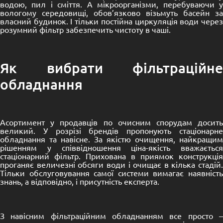
водою, пил і сміття. А мікроорганізми, перебуваючи у
вологому середовищі, обов’язково візьмуть басейн за
власний будинок. І тільки постійна циркуляція води через
розумний фільтр забезпечить чистоту в чаші.
Як вибрати фільтраційне
обладнання
Асортимент у продавців по очисним спорудам досить
великий. У розрізі брендів пропонують стаціонарне
обладнання та навісне. За якістю очищення, найкращим
рішенням у співвідношення ціна-якість вважається
стаціонарний фільтр. Прихована в приямок конструкція
проганяє величезні обсяги води і очищає в кілька стадій.
Тільки обслуговування самої системи вимагає наявність
знань, а відповідно, і присутність експерта.
З навісним фільтраційним обладнанням все просто –