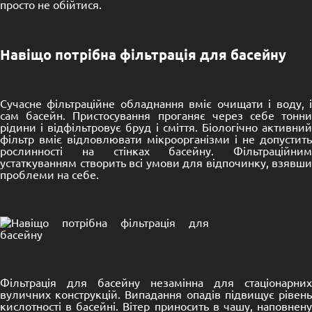
просто не обійтися.
Навіщо потрібна фільтрація для басейну
Сучасне фільтраційне обладнання вміє очищати і воду, і
сам басейн. Пристосування проганяє через себе тонни
рідини і відфільтровує бруд і сміття. Біологічно активний
фільтр вміє відловлювати мікроорганізми і не допустить
рослинності на стінках басейну. Фільтраційним
устаткуванням створить всі умови для відпочинку, взявши
проблеми на себе.
Фільтрація для басейну незамінна для стаціонарних
вуличних конструкцій. Випадання опадів підвищує рівень
кислотності в басейні. Вітер приносить в чашу, наповнену