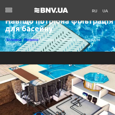
RU
UA
Навіщо потрібна фільтрація
для басейну
Головна
/
Новини
/ Навіщо потрібна фільтрація для
басейну