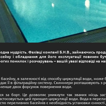
ародна мудрість. Фахівці компанії Б.Н.В., займаючись п
асейну і обладнання для його експлуатації повинен б
гих помилок і розчарувань – вашій увазі відповіді на н
 басейну, в залежності від способу циркуляції води, може
едає її в фільтраційну систему. Скиммери розташовують з 
 менше двох форсунок повернення води.
ся за борт. Це дозволяє уникнути так званих місць зас
астосовується цей принцип циркуляції води. Вода в пере
тю переливних басейнів є необхідність установки ємності дл