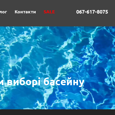
067-617-8075
лог
Контакти
SALE
и виборі басейну