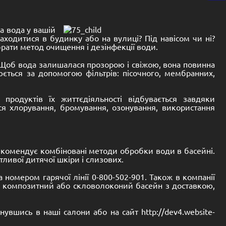
на вода у вашій
аходитися в будинку або на вулиці? Під навісом чи ні?
рати метод очищення і дезінфекції води.
. Щоб вода залишалася прозорою і свіжою, вона повинна
юється за допомогою фільтрів: пісочного, мембранних,
 продуктів їх життєдіяльності відбувається завдяки
ься хлорування, бромування, озонування, використання
рекомендує комбіновані методи обробки води в басейні.
тливої дитячої шкіри і слизових.
а номером гарячої лінії 0-800-502-901. Також в компанії
й композитний або скловолоконий басейн з доставкою,
нувшись в наші салони або на сайт http://dev4.website-