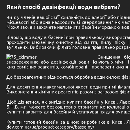
Який спосіб дезінфекції води вибрати?
Чи є у членів вашої сім’ї схильність до алергії або пі
місцевості або вона надходить зі свердловини? Як час
Можливо, ви захочете наповнити басейн морською водою
Відомо, що воду в басейні при правильному використан
проходити механічну очистку від сміття, пилу, піску
вугільних. Вибираючи фільтр головне правильно розраху
Знищення біо
знезараженню або дезінфекції води. Існують хімічні 
кисневмісних реагентів, комбіновані – препарати кисня 
До безреагентних відноситься обробка води силою фізи
Для досягнення максимальної якості води при мінімаль
Використання хімічних реагентів разом з загрозою фізич
Щоб дізнатися, як вигідно купити басейн у Києві, Львов
Б.Н.В. ми можете безкоштовно отримати консультацію
купити накриття для басейну й устаткування для очище
Купити готовий басейн за ціною виробника в Києві, Льв
dev.com.ua/ua/product-category/bassejny/