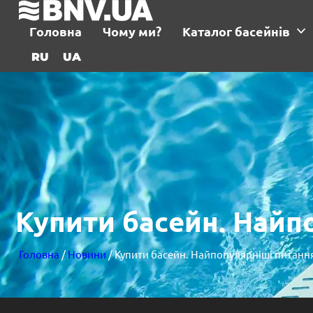
Головна
Чому ми?
Каталог басейнів
RU
UA
Купити басейн. Найп
Головна
/
Новини
/ Купити басейн. Найпопулярніші питанн