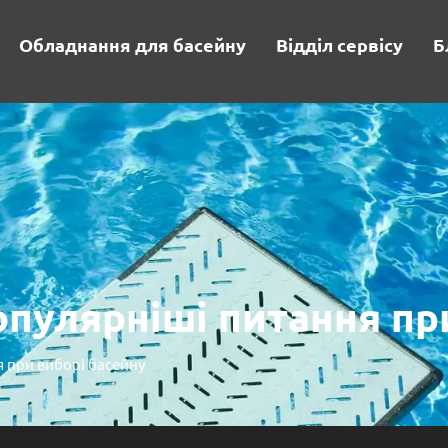
Обладнання для басейну
Відділ сервісу
Б
опулярніші питання пр
я при виборі басейну