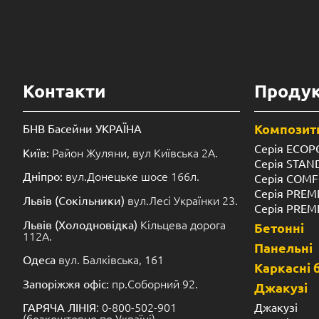
Контакти
Продук
Композитн
БНВ Басейни УКРАЇНА
Серія ECOP
Район Жуляни, вул Київська 2А.
Київ:
Серія STA
вул.Донецьке шосе 166л.
Дніпро:
Серія COM
Серія PREM
вул.Лесі Українки 23.
Львів (Сокільники)
Серія PREM
Кільцева дорога
Львів (Холодновідка)
Бетонні
112А.
Панельні
вул. Балківська, 161
Одеса
Каркасні 
пр.Соборний 92.
Запоріжжя офіс:
Джакузі
: 0-800-502-901
Джакузі
ГАРЯЧА ЛІНІЯ
(безкоштовно по Україні)