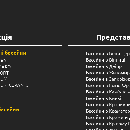
ція
Предста
і басейни
Басейни в Білій Цер
Басейни в Вінниці
OOL
Басейни в Дніпрі
NDARD
Басейни в Житомир
FORT
IUM
Басейни в Запоріжж
IUM CERAMIC
Басейни в Івано-Фр
Басейни в Кам’янсь
Басейни в Києві
Басейни в Кропивн
басейни
Басейни в Краматор
Басейни в Кременч
Басейни в Крівому 
Басейни в Луцьку