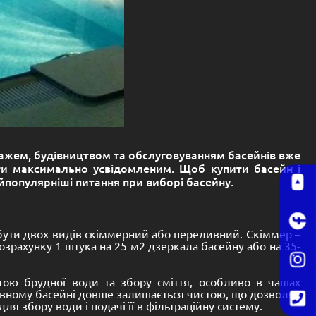
родажем, будівництвом та обслуговуванням басейнів вже
ути максимально усвідомленим. Щоб купити басейн і
айпопулярніші питання при виборі басейну.
 бути двох видів скіммерний або переливний. Скіммер –
розрахунку 1 штука на 25 м2 дзеркала басейну або на 35-
тою брудної води та збору сміття, особливо в чашах
ливному басейні довше залишається чистою, що дозволяє
я збору води і подачі її в фільтраційну систему.