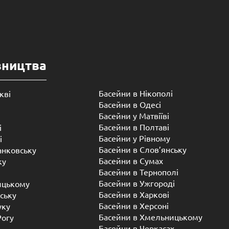
вництва
Басейни в Нікополі
кві
Басейни в Одесі
Басейни у Матвіїві
Басейни в Полтаві
і
Басейни у ​​Рівному
і
Басейни в Слов’янську
анковську
Басейни в Сумах
ку
Басейни в Тернополі
Басейни в Ужгороді
ицькому
Басейни в Харкові
ську
Басейни в Херсоні
уку
Басейни в Хмельницькому
Рогу
Басейни в Черкасах