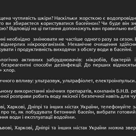
двищена чутливість шкіри? Наскільки жорсткою є водопровід
то ви збираєтеся користуватися басейном? Чи буде він зн
? Відповіді на ці питання допоможуть вам правильно виб
ні необхідно змінювати не частіше одного разу за сезон
 і відмерлих мікроорганізмів. Механічне очищення здійсн
вати і продуктивність виходячи з обсягу води в басейні.
логічно активних забруднювачів: мікробів, бактерій і
і безреагентні способи дезінфекції. До перших відносят
+ хлор.
чного впливу: ультразвук, ультрафіолет, електроімпульси.
ному використанні хімічних препаратів, компанія Б.Н.В. 
ної розправи робить воду якісної і безпечної навіть для чу
і, Харкові, Дніпрі та інших містах України, телефонуйте з
 про те, як побудувати бетонний басейн, вибрати готови
ння води і експлуатації водойми.
ові, Харкові, Дніпрі та інших містах України можна звер