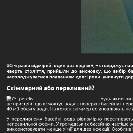
«Сім разів відміряй, один раз відріж», – стверджує н
чверть століття, прийшли до висновку, що вибір б
насолоджуватися плаванням довгі роки, уникнути доро
Скіммерний або переливний?
Будь-який тип
це пристрій, що всмоктує воду з поверхні басейну і пер
40 м3 обсягу води. На кожен скіммер встановлюють не
У переливному басейні вода рівномірно переливаєть
неправильної форми. У громадських басейнах частіше з
використовувати менше хімії для дезінфекції. Особливіс