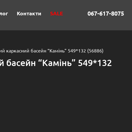
067-617-8075
лог
Контакти
SALE
ий каркасний басейн “Камінь” 549*132 (56886)
й басейн “Камінь” 549*132