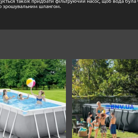
ується також придбати фільтруючий насос, щоб вода була 
го зрошувальним шлангом.