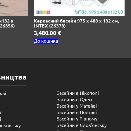
х132 з
Каркасний басейн 975 х 488 х 132 см,
26356)
INTEX (26378)
3,480.00
€
До кошика
вництва
Басейни в Нікополі
кві
Басейни в Одесі
Басейни у Матвіїві
Басейни в Полтаві
і
Басейни у ​​Рівному
і
Басейни в Слов’янську
анковську