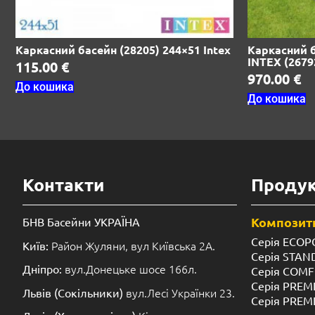
Каркасний басейн (28205) 244×51 Intex
Каркасний ба
INTEX (2679
115.00
€
970.00
€
До кошика
До кошика
Контакти
Продук
Композитн
БНВ Басейни УКРАЇНА
Серія ECOP
Район Жуляни, вул Київська 2А.
Київ:
Серія STA
вул.Донецьке шосе 166л.
Дніпро:
Серія COM
Серія PREM
вул.Лесі Українки 23.
Львів (Сокільники)
Серія PREM