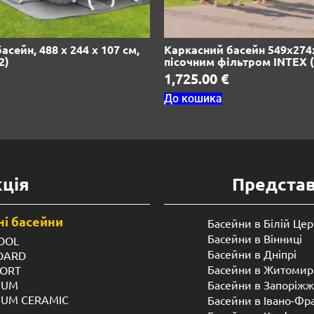
сейн, 488 х 244 х 107 см,
Каркасний басейн 549х274
2)
пісочним фільтром INTEX (
1,725.00
€
До кошика
ція
Предста
і басейни
Басейни в Білій Цер
Басейни в Вінниці
OOL
Басейни в Дніпрі
NDARD
Басейни в Житомир
FORT
IUM
Басейни в Запоріжж
IUM CERAMIC
Басейни в Івано-Фр