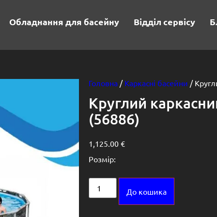
Обладнання для басейну
Відділ сервісу
Б
Головна
/
Каркасні басейни
/ Кругл
Круглий каркасни
(56886)
1,125.00
€
Розмір:
Alternative:
До кошика