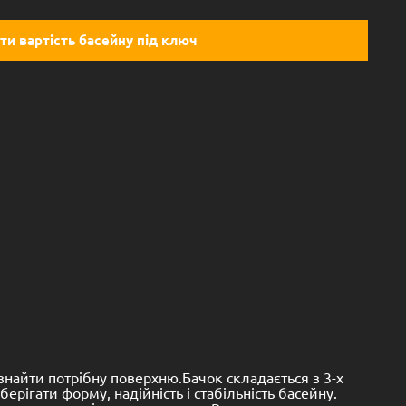
ти вартість басейну під ключ
е знайти потрібну поверхню.Бачок складається з 3-х
ерігати форму, надійність і стабільність басейну.