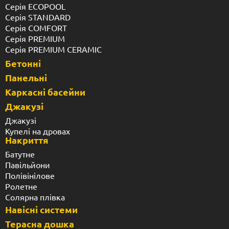
Серія ECOPOOL
Серія STANDARD
Серія COMFORT
Серія PREMIUM
Серія PREMIUM CERAMIC
Бетонні
Панельні
Каркасні басейни
Джакузі
Джакузі
Купелі на дровах
Накриття
Батутне
Павільйони
Полівінілове
Ролетне
Солярна плівка
Навісні системи
Терасна дошка