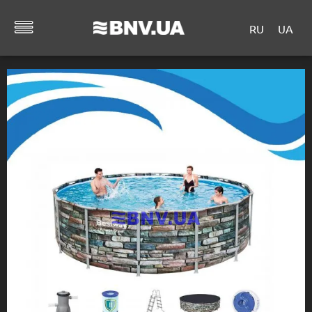
RU
UA