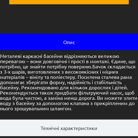
Опис
Металеві каркасні басейни відрізняються великою
перевагою – вони довговічні і прості в монтажі. Єдине, що
потрібно, це знайти потрібну поверхню.Бачок складається
з 3-х шарів, виготовлених з високоякісних і міцних
матеріалів – вінілу та поліестеру. Посилена сталева рама
допомагає зберігати форму, надійність і стабільність
басейну. Рекомендовано для кількох дорослих і дітей.
Рекомендується також придбати фільтруючий насос, щоб
вода була чистою, а заміна менш дорога. Ви можете злити
воду з басейну за допомогою клапана з прикріпленим до
нього зрошувальним шлангом.
Технічні характеристики