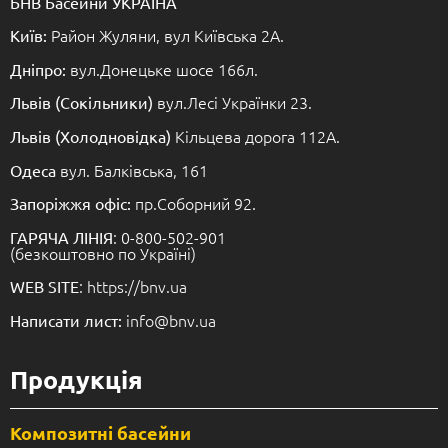
БНВ Басейни УКРАЇНА
Район Жуляни, вул Київська 2А.
Київ:
вул.Донецьке шосе 166л.
Дніпро:
вул.Лесі Українки 23.
Львів (Сокільники)
Кільцева дорога 112А.
Львів (Холодновідка)
вул. Балківська, 161
Одеса
пр.Соборний 92.
Запоріжжя офіс:
: 0-800-502-901
ГАРЯЧА ЛІНІЯ
(безкоштовно по Україні)
: https://bnv.ua
WEB SITE
info@bnv.ua
Написати лист:
Продукція
Композитні басейни