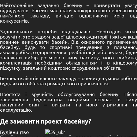
Найголовніше завдання басейну – привертати увагу
відвідувачів. Басейн має стати конкурентною перевагою і
пам’яткою закладу, вигідно відрізняючи його від
конкурентів.
Задовольняти потреби відвідувачів. Необхідно чітко
розуміти, хто є ядром вашої цільової аудиторії, і які функції
повинен виконувати басейн. Від основного призначення
басейну, будь то спортивні тренування з плавання,
аквааеробіка, оздоровлення, реабілітація або релакс, буде
залежати вибір розмірів і типу басейну, його глибина,
комплектація необхідним обладнанням і, в кінцевому
підсумку, загальний кошторис спорудження об’єкта.
Безпека клієнтів вашого закладу – очевидна умова роботи
будь-якого об’єкта громадського призначення.
Простота і зручність обслуговування басейну. Після
завершення будівництва водойми вступає в силу
наступний етап – витрати на його утримання та
експлуатацію.
Де замовити проект басейну?
Будівництво
басейну не менш складний процес, ніж будівництво