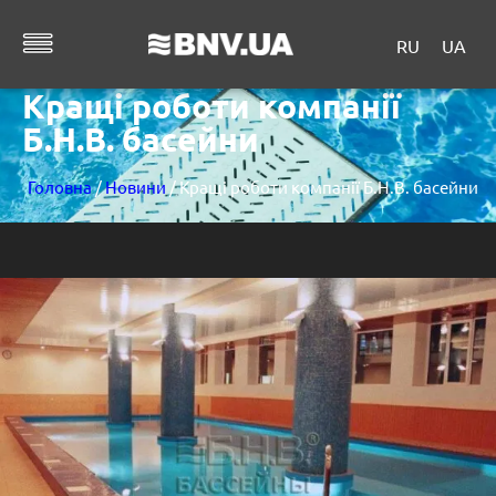
RU
UA
Кращі роботи компанії
Б.Н.В. басейни
Головна
/
Новини
/ Кращі роботи компанії Б.Н.В. басейни