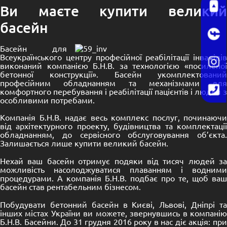
Ви маєте купити великий
басейн
Басейн для
Всеукраїнського центру професійної реабілітації інвалідів
виконаний компанією Б.Н.В. за технологією «посиленої
бетонної конструкції». Басейн укомплектований
професійним обладнанням та механізмами для
комфортного перебування і реабілітації пацієнтів і людей з
особливими потребами.
Компанія Б.Н.В. надає весь комплекс послуг, починаючи
від архітектурного проекту, будівництва та комплектації
обладнанням, до сервісного обслуговування об’єкта.
Залишається лише купити великий басейн.
Нехай ваш басейн отримує подяки від тисяч людей за
можливість насолоджуватися плаванням і водними
процедурами. А компанія Б.Н.В. подбає про те, щоб ваш
басейн став рентабельним бізнесом.
Побудувати бетонний басейн в Києві, Львові, Дніпрі та
інших містах України ви можете, звернувшись в компанію
Б.Н.В. Басейни. До 31 грудня 2016 року в нас діє акція: при