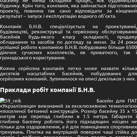
будинку. Крім того, компанія, яка займається підготовкою
проекту, повинна так само відповідати за кінцевий
результат – запуск і експлуатацію водного об’єкта.
Компанія Б.Н.В. спеціалізується на проектуванні,
будівництві, реконструкції та сервісному обслуговуванні
басейнів будь-якого класу складності, продажу
обладнання та засобів по догляду за ними. За 24 роки
успішної роботи компанією Б.Н.В. побудовано більше 6500
діючих сучасних комплексів, як приватного, так і
громадського користування.
Кожна серйозна компанія легко може назвати кілька
десятків масштабних басейнів, побудованих для
серйозних компаній. Зупинимося на описі декількох з них.
Приклади робіт компанії Б.Н.В.
Басейн для ПАТ
«Укрзалізниця» виконаний за ексклюзивною технологією
«посиленої бетонної конструкції». Розмір басейну 35 х 15
метрів має перепад глибини в 1.5 метра. Габарити і
глибина басейну роблять його підходящим місцем не
тільки для оздоровлення, а й для повноцінних спортивних
тренувань. Плитка на внутрішній поверхні чаші стійка до
ударів і дрібних пошкоджень. Вона проста в догляді і