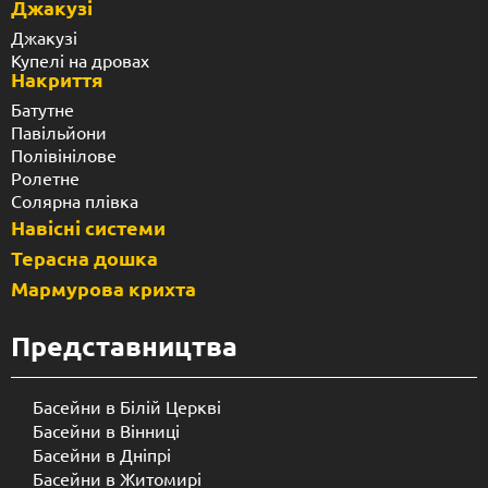
Джакузі
Джакузі
Купелі на дровах
Накриття
Батутне
Павільйони
Полівінілове
Ролетне
Солярна плівка
Навісні системи
Терасна дошка
Мармурова крихта
Представництва
Басейни в Білій Церкві
Басейни в Вінниці
Басейни в Дніпрі
Басейни в Житомирі