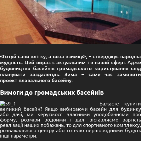
«Готуй сани влітку, а воза взимку», – стверджує народна
мудрість. Цей вираз є актуальним і в нашій сфері. Адже
будівництво басейнів громадського користування слід
планувати заздалегідь. Зима – саме час замовити
проект плавального басейну.
Вимоги до громадських басейнів
Бажаєте купити
великий басейн? Якщо вибираючи басейн для будинку
або дачі, ми керуємося власними уподобаннями про
форму, розміри водойми і далі зіставляємо вартість
реалізації наших побажань, то для спортивного комплексу,
розважального центру або готелю першорядними будуть
інші параметри.