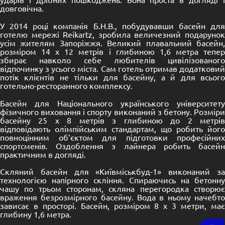
довговічна.
У 2014 році компанія Б.Н.В., побудувавши басейн для
готелю мережі Reikartz, зробила величезний подарунок
усім жителям Запоріжжя. Великий плавальний басейн,
розміром 14 х 12 метрів і глибиною 1,6 метра тепер
збирає навколо себе любителів цивілізованого
відпочинку з усього міста. Сам готель отримав додатковий
потік клієнтів не тільки для басейну, а й для всього
готельно-ресторанного комплексу.
Басейн для Національного українського університету
фізичного виховання і спорту виконаний з бетону. Розміри
басейну 25 х 8 метрів з глибиною до 2 метрів
відповідають олімпійським стандартам, що робить його
повноцінним об’єктом для підготовки професійних
спортсменів. Оздоблення з лайнера робить басейн
практичним в догляді.
Скляний басейн для «Київміськбуд-1» виконаний за
технологією напірного скління. Спираючись на бетонну
чашу по трьом сторонам, скляна перегородка створює
враження безрозмірного басейну. Вода в ньому начебто
зависає в просторі. Басейн, розміром 8 х 3 метри, має
глибину 1,6 метра.