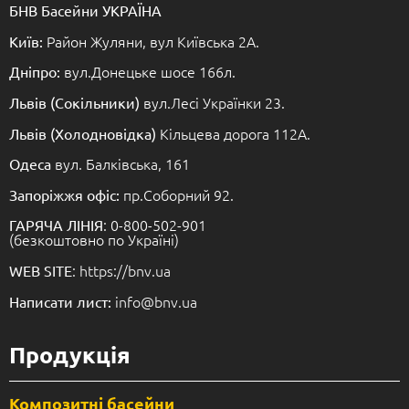
БНВ Басейни УКРАЇНА
Район Жуляни, вул Київська 2А.
Київ:
вул.Донецьке шосе 166л.
Дніпро:
вул.Лесі Українки 23.
Львів (Сокільники)
Кільцева дорога 112А.
Львів (Холодновідка)
вул. Балківська, 161
Одеса
пр.Соборний 92.
Запоріжжя офіс:
: 0-800-502-901
ГАРЯЧА ЛІНІЯ
(безкоштовно по Україні)
: https://bnv.ua
WEB SITE
info@bnv.ua
Написати лист:
Продукція
Композитні басейни