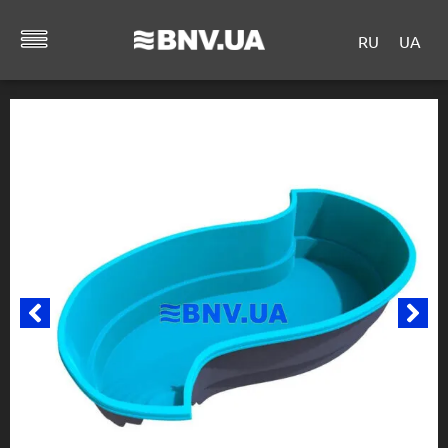
RU
UA