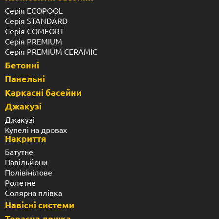
Серія ECOPOOL
Серія STANDARD
Серія COMFORT
Серія PREMIUM
Серія PREMIUM CERAMIC
Бетонні
Панельні
Каркасні басейни
Джакузі
Джакузі
Купелі на дровах
Накриття
Батутне
Павільйони
Полівінілове
Ролетне
Солярна плівка
Навісні системи
Терасна дошка