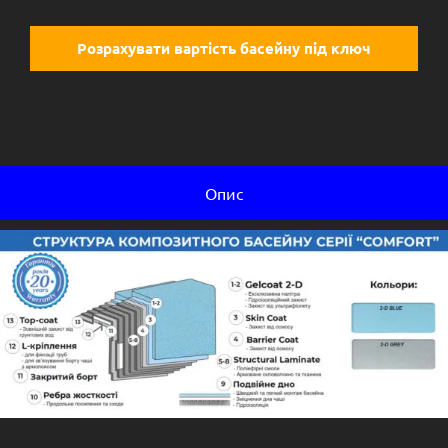
Розрахувати вартість басейну під ключ
Опис