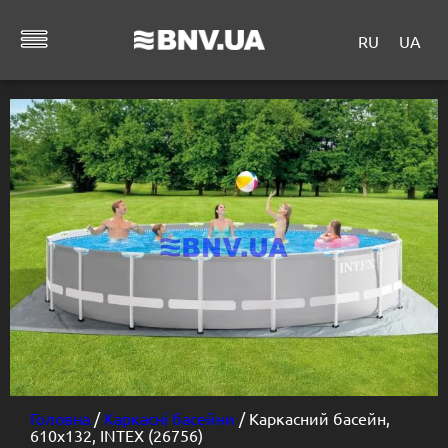
RU
UA
Головна
/
Каркасні басейни
/ Каркасний басейн,
610х132, INTEX (26756)