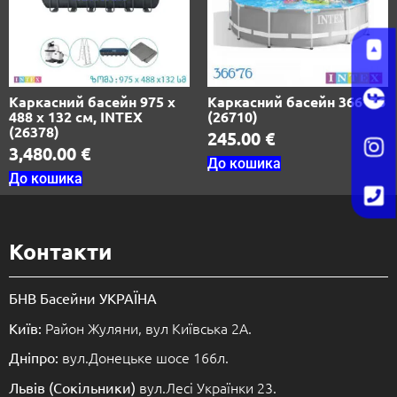
Каркасний басейн 975 х
Каркасний басейн 366*76
488 х 132 см, INTEX
(26710)
(26378)
245.00
€
3,480.00
€
До кошика
До кошика
Контакти
БНВ Басейни УКРАЇНА
Район Жуляни, вул Київська 2А.
Київ:
вул.Донецьке шосе 166л.
Дніпро:
вул.Лесі Українки 23.
Львів (Сокільники)