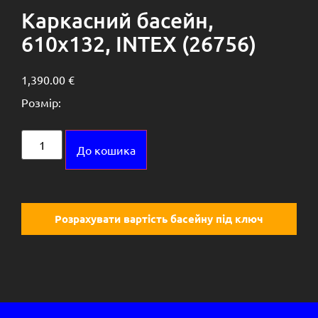
Каркасний басейн,
610х132, INTEX (26756)
1,390.00
€
Розмір:
Alternative:
До кошика
Розрахувати вартість басейну під ключ