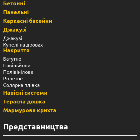
Бетонні
Панельні
Каркасні басейни
Джакузі
Джакузі
Купелі на дровах
Накриття
Батутне
Павільйони
Полівінілове
Ролетне
Солярна плівка
Навісні системи
Терасна дошка
Мармурова крихта
Представництва