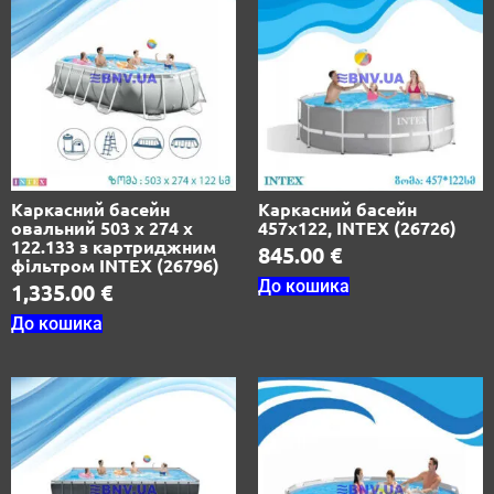
Каркасний басейн
Каркасний басейн
овальний 503 х 274 х
457х122, INTEX (26726)
122.133 з картриджним
845.00
€
фільтром INTEX (26796)
До кошика
1,335.00
€
До кошика