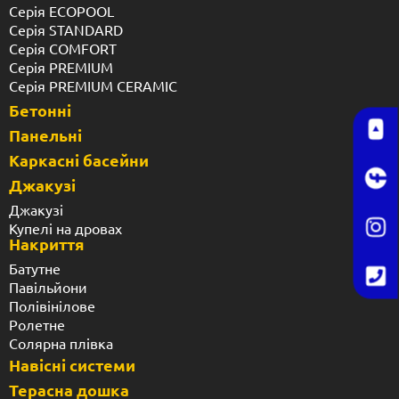
Серія ECOPOOL
Серія STANDARD
Серія COMFORT
Серія PREMIUM
Серія PREMIUM CERAMIC
Бетонні
Панельні
Каркасні басейни
Джакузі
Джакузі
Купелі на дровах
Накриття
Батутне
Павільйони
Полівінілове
Ролетне
Солярна плівка
Навісні системи
Терасна дошка