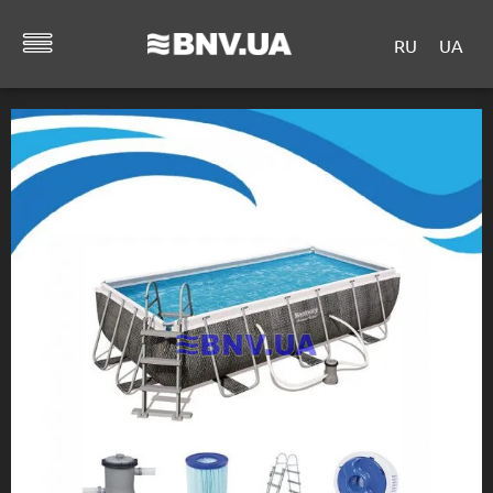
RU
UA