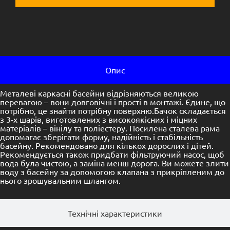
Опис
Металеві каркасні басейни відрізняються великою
перевагою – вони довговічні і прості в монтажі. Єдине, що
потрібно, це знайти потрібну поверхню.Бачок складається
з 3-х шарів, виготовлених з високоякісних і міцних
матеріалів – вінілу та поліестеру. Посилена сталева рама
допомагає зберігати форму, надійність і стабільність
басейну. Рекомендовано для кількох дорослих і дітей.
Рекомендується також придбати фільтруючий насос, щоб
вода була чистою, а заміна менш дорога. Ви можете злити
воду з басейну за допомогою клапана з прикріпленим до
нього зрошувальним шлангом.
Технічні характеристики