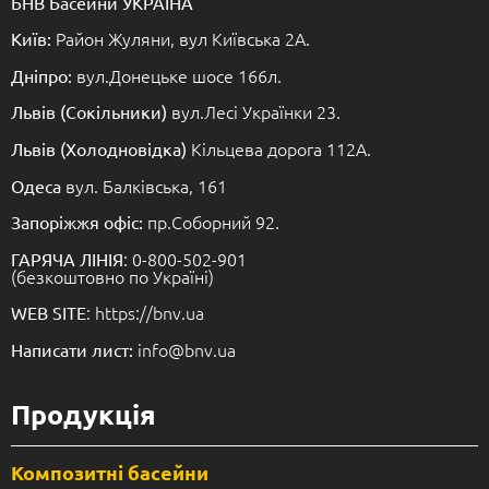
БНВ Басейни УКРАЇНА
Район Жуляни, вул Київська 2А.
Київ:
вул.Донецьке шосе 166л.
Дніпро:
вул.Лесі Українки 23.
Львів (Сокільники)
Кільцева дорога 112А.
Львів (Холодновідка)
вул. Балківська, 161
Одеса
пр.Соборний 92.
Запоріжжя офіс:
: 0-800-502-901
ГАРЯЧА ЛІНІЯ
(безкоштовно по Україні)
: https://bnv.ua
WEB SITE
info@bnv.ua
Написати лист:
Продукція
Композитні басейни