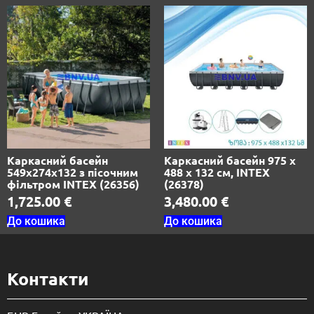
Каркасний басейн
Каркасний басейн 975 х
549х274х132 з пісочним
488 х 132 см, INTEX
фільтром INTEX (26356)
(26378)
1,725.00
€
3,480.00
€
До кошика
До кошика
Контакти