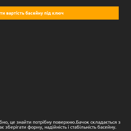
ти вартість басейну під ключ
ібно, це знайти потрібну поверхню.Бачок складається з
є зберігати форму, надійність і стабільність басейну.