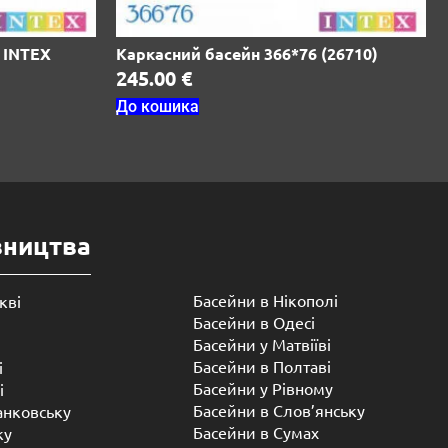
9 INTEX
Каркасний басейн 366*76 (26710)
245.00
€
До кошика
вництва
Басейни в Нікополі
кві
Басейни в Одесі
Басейни у Матвіїві
Басейни в Полтаві
і
Басейни у ​​Рівному
і
Басейни в Слов’янську
анковську
Басейни в Сумах
ку