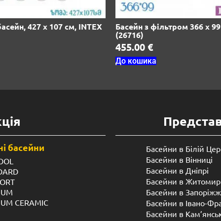
асейн, 427 х 107 см, INTEX
Басейн з фільтром 366 х 9
(26716)
455.00
€
До кошика
ція
Предста
і басейни
Басейни в Білій Цер
Басейни в Вінниці
OOL
Басейни в Дніпрі
NDARD
Басейни в Житомир
FORT
IUM
Басейни в Запоріжж
IUM CERAMIC
Басейни в Івано-Фр
Басейни в Кам’янсь