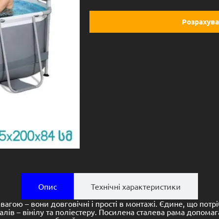
Розрахува
Опис
Технічні характеристики
агою – вони довговічні і прості в монтажі. Єдине, що потр
алів – вінілу та поліестеру. Посилена сталева рама допомага