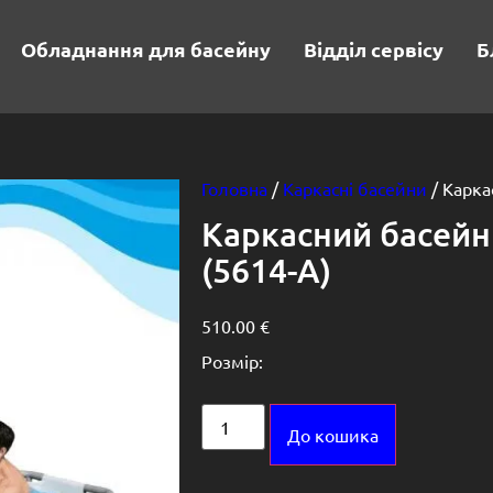
Обладнання для басейну
Відділ сервісу
Б
Головна
/
Каркасні басейни
/ Карка
Каркасний басейн
(5614-A)
510.00
€
Розмір:
Alternative:
До кошика