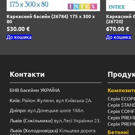
Каркасний басейн (26784) 175 х 300 х
Каркасний б
80
(26720)
530.00
€
670.00
€
До кошика
До кошика
Контакти
Продук
Композитн
БНВ Басейни УКРАЇНА
Серія ECOP
Район Жуляни, вул Київська 2А.
Київ:
Серія STA
вул.Донецьке шосе 166л.
Дніпро:
Серія COM
Серія PREM
вул.Лесі Українки 23.
Львів (Сокільники)
Серія PREM
Кільцева дорога
Львів (Холодновідка)
Бетонні