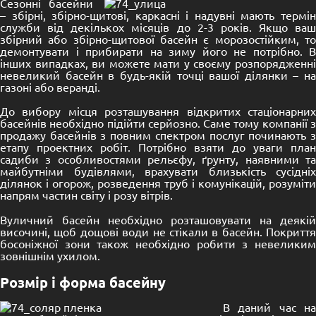
Сезонні басейни
– збірні, збірно-щитові, каркасні і надувні мають термін
служби від декількох місяців до 2-3 років. Якщо ваш
збірний або збірно-щитової басейн є морозостійким, то
демонтувати і прибирати на зиму його не потрібно. В
інших випадках, ви можете мати у своєму розпорядженні
невеликий басейн в будь-якій точці вашої ділянки – на
газоні або веранді.
До вибору місця розташування відкритих стаціонарних
басейнів необхідно підійти серйозно. Саме тому компанії з
продажу басейнів з повним спектром послуг починають з
етапу проектних робіт. Потрібно взяти до уваги план
садиби з особливостями рельєфу, ґрунту, наявними та
майбутніми будівлями, врахувати близькість сусідніх
ділянок і огорож, розведення труб і комунікацій, розуміти
напрям частин світу і розу вітрів.
Вуличний басейн необхідно розташовувати на деякій
височині, щоб дощові води не стікали в басейн. Покриття
босоніжної зони також необхідно робити з невеликим
зовнішнім ухилом.
Розмір і форма басейну
В даний час на