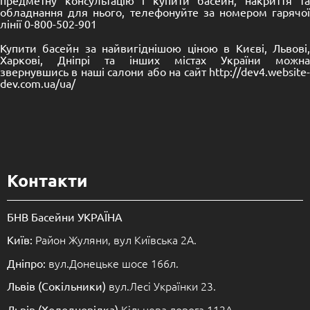
предметну консультацію і купити басейн, накриття та
обладнання для нього, телефонуйте за номером гарячої
лінії 0-800-502-901
Купити басейн за найвигіднішою ціною в Києві, Львові,
Харкові, Дніпрі та інших містах України можна
звернувшись в наші салони або на сайт http://dev4.website-
dev.com.ua/ua/
Контакти
БНВ Басейни УКРАЇНА
Район Жуляни, вул Київська 2А.
Київ:
вул.Донецьке шосе 166л.
Дніпро:
вул.Лесі Українки 23.
Львів (Сокільники)
Кільцева дорога 112А.
Львів (Холодновідка)