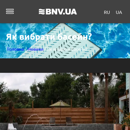
RU
UA
Як вибрати басейн?
Головна
/
Новини
/ Як вибрати басейн?