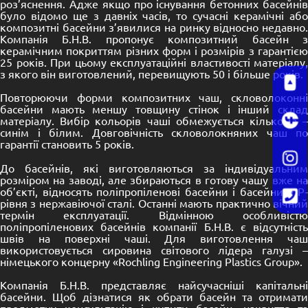
роз’яснення. Адже якщо про існування бетонних басейнів
було відомо ще з давніх часів, то сучасні керамічні або
композитні басейни з’явилися на ринку відносно недавно.
Компанія Б.Н.В. пропонує композитний басейн з
керамічним покриттям різних форм і розмірів з гарантією
25 років. При цьому експлуатаційні властивості матеріалу,
з якого він виготовлений, перевищують 50 і більше років.
Повторюючи форми композитних чаш, скловолоконні
басейни мають меншу товщину стінок і інший склад
матеріалу. Вибір кольорів чаші обмежується кількома –
синім і білим. Довговічність скловолокняних чаш по
гарантії становить 5 років.
До басейнів, які виготовляються за індивідуальним
розміром на заводі, але збираються в готову чашу вже на
об’єкті, відносять поліпропіленові басейни і басейни VIP-
рівня з нержавіючої сталі. Останні мають практично вічний
термін експлуатації. Відмінною особливістю
поліпропіленових басейнів компанії Б.Н.В. є відсутність
швів на поверхні чаші. Для виготовлення чаш
використовується сировина світового лідера галузі –
німецького концерну «Rochling Engineering Plastics Group».
Компанія Б.Н.В. представляє найсучасніші капітальні
басейни. Щоб дізнатися як обрати басейн та отримати