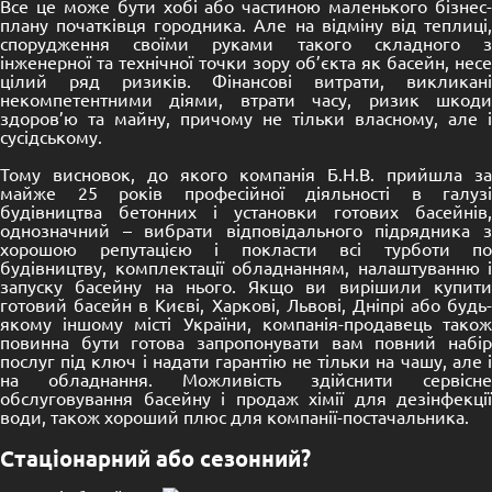
Все це може бути хобі або частиною маленького бізнес-
плану початківця городника. Але на відміну від теплиці,
спорудження своїми руками такого складного з
інженерної та технічної точки зору об’єкта як басейн, несе
цілий ряд ризиків. Фінансові витрати, викликані
некомпетентними діями, втрати часу, ризик шкоди
здоров’ю та майну, причому не тільки власному, але і
сусідському.
Тому висновок, до якого компанія Б.Н.В. прийшла за
майже 25 років професійної діяльності в галузі
будівництва бетонних і установки готових басейнів,
однозначний – вибрати відповідального підрядника з
хорошою репутацією і покласти всі турботи по
будівництву, комплектації обладнанням, налаштуванню і
запуску басейну на нього. Якщо ви вирішили купити
готовий басейн в Києві, Харкові, Львові, Дніпрі або будь-
якому іншому місті України, компанія-продавець також
повинна бути готова запропонувати вам повний набір
послуг під ключ і надати гарантію не тільки на чашу, але і
на обладнання. Можливість здійснити сервісне
обслуговування басейну і продаж хімії для дезінфекції
води, також хороший плюс для компанії-постачальника.
Стаціонарний або сезонний?