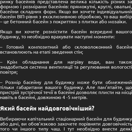
ринку басейнів представлена велика кількість різних за
формою і розмірами басейнів: прямокутні, круглі, овальні,
басейни складних форм. Якщо ви хочете індивідуальний
басейн ВІП-рівня з ексклюзивною обробкою, то ваш вибір
– це бетонний басейн з покриттям з плитки або мозаїки.
Якщо ви хочете розмістити басейн всередині вашого
будинку, то необхідно врахувати наступні моменти:
– Готовий композитний або скловолоконний басейн
встановлюють на етапі зведення стін;
– Крім обладнання для нагріву води, вам також
знадобиться система вентиляції та регулювання вологості
повітря;
– Розмір басейну для будинку може бути обмежений
тільки габаритами вашого будинку. Але пам’ятайте, що
пристрій зустрічної течії в басейні дозволяє плисти на місці
навіть в басейні, довжиною 4 -5 метрів.
Який басейн найдовговічніший?
Вибираючи капітальний стаціонарний басейн для будинку
або дачі, ви обов’язково захочете порівняти довговічність
того чи іншого типу чаш. І тут необхідно внести деякі