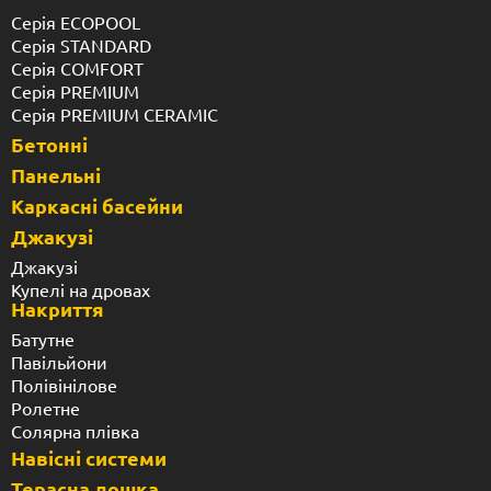
Серія ECOPOOL
Серія STANDARD
Серія COMFORT
Серія PREMIUM
Серія PREMIUM CERAMIC
Бетонні
Панельні
Каркасні басейни
Джакузі
Джакузі
Купелі на дровах
Накриття
Батутне
Павільйони
Полівінілове
Ролетне
Солярна плівка
Навісні системи
Терасна дошка