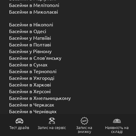
Басейни в Мелітополі
Басейни в Миколаєві
Басейни в Нікополі
Басейни в Одесі
Басейни у Матвіїві
Басейни в Полтаві
Басейни у ​​Рівному
Басейни в Слов’янську
Басейни в Сумах
Басейни в Тернополі
Басейни в Ужгороді
Басейни в Харкові
Басейни в Херсоні
Басейни в Хмельницькому
Басейни в Черкасах
Басейни в Чернівцях
Басейни в Чернігові
Тест драйв
Запис на сервіс
Запис на
Наявність на
знижку
складі