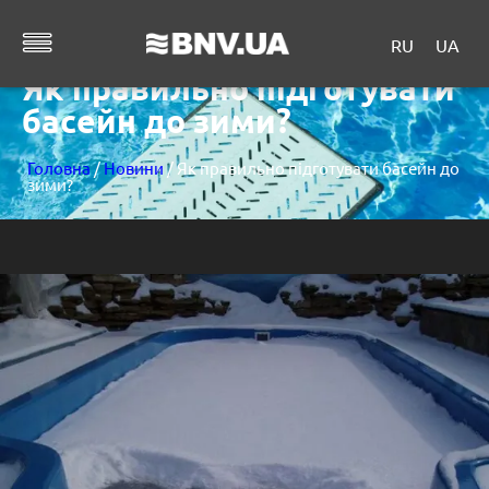
RU
UA
Як правильно підготувати
басейн до зими?
Головна
/
Новини
/ Як правильно підготувати басейн до
зими?