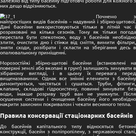
Залежно від типу басейну підготовчі роботи для кожного з
них дещо відрізняються.
Почнемо з
найпростіших видів басейнів – надувний і збірно-щитової.
Дані басейни використовуються тільки в літній час і
розраховані на кілька сезонів. Тому як тільки погода
перестала бути спекотною, воду з басейнів необхідно
злити, очистити дно і стінки від сміття, вимити фільтри,
зняти сходи, розібрати і скласти на зберігання десь в
опалювальному приміщенні.
Морозостійкі збірно-щитові басейни (встановлені на
поверхні землі або вкопані в грунт) залишають зимувати в
зібраному вигляді, і в цьому їх перевага перед
вищеназваними. Однак все знімні елементи з басейну
демонтуються, чистяться і сушаться. Труби, фітинги,
клапани, складові гідросистему, повинні зимувати без
води, інакше розриву труб вам не уникнути. Після
осушення системи і очищення басейну його необхідно
накрити захисним покривалом і чекати весняного тепла.
Правила консервації стаціонарних басейнів
До басейнів капітального типу відносяться бетонні
конструкції, басейн з поліпропілену, з нержавіючої сталі,