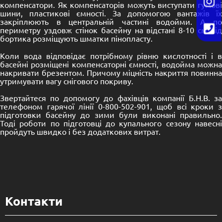
компенсатори. Як компенсаторів можуть виступати гумові
шини, пластикові ємності. За допомогою вантажів їх
закріплюють в центральній частині водойми. А по
периметру уздовж стінок басейну на відстані 8-10 см від
бортика розміщують шматки пінопласту.
Коли вода відповідає потрібному рівню кислотності і в
басейні розміщені компенсаторні ємності, водойма можна
накривати брезентом. Причому міцність накриття повинна
утримувати вагу снігового покриву.
Звертайтеся по допомогу до фахівців компанії Б.Н.В. за
телефоном гарячої лінії 0-800-502-901, щоб всі кроки з
підготовки басейну до зими були виконані правильно.
Тоді роботи по підготовці до купального сезону навесні
пройдуть швидко і без додаткових витрат.
Контакти