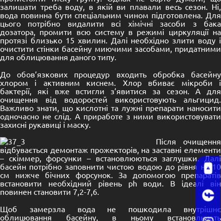
залишати треба воду, в якій ви плавали весь сезон. Ні,
вода повинна бути спеціальним чином підготовлена. Для
цього потрібно видалити всі хімічні засоби з бака
дозатора, промити всю систему в режимі циркуляції на
протязі близько 15 хвилин. Далі необхідно злити воду і
очистити стінки басейну миючими засобами, придатними
для облицювання даного типу.
До обов’язкових процедур входить обробка басейну
хлором і активним киснем. Хлор вбиває мікроби і
бактерії, які вже встигли з’явитися за сезон. А для
очищення від водоростей використовують альгицид.
Важливо знати, що кислотні та лужні препарати наносити
одночасно не слід. А приработе з ними використовувати
захисні рукавиці і маску.
Після очищення
відбувається демонтаж прожекторів, на заставні елементи
– скіммер, форсунки – встановлюються заглушки. Далі
басейн потрібно заповнити чистою водою до рівня на 10
см нижче бічних форсунок. За допомогою препаратів
встановити необхідний рівень ph води. В ідеалі він
повинен становити 7,2-7,6.
Щоб замерзла вода не пошкодила внутрішнє
облицювання басейну, в ньому встановлюють