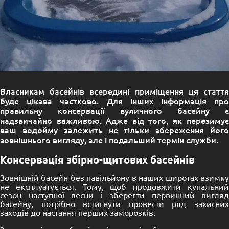
Власникам басейнів всередині приміщення ця стаття
буде цікава частково. Для інших інформація про
правильну консервації вуличного басейну є
надзвичайно важливою. Адже від того, як перезимує
ваш водойму залежить не тільки збереження його
зовнішнього вигляду, але і подальший термін служби.
Консервація збірно-щитових басейнів
Зовнішній басейн без павільйону в наших широтах взимку
не експлуатується. Тому, щоб продовжити купальний
сезон наступної весни і зберегти первинний вигляд
басейну, потрібно встигнути провести ряд захисних
заходів до настання перших заморозків.