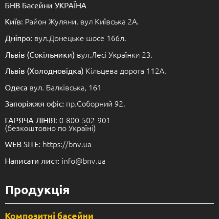
БНВ Басейни УКРАЇНА
Район Жуляни, вул Київська 2А.
Київ:
вул.Донецьке шосе 166л.
Дніпро:
вул.Лесі Українки 23.
Львів (Сокільники)
Кільцева дорога 112А.
Львів (Холодновідка)
вул. Балківська, 161
Одеса
пр.Соборний 92.
Запоріжжя офіс:
: 0-800-502-901
ГАРЯЧА ЛІНІЯ
(безкоштовно по Україні)
: https://bnv.ua
WEB SITE
info@bnv.ua
Написати лист:
Продукція
Композитні басейни