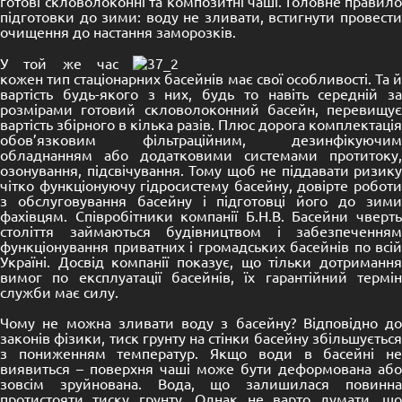
готові скловолоконні та композитні чаші. Головне правило
підготовки до зими: воду не зливати, встигнути провести
очищення до настання заморозків.
У той же час
кожен тип стаціонарних басейнів має свої особливості. Та й
вартість будь-якого з них, будь то навіть середній за
розмірами готовий скловолоконний басейн, перевищує
вартість збірного в кілька разів. Плюс дорога комплектація
обов’язковим фільтраційним, дезинфікуючим
обладнанням або додатковими системами протитоку,
озонування, підсвічування. Тому щоб не піддавати ризику
чітко функціонуючу гідросистему басейну, довірте роботи
з обслуговування басейну і підготовці його до зими
фахівцям. Співробітники компанії Б.Н.В. Басейни чверть
століття займаються будівництвом і забезпеченням
функціонування приватних і громадських басейнів по всій
Україні. Досвід компанії показує, що тільки дотримання
вимог по експлуатації басейнів, їх гарантійний термін
служби має силу.
Чому не можна зливати воду з басейну? Відповідно до
законів фізики, тиск грунту на стінки басейну збільшується
з пониженням температур. Якщо води в басейні не
виявиться – поверхня чаші може бути деформована або
зовсім зруйнована. Вода, що залишилася повинна
протистояти тиску грунту. Однак не варто думати, що