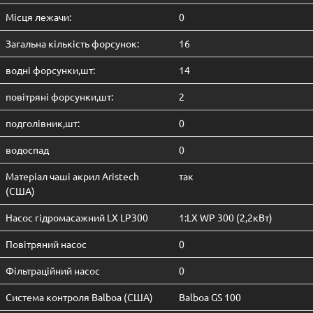
Місця лежачи:
0
Загальна кількість форсунок:
16
водні форсунки,шт:
14
повітряні форсунки,шт:
2
подголівник,шт:
0
водоcпад
0
Матеріал чаші акрил Aristech
так
(США)
Насос гідромасажний LX LP300
1:LX WP 300 (2,2кВт)
Повітряний насос
0
Фільтраційний насос
0
Система контроля Balboa (США)
Balboa GS 100