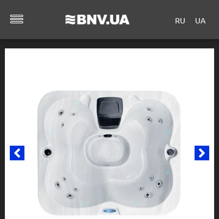
RU
UA