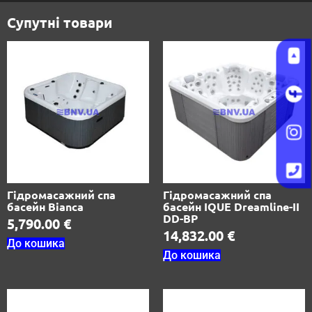
Супутні товари
Гідромасажний спа
Гідромасажний спа
басейн Bianca
басейн IQUE Dreamline-II
DD-BP
5,790.00
€
14,832.00
€
До кошика
До кошика