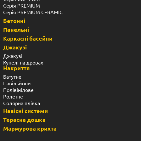
Серія PREMIUM
Серія PREMIUM CERAMIC
Бетонні
Панельні
Каркасні басейни
Джакузі
Джакузі
Купелі на дровах
Накриття
Батутне
Павільйони
Полівінілове
Ролетне
Солярна плівка
Навісні системи
Терасна дошка
Мармурова крихта