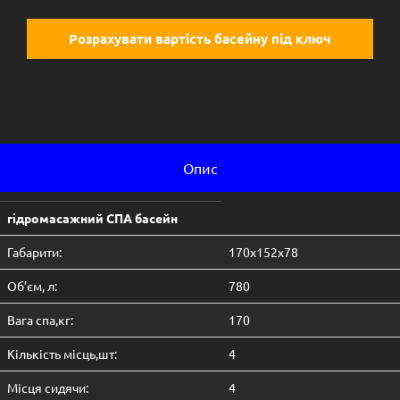
Розрахувати вартість басейну під ключ
Опис
гідромасажний СПА басейн
Габарити:
170х152х78
Об’єм, л:
780
Вага спа,кг:
170
Кількість місць,шт:
4
Місця сидячи:
4