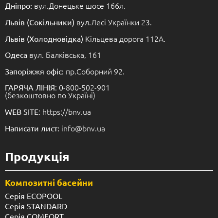
вул.Донецьке шосе 166л.
Дніпро:
вул.Лесі Українки 23.
Львів (Сокільники)
Кільцева дорога 112А.
Львів (Холодновідка)
вул. Балківська, 161
Одеса
пр.Соборний 92.
Запоріжжя офіс:
: 0-800-502-901
ГАРЯЧА ЛІНІЯ
(безкоштовно по Україні)
: https://bnv.ua
WEB SITE
info@bnv.ua
Написати лист:
Продукція
Композитні басейни
Серія ECOPOOL
Серія STANDARD
Серія COMFORT